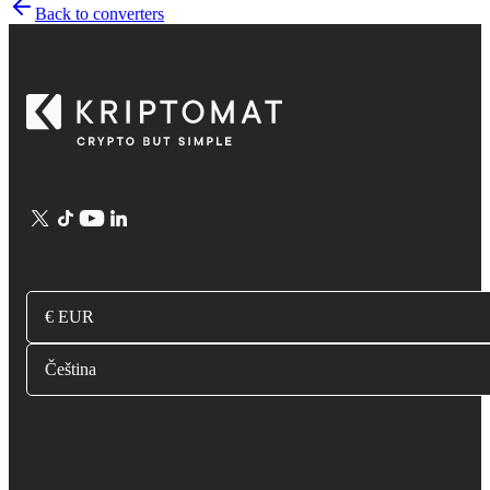
Back to converters
€ EUR
Čeština