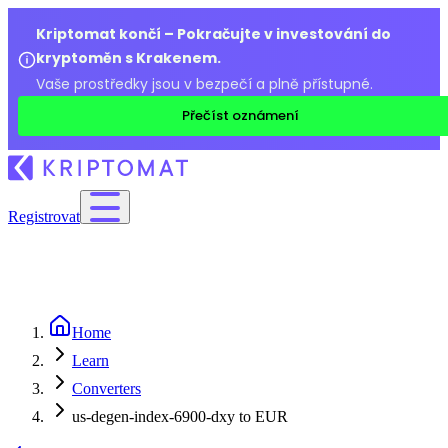
Kriptomat končí – Pokračujte v investování do
kryptoměn s Krakenem.
Vaše prostředky jsou v bezpečí a plně přístupné.
Přečíst oznámení
Registrovat
Home
Learn
Converters
us-degen-index-6900-dxy to EUR