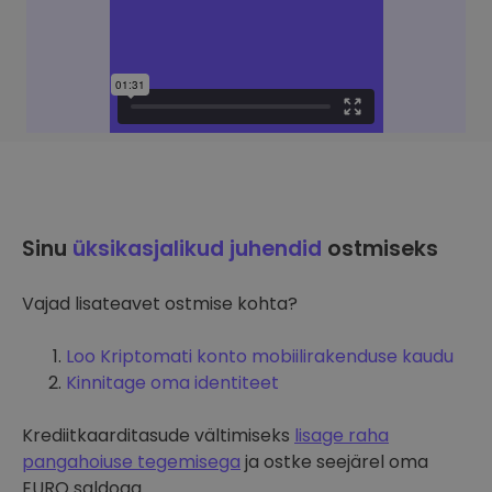
Sinu
üksikasjalikud juhendid
ostmiseks
Vajad lisateavet ostmise kohta?
Loo Kriptomati konto mobiilirakenduse kaudu
Kinnitage oma identiteet
Krediitkaarditasude vältimiseks
lisage raha
pangahoiuse tegemisega
ja ostke seejärel oma
EURO saldoga.