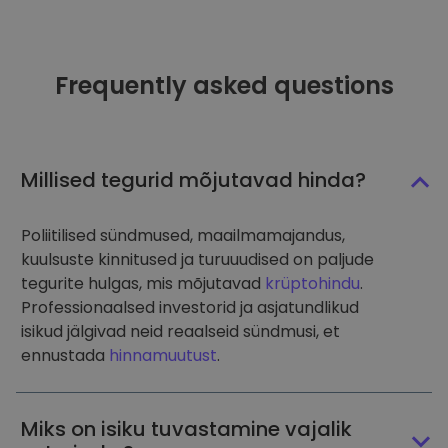
Frequently asked questions
Millised tegurid mõjutavad hinda?
Poliitilised sündmused, maailmamajandus,
kuulsuste kinnitused ja turuuudised on paljude
tegurite hulgas, mis mõjutavad
krüptohindu
.
Professionaalsed investorid ja asjatundlikud
isikud jälgivad neid reaalseid sündmusi, et
ennustada
hinnamuutust
.
Miks on isiku tuvastamine vajalik