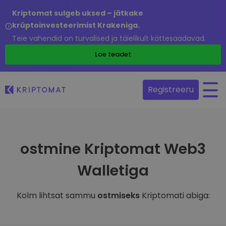
Kriptomat sulgeb uksed – jätkake
krüptoinvesteerimist Krakeniga.
Teie vahendid on turvalised ja täielikult kättesaadavad.
Loe teadet
Registreeru
ostmine Kriptomat Web3
Walletiga
Kolm lihtsat sammu
ostmiseks
Kriptomati abiga: