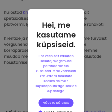
Kui ostad
Kriptomat
, kanname selle sujuvalt
spetsiaalsesse ja turvalisse rahakotti meie
Hei, me
platvormil. Iga kasutaja saab individuaalse rahakoti.
kasutame
Klientide ja nende raha kaitsmiseks pakume turvalist
küpsiseid.
võrguühenduseta hoiustamist ja viime läbi
korrapäraseid turvaauditeid. Selline lähenemine
muudab meie platvormi ja teiste krüptovaluutade
See veebisait kasutab
kasutajakogemuse
hoiustamise tõeliseks taevaks.
parandamiseks
küpsiseid. Meie veebisaiti
kasutades nõustute
kooskõlas meie
küpsisepoliitikaga kõikide
küpsistega.
NÕUSTU KÕIGIGA