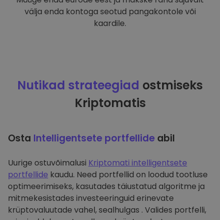
välja enda kontoga seotud pangakontole või
kaardile.
Nutikad strateegiad
ostmiseks
Kriptomatis
Osta
Intelligentsete portfellide
abil
Uurige ostuvõimalusi
Kriptomati intelligentsete
portfellide
kaudu. Need portfellid on loodud tootluse
optimeerimiseks, kasutades täiustatud algoritme ja
mitmekesistades investeeringuid erinevate
krüptovaluutade vahel, sealhulgas . Valides portfelli,