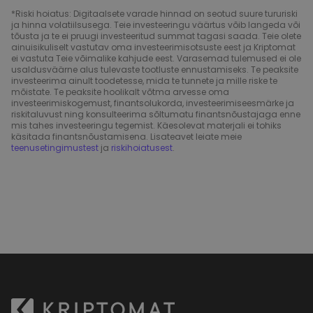
*Riski hoiatus: Digitaalsete varade hinnad on seotud suure tururiski
ja hinna volatiilsusega. Teie investeeringu väärtus võib langeda või
tõusta ja te ei pruugi investeeritud summat tagasi saada. Teie olete
ainuisikuliselt vastutav oma investeerimisotsuste eest ja Kriptomat
ei vastuta Teie võimalike kahjude eest. Varasemad tulemused ei ole
usaldusväärne alus tulevaste tootluste ennustamiseks. Te peaksite
investeerima ainult toodetesse, mida te tunnete ja mille riske te
mõistate. Te peaksite hoolikalt võtma arvesse oma
investeerimiskogemust, finantsolukorda, investeerimiseesmärke ja
riskitaluvust ning konsulteerima sõltumatu finantsnõustajaga enne
mis tahes investeeringu tegemist. Käesolevat materjali ei tohiks
käsitada finantsnõustamisena. Lisateavet leiate meie
teenusetingimustest
ja
riskihoiatusest
.