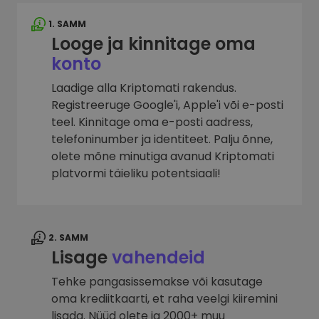
1. SAMM
Looge ja kinnitage oma
konto
Laadige alla Kriptomati rakendus.
Registreeruge Google'i, Apple'i või e-posti
teel. Kinnitage oma e-posti aadress,
telefoninumber ja identiteet. Palju õnne,
olete mõne minutiga avanud Kriptomati
platvormi täieliku potentsiaali!
2. SAMM
Lisage
vahendeid
Tehke pangasissemakse või kasutage
oma krediitkaarti, et raha veelgi kiiremini
lisada. Nüüd olete ja 2000+ muu