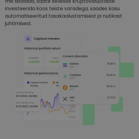
mis sisaldab, saate sellesse krüptovaluutasse
investeerida koos teiste varadega, saades kasu
automatiseeritud tasakaalustamisest ja nutikast
juhtimisest.