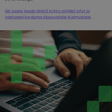
Siit saate teada Web3 kohta põhilist infot ja
vastuseid korduma kippuvatele küsimustele
.