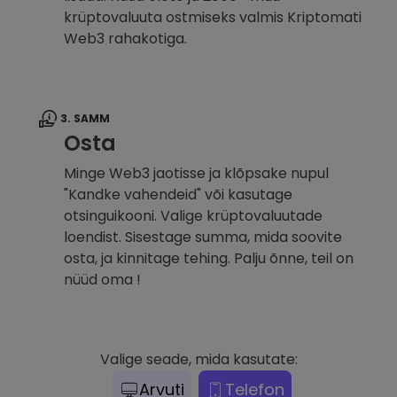
krüptovaluuta ostmiseks valmis Kriptomati
Web3 rahakotiga.
3. SAMM
Osta
Minge Web3 jaotisse ja klõpsake nupul
"Kandke vahendeid" või kasutage
otsinguikooni. Valige krüptovaluutade
loendist. Sisestage summa, mida soovite
osta, ja kinnitage tehing. Palju õnne, teil on
nüüd oma !
Valige seade, mida kasutate:
Arvuti
Telefon