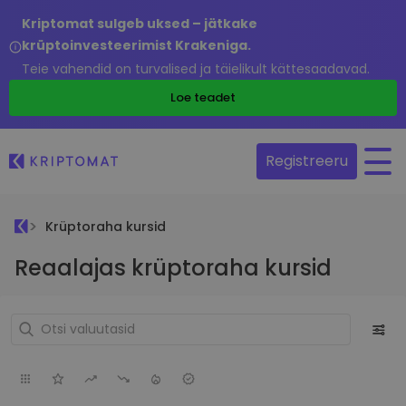
Kriptomat sulgeb uksed – jätkake
krüptoinvesteerimist Krakeniga.
Teie vahendid on turvalised ja täielikult kättesaadavad.
Loe teadet
Registreeru
Krüptoraha kursid
Reaalajas krüptoraha kursid