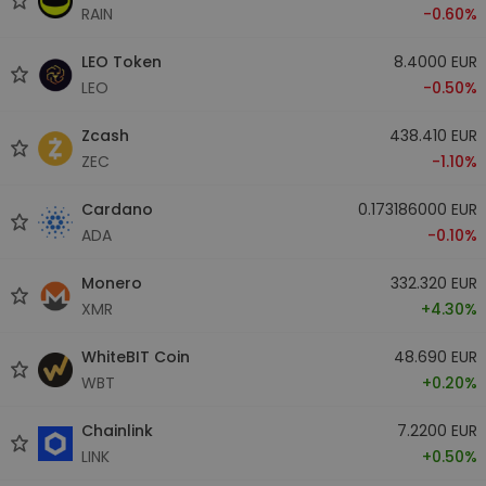
RAIN
-0.60%
LEO Token
8.4000 EUR
LEO
-0.50%
Zcash
438.410 EUR
ZEC
-1.10%
Cardano
0.173186000 EUR
ADA
-0.10%
Monero
332.320 EUR
XMR
+4.30%
WhiteBIT Coin
48.690 EUR
WBT
+0.20%
Chainlink
7.2200 EUR
LINK
+0.50%