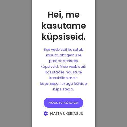
Hei, me
kasutame
küpsiseid.
See veebisait kasutab
kasutajakogemuse
parandamiseks
küpsiseid. Meie veebisaiti
kasutades nõustute
kooskõlas meie
küpsisepoliitikaga kõikide
küpsistega.
NÕUSTU KÕIGIGA
NÄITA ÜKSIKASJU
HÄDAVAJALIKUD