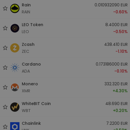
Rain
0.010932090 EUR
RAIN
-0.60%
LEO Token
8.4000 EUR
LEO
-0.50%
Zcash
438.410 EUR
ZEC
-1.10%
Cardano
0.173186000 EUR
ADA
-0.10%
Monero
332.320 EUR
XMR
+4.30%
WhiteBIT Coin
48.690 EUR
WBT
+0.20%
Chainlink
7.2200 EUR