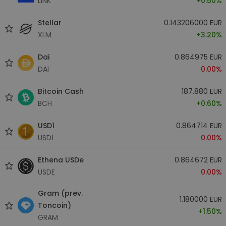
LINK
+0.50%
Stellar
0.143206000 EUR
XLM
+3.20%
Dai
0.864975 EUR
DAI
0.00%
Bitcoin Cash
187.880 EUR
BCH
+0.60%
USD1
0.864714 EUR
USD1
0.00%
Ethena USDe
0.864672 EUR
USDE
0.00%
Gram (prev.
1.180000 EUR
Toncoin)
+1.50%
GRAM