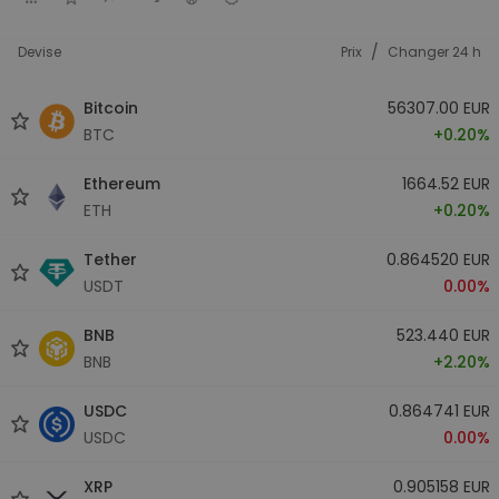
/
Devise
Prix
Changer 24 h
Bitcoin
56307.00 EUR
BTC
+0.20%
Ethereum
1664.52 EUR
ETH
+0.20%
Tether
0.864520 EUR
USDT
0.00%
BNB
523.440 EUR
BNB
+2.20%
USDC
0.864741 EUR
USDC
0.00%
XRP
0.905158 EUR