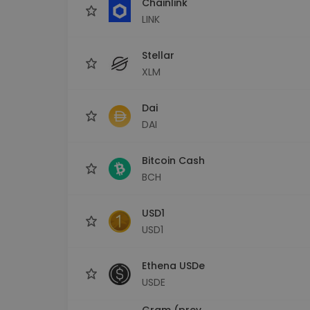
Chainlink
LINK
Stellar
XLM
Dai
DAI
Bitcoin Cash
BCH
USD1
USD1
Ethena USDe
USDE
Gram (prev.