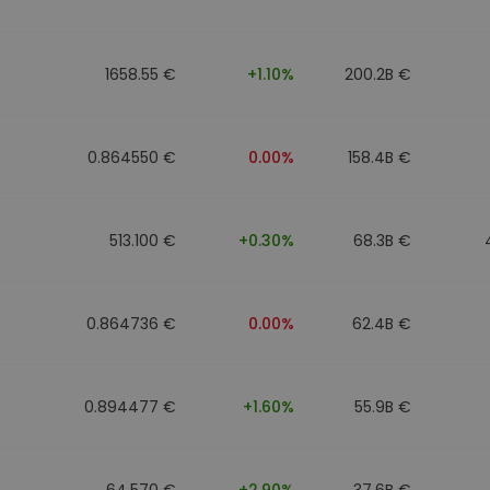
eur d'investissement
1658.55 €
+1.10%
200.2B €
stratégie crypto
0.864550 €
0.00%
158.4B €
513.100 €
+0.30%
68.3B €
0.864736 €
0.00%
62.4B €
0.894477 €
+1.60%
55.9B €
64.570 €
+2.90%
37.6B €