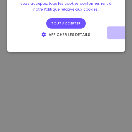
vous acceptez tous les cookies conformément à
1.170000 €
+2.60%
3.2B €
notre Politique relative aux cookies.
TOUT ACCEPTER
AFFICHER LES DÉTAILS
STRICTEMENT NÉCESSAIRES
PERFORMANCE
CIBLAGE
FONCTIONNALITÉ