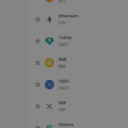
BTC
sécurisé
Explorat
Ethereum
Trouve ta 
ETH
Tether
USDT
BNB
BNB
USDC
USDC
XRP
XRP
Solana