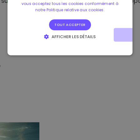
sur Kriptomat, vous avez accès à plusieurs opt
vous acceptez tous les cookies conformément à
notre Politique relative aux cookies.
TOUT ACCEPTER
AFFICHER LES DÉTAILS
STRICTEMENT NÉCESSAIRES
PERFORMANCE
CIBLAGE
FONCTIONNALITÉ
é