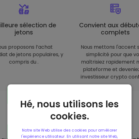
illeure sélection de
Convient aux début
jetons
complets
ous proposons l’achat
Nous mettons l'accent s
at de jetons populaires, y
simplicité pour que v
compris du .
maîtrisiez rapidement 
plateforme et devenie
investisseur crypto conf
Hé, nous utilisons les
cookies.
Moyens de
paiement
Notre site Web utilise des cookies pour améliorer
l'expérience utilisateur. En utilisant notre site Web,