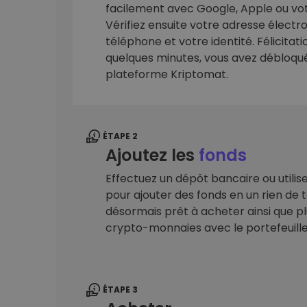
facilement avec Google, Apple ou vot
sécurisé
Vérifiez ensuite votre adresse élect
Explorat
téléphone et votre identité. Félicitat
Trouve ta 
quelques minutes, vous avez débloqué 
plateforme Kriptomat.
ÉTAPE 2
Ajoutez les
fonds
Effectuez un dépôt bancaire ou utilis
pour ajouter des fonds en un rien de
désormais prêt à acheter ainsi que pl
crypto-monnaies avec le portefeuill
ÉTAPE 3