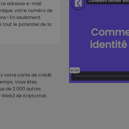
re adresse e-mail.
ronique, votre numéro de
eur d'investissement
ions ! En seulement
stratégie crypto
tout le potentiel de la
ez votre carte de crédit
 temps. Vous êtes
us de 2 000 autres
e Web3 de Kriptomat.