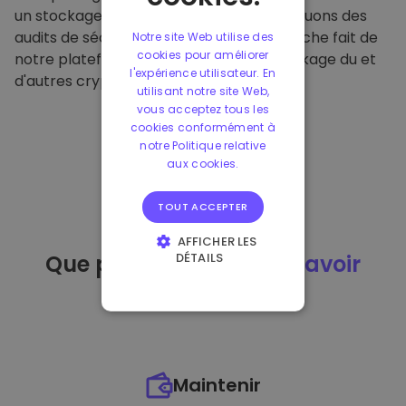
un stockage hors ligne sécurisé et effectuons des
audits de sécurité réguliers. Cette approche fait de
Notre site Web utilise des
cookies pour améliorer
notre plateforme un refuge pour le stockage du et
l'expérience utilisateur. En
d'autres crypto-monnaies.
utilisant notre site Web,
vous acceptez tous les
cookies conformément à
notre Politique relative
aux cookies.
TOUT ACCEPTER
AFFICHER LES
DÉTAILS
Que puis-je faire
après avoir
STRICTEMENT
acheté
du ?
NÉCESSAIRES
PERFORMANCE
CIBLAGE
Maintenir
FONCTIONNALITÉ