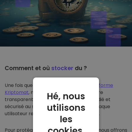
Comment et où
stocker
du ?
Une fois que vous achetez du sur
la plateforme
Kriptomat
, nous le transférons de manière
Hé, nous
transparente dans votre portefeuille dédié et
utilisons
sécurisé au sein de notre plateforme. Chaque
utilisateur reçoit un portefeuille individuel.
les
cookies.
Pour protéger nos clients et leurs fonds, nous offrons