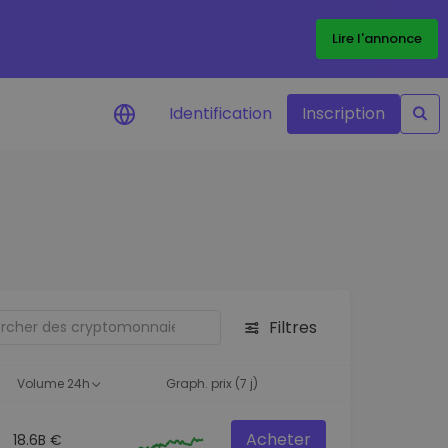
Lire l'annonce
Identification
Inscription
Alertes de prix
Mise à jour en temps réel du prix de
vos jetons préférés
Explorer les actifs
Découvrir les opportunités
d'investissement
Filtres
Portefeuille données
analytiques
Volume 24h
Graph. prix (7 j)
Des informations pertinentes pour
des performances optimales
Acheter
18.6B €