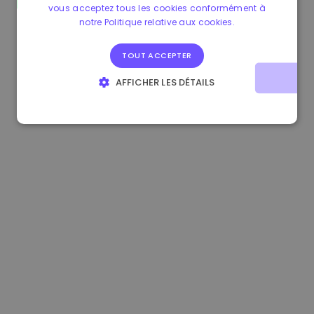
vous acceptez tous les cookies conformément à
1.170000 €
+2.60%
3.2B €
notre Politique relative aux cookies.
TOUT ACCEPTER
AFFICHER LES DÉTAILS
STRICTEMENT NÉCESSAIRES
PERFORMANCE
CIBLAGE
FONCTIONNALITÉ