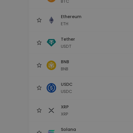
BTC
sécurisé
Explorat
Ethereum
Trouve ta 
ETH
Tether
USDT
BNB
BNB
USDC
USDC
XRP
XRP
Solana