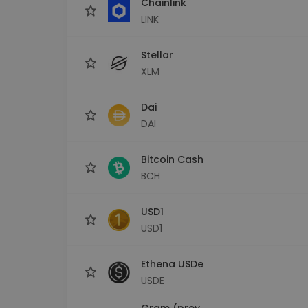
Chainlink
LINK
Stellar
XLM
Dai
DAI
Bitcoin Cash
BCH
USD1
USD1
Ethena USDe
USDE
Gram (prev.