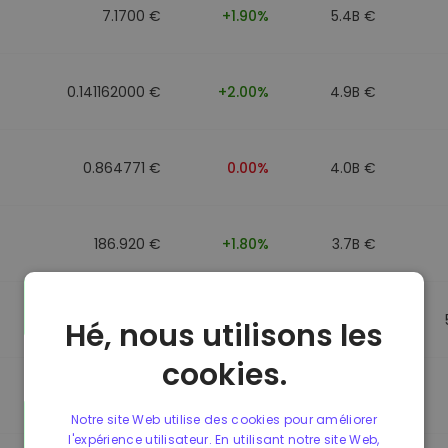
7.1700 €
+1.90%
5.4B €
0.141162000 €
+2.00%
4.9B €
0.864771 €
0.00%
4.0B €
186.920 €
+1.80%
3.7B €
0.864917 €
0.00%
3.5B €
Hé, nous utilisons les
cookies.
0.864701 €
0.00%
3.4B €
Notre site Web utilise des cookies pour améliorer
l'expérience utilisateur. En utilisant notre site Web,