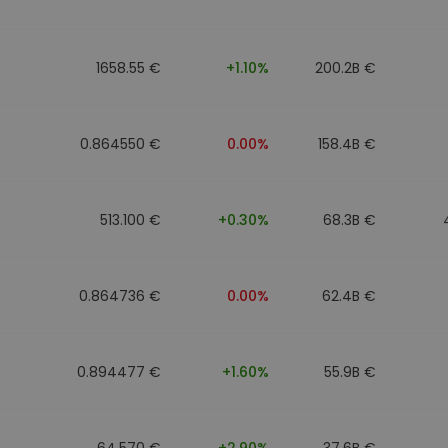
eur d'investissement
1658.55 €
+1.10%
200.2B €
stratégie crypto
0.864550 €
0.00%
158.4B €
513.100 €
+0.30%
68.3B €
0.864736 €
0.00%
62.4B €
0.894477 €
+1.60%
55.9B €
64.570 €
+2.90%
37.6B €