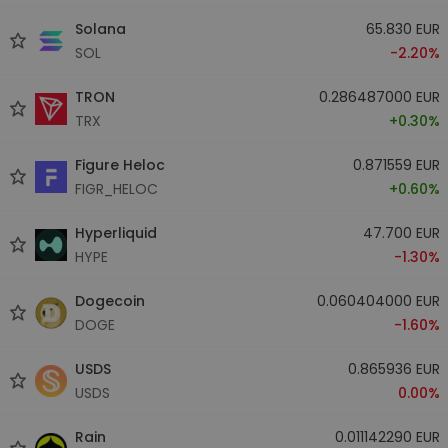
Solana
65.830 EUR
SOL
-2.20%
TRON
0.286487000 EUR
TRX
+0.30%
Figure Heloc
0.871559 EUR
FIGR_HELOC
+0.60%
Hyperliquid
47.700 EUR
HYPE
-1.30%
Dogecoin
0.060404000 EUR
DOGE
-1.60%
USDS
0.865936 EUR
USDS
0.00%
Rain
0.011142290 EUR