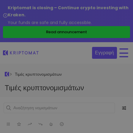
Kriptomat is closing – Continue crypto investing with
Kraken.
Your funds are safe and fully accessible.
Read announcement
Εγγραφή
Τιμές κρυπτονομισμάτων
Τιμές κρυπτονομισμάτων