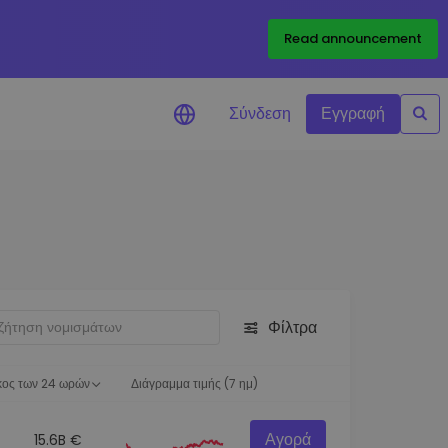
Read announcement
Σύνδεση
Εγγραφή
ιήσεις Τιμών
ώσεις τιμών σε πραγματικό
ια τα αγαπημένα σας διακριτικά
ύνηση επενδύσεων
ψτε επενδυτικές ευκαιρίες
Φίλτρα
ση χαρτοφυλακίου
 πληροφορίες για βέλτιστη
ση
κος των 24 ωρών
Διάγραμμα τιμής (7 ημ)
Αγορά
15.6B €