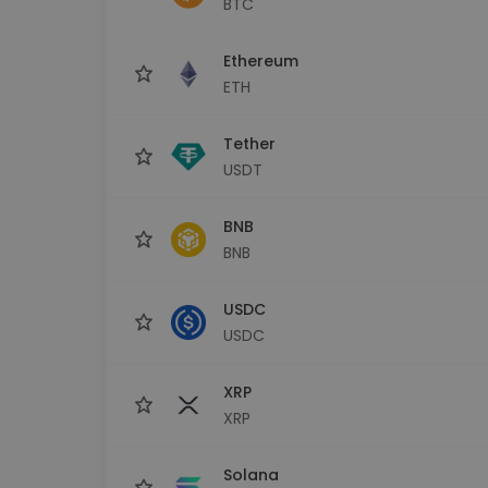
BTC
Εξερεύνηση επενδύσεω
Βρες τη δική σου crypto στ
Ethereum
ETH
Tether
USDT
BNB
BNB
USDC
USDC
XRP
XRP
Solana