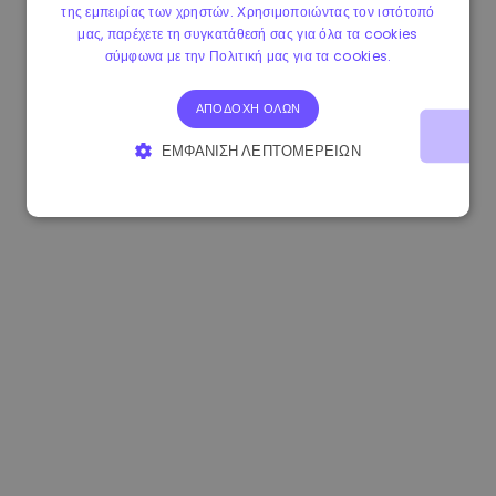
της εμπειρίας των χρηστών. Χρησιμοποιώντας τον ιστότοπό
1.160000 €
-4.10%
3.2B €
μας, παρέχετε τη συγκατάθεσή σας για όλα τα cookies
σύμφωνα με την Πολιτική μας για τα cookies.
ΑΠΟΔΟΧΉ ΌΛΩΝ
ΕΜΦΆΝΙΣΗ ΛΕΠΤΟΜΕΡΕΙΏΝ
ΑΠΟΛΎΤΩΣ ΑΠΑΡΑΊΤΗΤΑ
ΑΠΌΔΟΣΗΣ
ΣΤΌΧΕΥΣΗΣ
ΛΕΙΤΟΥΡΓΙΚΌΤΗΤΑΣ