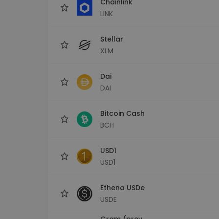
Chainlink
LINK
Stellar
XLM
Dai
DAI
Bitcoin Cash
BCH
USD1
USD1
Ethena USDe
USDE
Gram (prev.