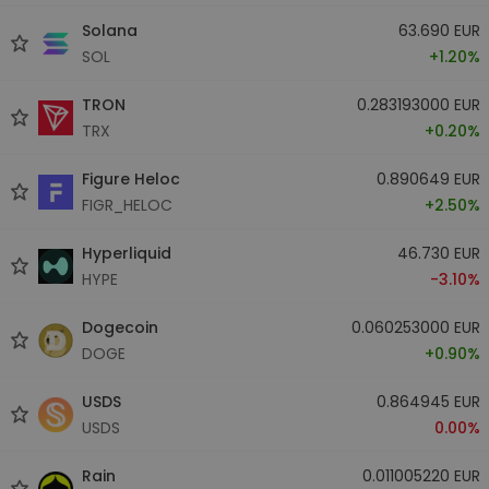
Solana
63.690 EUR
SOL
+1.20%
TRON
0.283193000 EUR
TRX
+0.20%
Figure Heloc
0.890649 EUR
FIGR_HELOC
+2.50%
Hyperliquid
46.730 EUR
HYPE
-3.10%
Dogecoin
0.060253000 EUR
DOGE
+0.90%
USDS
0.864945 EUR
USDS
0.00%
Rain
0.011005220 EUR