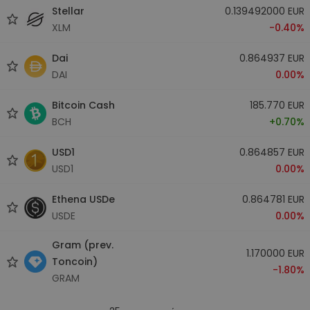
Stellar
0.139492000 EUR
XLM
-0.40%
Dai
0.864937 EUR
DAI
0.00%
Bitcoin Cash
185.770 EUR
BCH
+0.70%
USD1
0.864857 EUR
USD1
0.00%
Ethena USDe
0.864781 EUR
USDE
0.00%
Gram (prev.
1.170000 EUR
Toncoin)
-1.80%
GRAM