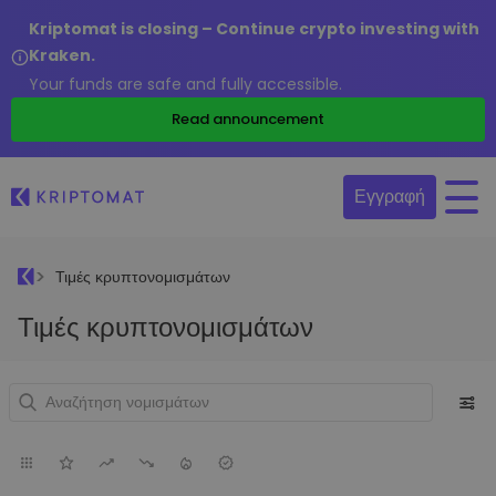
Kriptomat is closing – Continue crypto investing with
Kraken.
Your funds are safe and fully accessible.
Read announcement
Εγγραφή
Τιμές κρυπτονομισμάτων
Τιμές κρυπτονομισμάτων