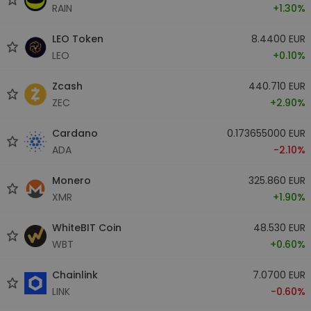
RAIN
+1.30%
LEO Token
8.4400 EUR
LEO
+0.10%
Zcash
440.710 EUR
ZEC
+2.90%
Cardano
0.173655000 EUR
ADA
-2.10%
Monero
325.860 EUR
XMR
+1.90%
WhiteBIT Coin
48.530 EUR
WBT
+0.60%
Chainlink
7.0700 EUR
LINK
-0.60%