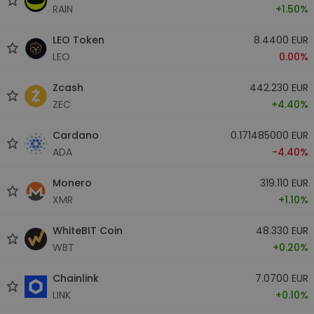
RAIN
+1.50%
LEO Token
8.4400 EUR
LEO
0.00%
Zcash
442.230 EUR
ZEC
+4.40%
Cardano
0.171485000 EUR
ADA
-4.40%
Monero
319.110 EUR
XMR
+1.10%
WhiteBIT Coin
48.330 EUR
WBT
+0.20%
Chainlink
7.0700 EUR
LINK
+0.10%