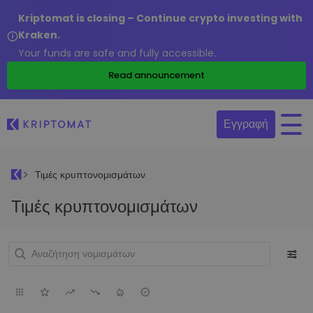
Kriptomat is closing – Continue crypto investing with
Kraken.
Your funds are safe and fully accessible.
Read announcement
Εγγραφή
Τιμές κρυπτονομισμάτων
Τιμές κρυπτονομισμάτων