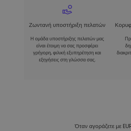
Ζωντανή υποστήριξη πελατών
Κορυφ
Η ομάδα υποστήριξης πελατών μας
Πρ
είναι έτοιμη να σας προσφέρει
δη
γρήγορη, φιλική εξυπηρέτηση και
διακρι
εξηγήσεις στη γλώσσα σας.
Όταν αγοράζετε με EU