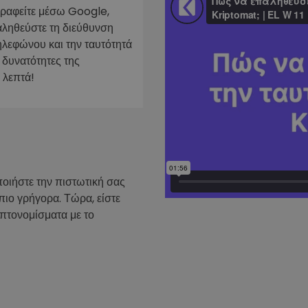
γραφείτε μέσω Google,
ν
αληθεύστε τη διεύθυνση
ρατηγική
ηλεφώνου και την ταυτότητά
 δυνατότητες της
 λεπτά!
ποιήστε την πιστωτική σας
πιο γρήγορα. Τώρα, είστε
υπτονομίσματα με το