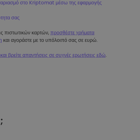
γαριασμό στο Kriptomat μέσω της εφαρμογής
ότητα σας
εις πιστωτικών καρτών,
προσθέστε χρήματα
η
και αγοράστε με το υπόλοιπό σας σε ευρώ.
και βρείτε απαντήσεις σε συχνές ερωτήσεις εδώ
.
t
;