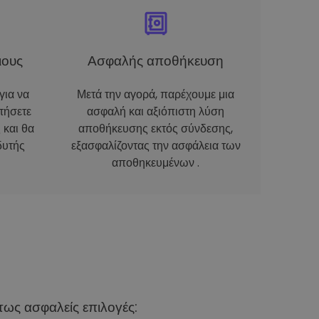
ιους
Ασφαλής αποθήκευση
για να
Μετά την αγορά, παρέχουμε μια
τήσετε
ασφαλή και αξιόπιστη λύση
 και θα
αποθήκευσης εκτός σύνδεσης,
δυτής
εξασφαλίζοντας την ασφάλεια των
αποθηκευμένων .
ως ασφαλείς επιλογές: