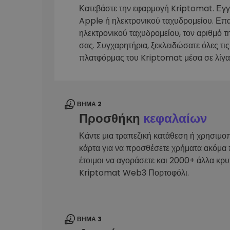
Κατεβάστε την εφαρμογή Kriptomat. Εγ
Εξερεύνηση επενδύσεω
Apple ή ηλεκτρονικού ταχυδρομείου. Επ
Βρες τη δική σου crypto στ
ηλεκτρονικού ταχυδρομείου, τον αριθμό τ
σας. Συγχαρητήρια, ξεκλειδώσατε όλες τις
πλατφόρμας του Kriptomat μέσα σε λίγα
ΒΉΜΑ 2
Προσθήκη
κεφαλαίων
Κάντε μια τραπεζική κατάθεση ή χρησιμο
κάρτα για να προσθέσετε χρήματα ακόμα 
έτοιμοι να αγοράσετε και 2000+ άλλα κρ
Kriptomat Web3 Πορτοφόλι.
ΒΉΜΑ 3