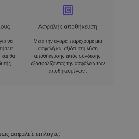
ιους
Ασφαλής αποθήκευση
για να
Μετά την αγορά, παρέχουμε μια
τήσετε
ασφαλή και αξιόπιστη λύση
 και θα
αποθήκευσης εκτός σύνδεσης,
δυτής
εξασφαλίζοντας την ασφάλεια των
αποθηκευμένων .
ως ασφαλείς επιλογές: