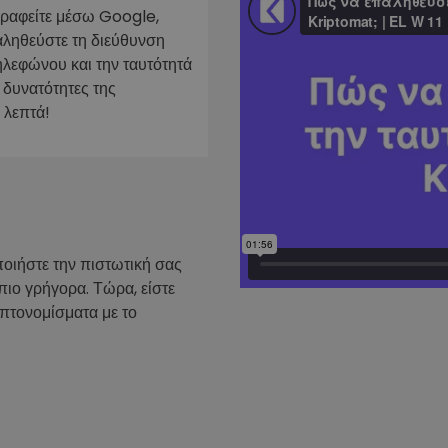
γραφείτε μέσω Google,
ν
αληθεύστε τη διεύθυνση
ρατηγική
ηλεφώνου και την ταυτότητά
 δυνατότητες της
 λεπτά!
ποιήστε την πιστωτική σας
πιο γρήγορα. Τώρα, είστε
υπτονομίσματα με το