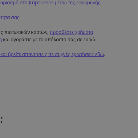
γαριασμό στο Kriptomat μέσω της εφαρμογής
ότητα σας
εις πιστωτικών καρτών,
προσθέστε χρήματα
η
και αγοράστε με το υπόλοιπό σας σε ευρώ.
και βρείτε απαντήσεις σε συχνές ερωτήσεις εδώ
.
t
;