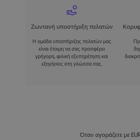
Ζωντανή υποστήριξη πελατών
Κορυφ
Η ομάδα υποστήριξης πελατών μας
Πρ
είναι έτοιμη να σας προσφέρει
δη
γρήγορη, φιλική εξυπηρέτηση και
διακρι
εξηγήσεις στη γλώσσα σας.
Όταν αγοράζετε με EU