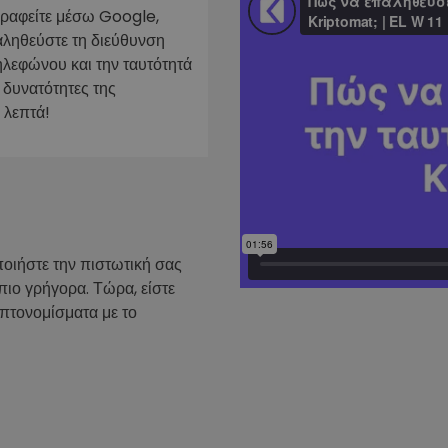
γραφείτε μέσω Google,
ν
αληθεύστε τη διεύθυνση
ρατηγική
ηλεφώνου και την ταυτότητά
 δυνατότητες της
 λεπτά!
ποιήστε την πιστωτική σας
πιο γρήγορα. Τώρα, είστε
υπτονομίσματα με το