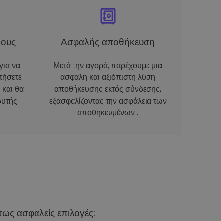
ιους
Ασφαλής αποθήκευση
για να
Μετά την αγορά, παρέχουμε μια
τήσετε
ασφαλή και αξιόπιστη λύση
 και θα
αποθήκευσης εκτός σύνδεσης,
δυτής
εξασφαλίζοντας την ασφάλεια των
αποθηκευμένων .
ως ασφαλείς επιλογές: