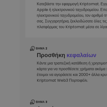
Κατεβάστε την εφαρμογή Kriptomat. Εγ
Εξερεύνηση επενδύσεω
Apple ή ηλεκτρονικού ταχυδρομείου. Επ
Βρες τη δική σου crypto στ
ηλεκτρονικού ταχυδρομείου, τον αριθμό τ
σας. Συγχαρητήρια, ξεκλειδώσατε όλες τις
πλατφόρμας του Kriptomat μέσα σε λίγα
ΒΉΜΑ 2
Προσθήκη
κεφαλαίων
Κάντε μια τραπεζική κατάθεση ή χρησιμο
κάρτα για να προσθέσετε χρήματα ακόμα 
έτοιμοι να αγοράσετε και 2000+ άλλα κρ
Kriptomat Web3 Πορτοφόλι.
ΒΉΜΑ 3