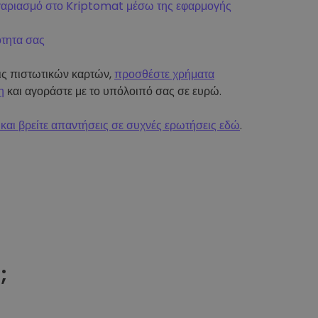
γαριασμό στο Kriptomat μέσω της εφαρμογής
ότητα σας
εις πιστωτικών καρτών,
προσθέστε χρήματα
η
και αγοράστε με το υπόλοιπό σας σε ευρώ.
και βρείτε απαντήσεις σε συχνές ερωτήσεις εδώ
.
t
;