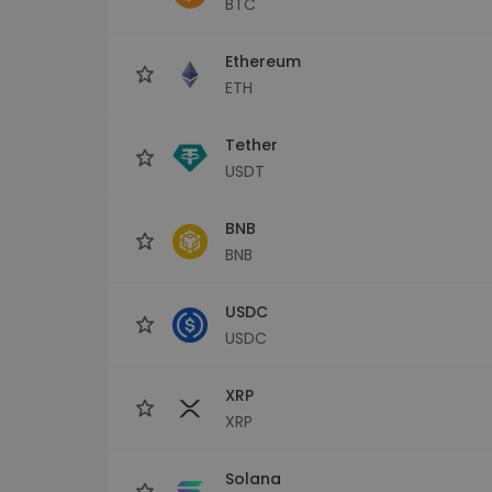
BTC
Εξερεύνηση επενδύσεω
Βρες τη δική σου crypto στ
Ethereum
ETH
Tether
USDT
BNB
BNB
USDC
USDC
XRP
XRP
Solana