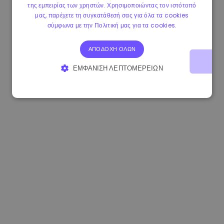
της εμπειρίας των χρηστών. Χρησιμοποιώντας τον ιστότοπό
0.084060000 €
+6.10%
3.3B €
μας, παρέχετε τη συγκατάθεσή σας για όλα τα cookies
σύμφωνα με την Πολιτική μας για τα cookies.
ΑΠΟΔΟΧΉ ΌΛΩΝ
ΕΜΦΆΝΙΣΗ ΛΕΠΤΟΜΕΡΕΙΏΝ
ΑΠΟΛΎΤΩΣ ΑΠΑΡΑΊΤΗΤΑ
ΑΠΌΔΟΣΗΣ
ΣΤΌΧΕΥΣΗΣ
ΛΕΙΤΟΥΡΓΙΚΌΤΗΤΑΣ