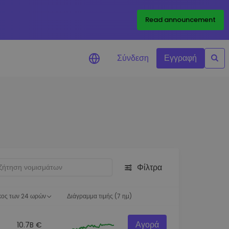
Read announcement
Σύνδεση
Εγγραφή
ιήσεις Τιμών
ώσεις τιμών σε πραγματικό
ια τα αγαπημένα σας διακριτικά
ύνηση επενδύσεων
ψτε επενδυτικές ευκαιρίες
Φίλτρα
ση χαρτοφυλακίου
 πληροφορίες για βέλτιστη
ση
κος των 24 ωρών
Διάγραμμα τιμής (7 ημ)
Αγορά
10.7B €