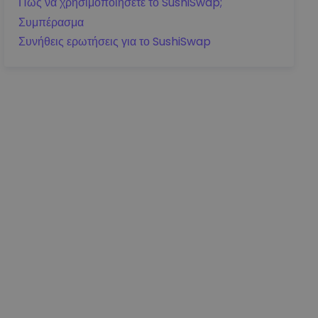
Πώς να χρησιμοποιήσετε το SushiSwap;
Συμπέρασμα
Συνήθεις ερωτήσεις για το SushiSwap
Λεπτομέρειες τιμής
0.14317400
€
0.01132393
€
7.90921%