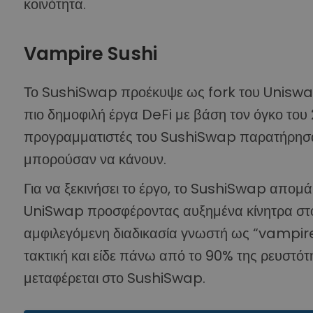
κοινότητα.
Vampire Sushi
Το SushiSwap προέκυψε ως fork του Uniswap
πιο δημοφιλή έργα DeFi με βάση τον όγκο του 2
προγραμματιστές του SushiSwap παρατήρησαν
μπορούσαν να κάνουν.
Για να ξεκινήσει το έργο, το SushiSwap απομά
UniSwap προσφέροντας αυξημένα κίνητρα στο
αμφιλεγόμενη διαδικασία γνωστή ως “vampire
τακτική και είδε πάνω από το 90% της ρευστ
μεταφέρεται στο SushiSwap.