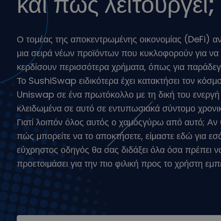
και πώς λειτουργεί;
Εξερεύνηση επενδύ
Βρες τη δική σου crypt
Ο τομέας της αποκεντρωμένης οικονομίας (DeFi) ανα
μια σειρά νέων προϊόντων που κυκλοφορούν για να
κερδίσουν περισσότερα χρήματα, όπως για παράδεγ
Το SushiSwap ειδικότερα έχει κατακτήσει τον κόσμο
Uniswap σε ένα πρωτόκολλο με τη δική του ενεργή
κλειδωμένα σε αυτό σε εντυπωσιακά σύντομο χρονικ
Γιατί λοιπόν όλος αυτός ο χαμόςγύρω από αυτό; Αν 
πώς μπορείτε να το αποκτήσετε, είμαστε εδώ για εσ
εύχρηστος οδηγός θα σας διδάξει όλα όσα πρέπει ν
προετοιμάσει για την πιο φιλική προς το χρήστη εμ