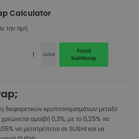
ap Calculator
ε την τιμή
Αγορά
SUSHI
SushiSwap
wap;
ση διαφορετικών κρυπτονομισμάτων μεταξύ
 χρεώνεται αμοιβή 0,3%, με το 0,25% να
,05% να μετατρέπεται σε SUSHI και να
ριτικό SUSHI.