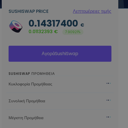
SUSHISWAP PRICE
Λεπτομέρειες τιμής
0.14317400
€
0.01132393
€
7.90921%
ΑγοράSushiSwap
SUSHISWAP ΠΡΟΜΗΘΕΙΑ
Κυκλοφορία Προμήθειας
Συνολική Προμήθεια
Μέγιστη Προμήθεια