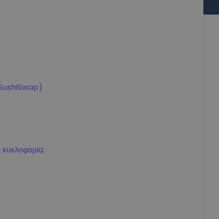
υ SushiSwap)
 κυκλοφορία;