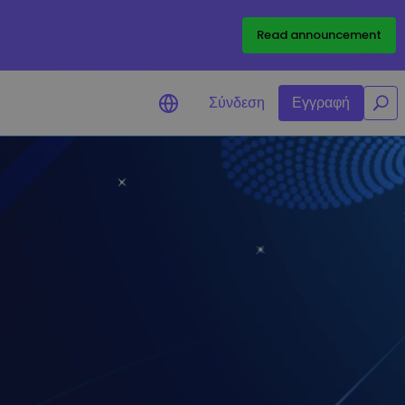
/
Read announcement
Σύνδεση
Εγγραφή
δοποιήσεις Τιμών
ημερώσεις τιμών σε πραγματικό χρόνο
 τα αγαπημένα σας διακριτικά
ερεύνηση επενδύσεων
ακαλύψτε επενδυτικές ευκαιρίες
άλυση χαρτοφυλακίου
υπνες πληροφορίες για βέλτιστη
όδοση