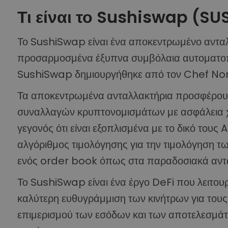
Τι είναι το Sushiswap (SU
Το SushiSwap είναι ένα αποκεντρωμένο ανταλ
προσαρμοσμένα έξυπνα συμβόλαια αυτοματ
SushiSwap δημιουργήθηκε από τον Chef Nomi
Τα αποκεντρωμένα ανταλλακτήρια προσφέρουν
συναλλαγών κρυπτονομισμάτων με ασφάλεια χ
γεγονός ότι είναι εξοπλισμένα με το δικό τους 
αλγόριθμος τιμολόγησης για την τιμολόγηση τω
ενός order book όπως στα παραδοσιακά αντα
Το SushiSwap είναι ένα έργο DeFi που λειτουργ
καλύτερη ευθυγράμμιση των κινήτρων για τους
επιμερισμού των εσόδων και των αποτελεσμάτ