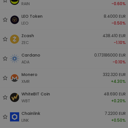
RAIN
-0.60%
LEO Token
8.4000 EUR
LEO
-0.50%
Zcash
438.410 EUR
ZEC
-1.10%
Cardano
0.173186000 EUR
ADA
-0.10%
Monero
332.320 EUR
XMR
+4.30%
WhiteBIT Coin
48.690 EUR
WBT
+0.20%
Chainlink
7.2200 EUR
LINK
+0.50%