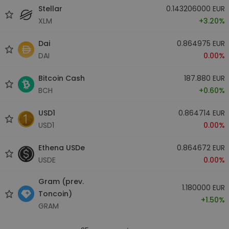
Stellar
0.143206000 EUR
XLM
+3.20%
Dai
0.864975 EUR
DAI
0.00%
Bitcoin Cash
187.880 EUR
BCH
+0.60%
USD1
0.864714 EUR
USD1
0.00%
Ethena USDe
0.864672 EUR
USDE
0.00%
Gram (prev.
1.180000 EUR
Toncoin)
+1.50%
GRAM