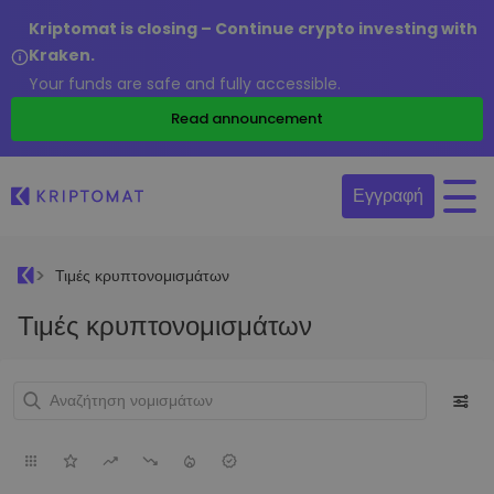
Kriptomat is closing – Continue crypto investing with
Kraken.
Your funds are safe and fully accessible.
Read announcement
Εγγραφή
Τιμές κρυπτονομισμάτων
Τιμές κρυπτονομισμάτων