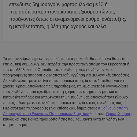
επενδυτές δημιουργούν χαρτοφυλάκια με 10 ή
περισσότερα κρυπτονομίσματα, εξισορροπώντας
παράγοντες όπως οι αναμενόμενοι ρυθμοί ανάπτυξης,
η μεταβλητότητα, η θέση της αγοράς και άλλα.
Το παρόν κείμενο έχει ενημερωτικό χαρακτήρα και δε θα πρέπει να θεωρείται
επενδυτική συμβουλή. Δεν εκφράζει την προσωπική άποψη του Kriptomat ή
των υπαλλήλων του. Οποιαδήποτε επένδυση ενέχει κινδύνους και οι
προηγούμενες αποδόσεις δεν αποτελούν εγγύηση για μελλοντικές αποδόσεις.
Διακινδυνεύστε μόνο εκείνα τα περιουσιακά στοιχεία είστε διατεθειμένοι να
χάσετε. Χρησιμοποιώντας τις υπηρεσίες μας, επιβεβαιώνετε ότι αναγνωρίζετε
τους κινδύνους που σχετίζονται με τη χρήση των υπηρεσιών μας και ότι
κατανοείτε πλήρως και αποδέχεστε τη μη ευθύνη μας οποιονδήποτε κίνδυνο
που σχετίζεται με τα εικονικά περιουσιακά στοιχεία και τις επενδύσεις σας.
Περισσότερες πληροφορίες είναι επίσης διαθέσιμες στους
Κινδύνους από τη
Διαπραγμάτευση Εικονικών Περιουσιακών Στοιχείων
και στους
Όρους Χρήσης
,
καθώς και στις ειδικές προειδοποιήσεις που λαμβάνετε κατά τη χρήση των
υπηρεσιών μας.