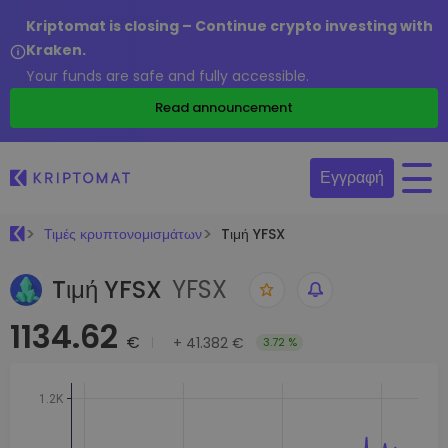
Kriptomat is closing – Continue crypto investing with
Kraken.
Your funds are safe and fully accessible.
Read announcement
Εγγραφή
Τιμές κρυπτονομισμάτων
Tιμή YFSX
Tιμή YFSX
YFSX
1134.62
€
+
41.382 €
3.72 %