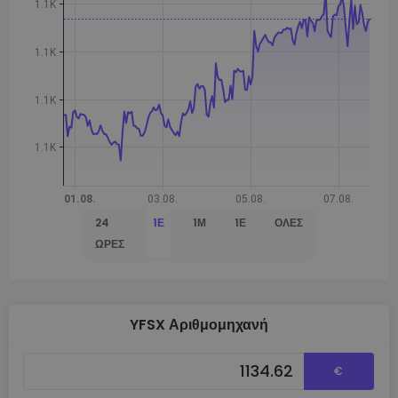
24
1Ε
1Μ
1Έ
ΌΛΕΣ
ΏΡΕΣ
YFSX Αριθμομηχανή
€