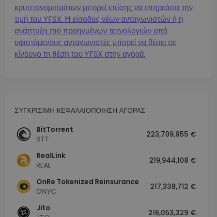
κρυπτονομισμάτων μπορεί επίσης να επηρεάσει την
τιμή του YFSX. Η είσοδος νέων ανταγωνιστών ή η
ανάπτυξη πιο προηγμένων τεχνολογιών από
υφιστάμενους ανταγωνιστές μπορεί να θέσει σε
κίνδυνο τη θέση του YFSX στην αγορά.
ΣΥΓΚΡΙΣΙΜΗ ΚΕΦΑΛΑΙΟΠΟΙΗΣΗ ΑΓΟΡΑΣ
BitTorrent
223,709,955 €
BTT
RealLink
219,944,108 €
REAL
OnRe Tokenized Reinsurance
217,338,712 €
ONYC
Jito
216,053,329 €