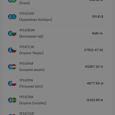
(Ευρώ)
YFSX/USD
1311.61 $
(Αμερικάνικο δολλάριο)
YFSX/BGN
NaN лв.
(βουλγαρικό λεβ)
YFSX/CZK
27522.47 Kč
(Κορόνα Τσεχίας)
YFSX/HUF
412167.20 ft
(ουγγρικό φιορίνι)
YFSX/PLN
4877.59 zł
(Πολωνικό ζλότι)
YFSX/SEK
12423.85 kr
(Κορόνα Σουηδίας)
YFSX/CHF