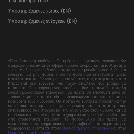
Τέλη και Όρια (EN)
Υποστηριζόμενες χώρες (EN)
Υποστηριζόμενες ενέργειες (EN)
*Προειδοποίηση κινδύνου: Οι τιμές των ψηφιακών περιουσιακών
στοιχείων υπόκεινται σε υψηλό κίνδυνο αγοράς και μεταβλητότητα
τιμών. Η αξία της επένδυσής σας μπορεί να μειωθεί ή να αυξηθεί και
ενδέχεται να μην πάρετε πίσω το ποσό που επενδύσατε. Είστε
αποκλειστικά υπεύθυνοι για τις επενδυτικές σας αποφάσεις και το
Kriptomat δεν ευθύνεται για τυχόν απώλειες που μπορεί να
υποστείτε. Οι προηγούμενες επιδόσεις δεν αποτελούν ασφαλή
ένδειξη μελλοντικών επιδόσεων. Θα πρέπει να επενδύετε μόνο σε
προϊόντα με τα οποία είστε εξοικειωμένοι και για τα οποία
κατανοείτε τους κινδύνους. Θα πρέπει να εξετάζετε προσεκτικά την
επενδυτική σας εμπειρία, την οικονομική σας κατάσταση, τους
επενδυτικούς σας στόχους και την ανοχή σας στον κίνδυνο και να
συμβουλεύεστε έναν ανεξάρτητο χρηματοοικονομικό σύμβουλο πριν
από οποιαδήποτε επένδυση. Το παρόν υλικό δεν πρέπει να
εκλαμβάνεται ως χρηματοοικονομική συμβουλή. Για περισσότερες
πληροφορίες, ανατρέξτε στους
Όρους Παροχής Υπηρεσιών
και στην
Προειδοποίηση Κινδύνου
.