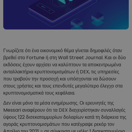
...σήμερα θα άξιζαν
Ευφυή χαρτοφυλάκια
Επενδύστε έξυπνα σε κρυπτονομίσματα
Πορτοφόλι του Kriptomat
Ένα ασφαλές και απλό πορτοφόλι κρυπτονομισμάτων
Εξερεύνηση επενδύσεων
Βρες τη δική σου crypto στρατηγική
Γνωρίζετε ότι ένα οικονομικό θέμα γίνεται δημοφιλές όταν
βρεθεί στο Fortune ή στη Wall Street Journal. Και οι δύο
KriptoEarn
Κερδίστε ανταμοιβές στα κρυπτονομίσματά σας
εκδόσεις έχουν αρχίσει να καλύπτουν τα αποκεντρωμένα
ανταλλακτήρια κρυπτονομισμάτων ή DEX, τις υπηρεσίες
Χρηματοκιβώτιο
που τραβούν την προσοχή και υπόσχονται να δώσουν
Αποταμιεύστε κρυπτονομίσματα για το μέλλον σας
στους χρήστες και τους επενδυτές μεγαλύτερο έλεγχο στα
κρυπτονομισματικά τους κεφάλαια.
Επαναλαμβανόμενη αγορά
Τακτικές προγραμματισμένες επενδύσεις (DCA)
Δεν είναι μόνο τα μέσα ενημέρωσης. Οι ερευνητές της
Messari αναφέρουν ότι τα DEX διαχειρίστηκαν συναλλαγές
Ειδοποιήσεις Τιμών
Ενημερώσεις τιμών σε πραγματικό χρόνο για τα αγαπημένα σας διακριτικ
ύψους 122 δισεκατομμυρίων δολαρίων κατά τη διάρκεια της
αγοράς κρυπτονομισμάτων που κατέγραψε ρεκόρ τον
Εξερεύνηση επενδύσεων
Απρίλιο του 2021 – σε σύγκριση με μόλις 1 δισεκατομμύριο