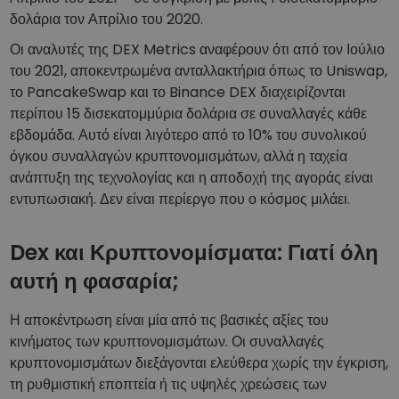
Ανακαλύψτε επενδυτικές ευκαιρίες
δολάρια τον Απρίλιο του 2020.
Ανάλυση χαρτοφυλακίου
Οι αναλυτές της DEX Metrics αναφέρουν ότι από τον Ιούλιο
Έξυπνες πληροφορίες για βέλτιστη απόδοση
του 2021, αποκεντρωμένα ανταλλακτήρια όπως το Uniswap,
το PancakeSwap και το Binance DEX διαχειρίζονται
περίπου 15 δισεκατομμύρια δολάρια σε συναλλαγές κάθε
εβδομάδα. Αυτό είναι λιγότερο από το 10% του συνολικού
όγκου συναλλαγών κρυπτονομισμάτων, αλλά η ταχεία
ανάπτυξη της τεχνολογίας και η αποδοχή της αγοράς είναι
εντυπωσιακή. Δεν είναι περίεργο που ο κόσμος μιλάει.
Dex και Κρυπτονομίσματα: Γιατί όλη
αυτή η φασαρία;
Η αποκέντρωση είναι μία από τις βασικές αξίες του
κινήματος των κρυπτονομισμάτων. Οι συναλλαγές
κρυπτονομισμάτων διεξάγονται ελεύθερα χωρίς την έγκριση,
τη ρυθμιστική εποπτεία ή τις υψηλές χρεώσεις των