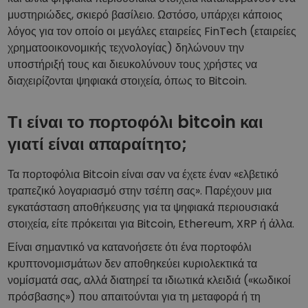
μυστηριώδες, σκιερό βασίλειο. Ωστόσο, υπάρχει κάποιος
Ανάλυση χαρτοφυλακίου
Έξυπνες πληροφορίες για βέλτιστη απόδοση
λόγος για τον οποίο οι μεγάλες εταιρείες FinTech (εταιρείες
χρηματοοικονομικής τεχνολογίας) δηλώνουν την
υποστήριξή τους και διευκολύνουν τους χρήστες να
διαχειρίζονται ψηφιακά στοιχεία, όπως το Bitcoin.
Τι είναι το πορτοφόλι bitcoin και
γιατί είναι απαραίτητο;
Τα πορτοφόλια Bitcoin είναι σαν να έχετε έναν «ελβετικό
τραπεζικό λογαριασμό στην τσέπη σας». Παρέχουν μια
εγκατάσταση αποθήκευσης για τα ψηφιακά περιουσιακά
στοιχεία, είτε πρόκειται για Bitcoin, Ethereum, XRP ή άλλα.
Είναι σημαντικό να κατανοήσετε ότι ένα πορτοφόλι
κρυπτονομισμάτων δεν αποθηκεύει κυριολεκτικά τα
νομίσματά σας, αλλά διατηρεί τα ιδιωτικά κλειδιά («κωδικοί
πρόσβασης») που απαιτούνται για τη μεταφορά ή τη