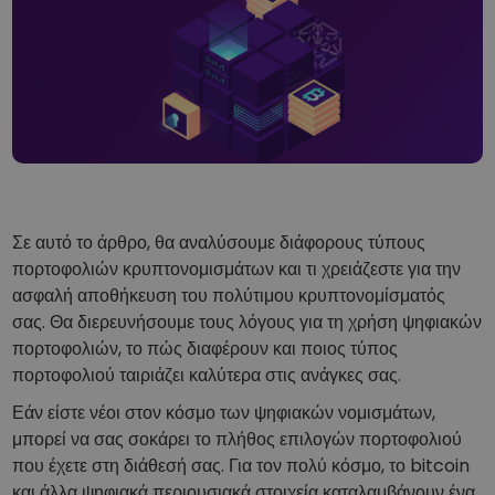
Επενδύστε έξυπνα σε κρυπτονομίσματα
Πορτοφόλι του Kriptomat
Ένα ασφαλές και απλό πορτοφόλι κρυπτονομισμάτων
Εξερεύνηση επενδύσεων
Βρες τη δική σου crypto στρατηγική
KriptoEarn
Κερδίστε ανταμοιβές στα κρυπτονομίσματά σας
Σε αυτό το άρθρο, θα αναλύσουμε διάφορους τύπους
Χρηματοκιβώτιο
πορτοφολιών κρυπτονομισμάτων και τι χρειάζεστε για την
Αποταμιεύστε κρυπτονομίσματα για το μέλλον σας
ασφαλή αποθήκευση του πολύτιμου κρυπτονομίσματός
σας. Θα διερευνήσουμε τους λόγους για τη χρήση ψηφιακών
Επαναλαμβανόμενη αγορά
Τακτικές προγραμματισμένες επενδύσεις (DCA)
πορτοφολιών, το πώς διαφέρουν και ποιος τύπος
πορτοφολιού ταιριάζει καλύτερα στις ανάγκες σας.
Ειδοποιήσεις Τιμών
Ενημερώσεις τιμών σε πραγματικό χρόνο για τα αγαπημένα σας διακριτικ
Εάν είστε νέοι στον κόσμο των ψηφιακών νομισμάτων,
μπορεί να σας σοκάρει το πλήθος επιλογών πορτοφολιού
Εξερεύνηση επενδύσεων
που έχετε στη διάθεσή σας. Για τον πολύ κόσμο, το bitcoin
Ανακαλύψτε επενδυτικές ευκαιρίες
και άλλα ψηφιακά περιουσιακά στοιχεία καταλαμβάνουν ένα