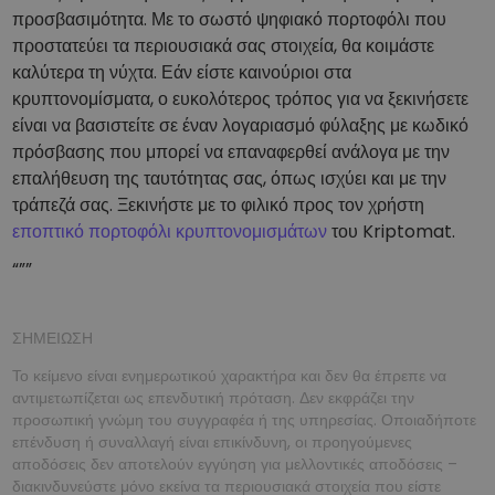
προσβασιμότητα. Με το σωστό ψηφιακό πορτοφόλι που
προστατεύει τα περιουσιακά σας στοιχεία, θα κοιμάστε
καλύτερα τη νύχτα. Εάν είστε καινούριοι στα
κρυπτονομίσματα, ο ευκολότερος τρόπος για να ξεκινήσετε
είναι να βασιστείτε σε έναν λογαριασμό φύλαξης με κωδικό
πρόσβασης που μπορεί να επαναφερθεί ανάλογα με την
επαλήθευση της ταυτότητας σας, όπως ισχύει και με την
τράπεζά σας. Ξεκινήστε με το φιλικό προς τον χρήστη
εποπτικό πορτοφόλι κρυπτονομισμάτων
του Kriptomat.
“””
ΣΗΜΕΙΩΣΗ
Το κείμενο είναι ενημερωτικού χαρακτήρα και δεν θα έπρεπε να
αντιμετωπίζεται ως επενδυτική πρόταση. Δεν εκφράζει την
προσωπική γνώμη του συγγραφέα ή της υπηρεσίας. Οποιαδήποτε
επένδυση ή συναλλαγή είναι επικίνδυνη, οι προηγούμενες
αποδόσεις δεν αποτελούν εγγύηση για μελλοντικές αποδόσεις –
διακινδυνεύστε μόνο εκείνα τα περιουσιακά στοιχεία που είστε