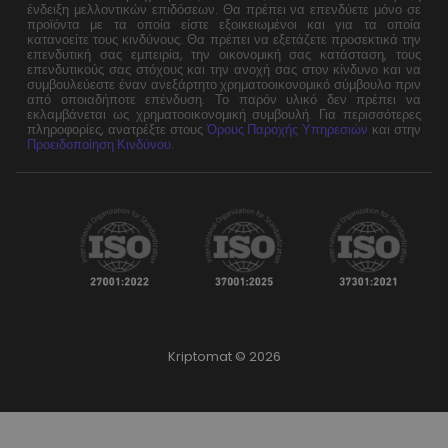
ένδειξη μελλοντικών επιδόσεων. Θα πρέπει να επενδύετε μόνο σε
προϊόντα με τα οποία είστε εξοικειωμένοι και για τα οποία
κατανοείτε τους κινδύνους. Θα πρέπει να εξετάζετε προσεκτικά την
επενδυτική σας εμπειρία, την οικονομική σας κατάσταση, τους
επενδυτικούς σας στόχους και την ανοχή σας στον κίνδυνο και να
συμβουλεύεστε έναν ανεξάρτητο χρηματοοικονομικό σύμβουλο πριν
από οποιαδήποτε επένδυση. Το παρόν υλικό δεν πρέπει να
εκλαμβάνεται ως χρηματοοικονομική συμβουλή. Για περισσότερες
πληροφορίες, ανατρέξτε στους
Όρους Παροχής Υπηρεσιών
και στην
Προειδοποίηση Κινδύνου
.
Kriptomat © 2026