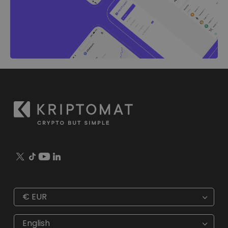
€
EUR
€
EUR
kr
SEK
English