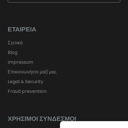
$
USD
fr.
CHF
лв.
BGN
kr
NOK
Kč
CZK
L
RON
ΕΤΑΙΡΕΊΑ
ft
HUF
kr.
DKK
zł
PLN
Σχετικά
Blog
Impressum
Επικοινωνήστε μαζί μας
Legal & Security
Fraud prevention
ΧΡΉΣΙΜΟΙ ΣΎΝΔΕΣΜΟΙ