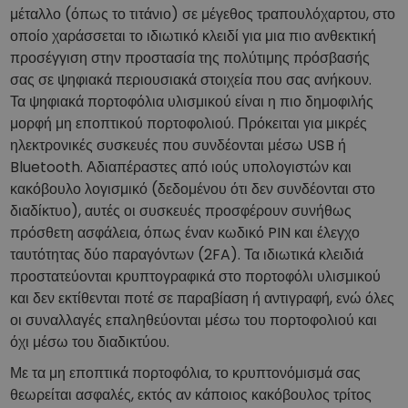
μέταλλο (όπως το τιτάνιο) σε μέγεθος τραπουλόχαρτου, στο
οποίο χαράσσεται το ιδιωτικό κλειδί για μια πιο ανθεκτική
προσέγγιση στην προστασία της πολύτιμης πρόσβασής
σας σε ψηφιακά περιουσιακά στοιχεία που σας ανήκουν.
Τα ψηφιακά πορτοφόλια υλισμικού είναι η πιο δημοφιλής
μορφή μη εποπτικού πορτοφολιού. Πρόκειται για μικρές
ηλεκτρονικές συσκευές που συνδέονται μέσω USB ή
Bluetooth. Αδιαπέραστες από ιούς υπολογιστών και
κακόβουλο λογισμικό (δεδομένου ότι δεν συνδέονται στο
διαδίκτυο), αυτές οι συσκευές προσφέρουν συνήθως
πρόσθετη ασφάλεια, όπως έναν κωδικό PIN και έλεγχο
ταυτότητας δύο παραγόντων (2FA). Τα ιδιωτικά κλειδιά
προστατεύονται κρυπτογραφικά στο πορτοφόλι υλισμικού
και δεν εκτίθενται ποτέ σε παραβίαση ή αντιγραφή, ενώ όλες
οι συναλλαγές επαληθεύονται μέσω του πορτοφολιού και
όχι μέσω του διαδικτύου.
Με τα μη εποπτικά πορτοφόλια, το κρυπτονόμισμά σας
θεωρείται ασφαλές, εκτός αν κάποιος κακόβουλος τρίτος