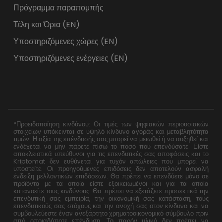
Πρόγραμμα παραπομπής
Τέλη και Όρια (EN)
Υποστηριζόμενες χώρες (EN)
Υποστηριζόμενες ενέργειες (EN)
*Προειδοποίηση κινδύνου: Οι τιμές των ψηφιακών περιουσιακών
στοιχείων υπόκεινται σε υψηλό κίνδυνο αγοράς και μεταβλητότητα
τιμών. Η αξία της επένδυσής σας μπορεί να μειωθεί ή να αυξηθεί και
ενδέχεται να μην πάρετε πίσω το ποσό που επενδύσατε. Είστε
αποκλειστικά υπεύθυνοι για τις επενδυτικές σας αποφάσεις και το
Kriptomat δεν ευθύνεται για τυχόν απώλειες που μπορεί να
υποστείτε. Οι προηγούμενες επιδόσεις δεν αποτελούν ασφαλή
ένδειξη μελλοντικών επιδόσεων. Θα πρέπει να επενδύετε μόνο σε
προϊόντα με τα οποία είστε εξοικειωμένοι και για τα οποία
κατανοείτε τους κινδύνους. Θα πρέπει να εξετάζετε προσεκτικά την
επενδυτική σας εμπειρία, την οικονομική σας κατάσταση, τους
επενδυτικούς σας στόχους και την ανοχή σας στον κίνδυνο και να
συμβουλεύεστε έναν ανεξάρτητο χρηματοοικονομικό σύμβουλο πριν
από οποιαδήποτε επένδυση. Το παρόν υλικό δεν πρέπει να