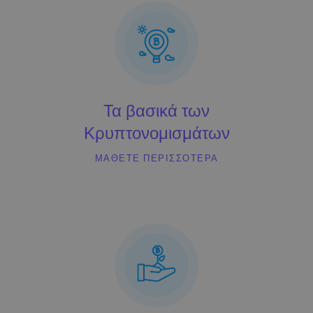
...σήμερα θα άξιζαν
Ευφυή χαρτοφυλάκια
Επενδύστε έξυπνα σε κρυπτονομίσματα
Πορτοφόλι του Kriptomat
Ένα ασφαλές και απλό πορτοφόλι κρυπτονομισμάτων
Εξερεύνηση επενδύσεων
Τα βασικά των
Βρες τη δική σου crypto στρατηγική
Κρυπτονομισμάτων
KriptoEarn
Κερδίστε ανταμοιβές στα κρυπτονομίσματά σας
ΜΆΘΕΤΕ ΠΕΡΙΣΣΌΤΕΡΑ
Χρηματοκιβώτιο
Αποταμιεύστε κρυπτονομίσματα για το μέλλον σας
Επαναλαμβανόμενη αγορά
Τακτικές προγραμματισμένες επενδύσεις (DCA)
Ειδοποιήσεις Τιμών
Ενημερώσεις τιμών σε πραγματικό χρόνο για τα αγαπημένα σας
διακριτικά
Εξερεύνηση επενδύσεων