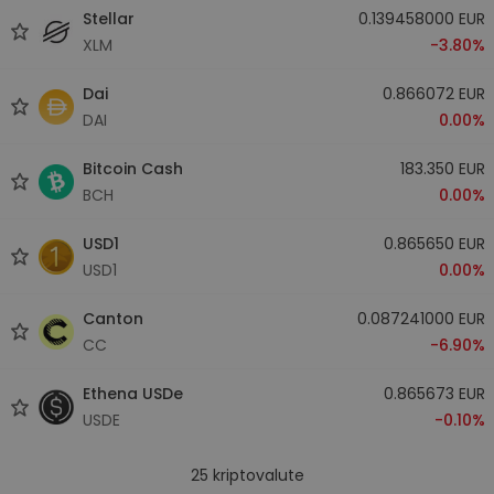
Stellar
0.139458000 EUR
XLM
-3.80%
Dai
0.866072 EUR
DAI
0.00%
Bitcoin Cash
183.350 EUR
BCH
0.00%
USD1
0.865650 EUR
USD1
0.00%
Canton
0.087241000 EUR
CC
-6.90%
Ethena USDe
0.865673 EUR
USDE
-0.10%
25
kriptovalute