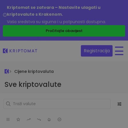
Kriptomat se zatvara – Nastavite ulagati u
kriptovalute s Krakenom.
Vaša sredstva su sigurna i u potpunosti dostupna.
Pročitajte obavijest
Registracija
Cijene kriptovaluta
Sve kriptovalute