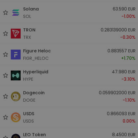
Solana
63.590 EUR
SOL
-1.00%
TRON
0.283139000 EUR
TRX
-0.30%
Figure Heloc
0.883557 EUR
FIGR_HELOC
+1.70%
Hyperliquid
47.980 EUR
HYPE
-3.10%
Dogecoin
0.059902000 EUR
DOGE
-1.10%
USDS
0.866093 EUR
USDS
0.00%
LEO Token
8.4500 EUR