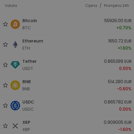
/
Valuta
Cijena
Promjena 24h
Bitcoin
55926.00 EUR
BTC
+0.70%
Ethereum
1650.72 EUR
ETH
+1.60%
Tether
0.865399 EUR
USDT
0.00%
BNB
514.280 EUR
BNB
-0.60%
USDC
0.865782 EUR
USDC
0.00%
XRP
0.909005 EUR
XRP
-1.60%