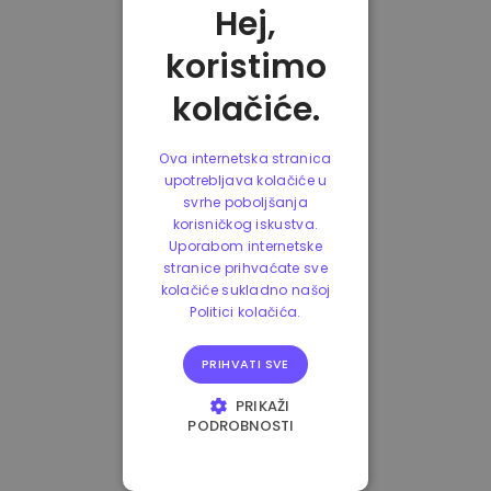
Hej,
koristimo
kolačiće.
Ova internetska stranica
upotrebljava kolačiće u
svrhe poboljšanja
korisničkog iskustva.
Uporabom internetske
stranice prihvaćate sve
kolačiće sukladno našoj
Politici kolačića.
PRIHVATI SVE
PRIKAŽI
PODROBNOSTI
NUŽNO POTREBNI
KOLAČIĆI