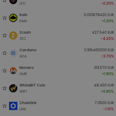
LEO
-0.20%
Rain
0.010878420 EUR
RAIN
+1.20%
Zcash
427.540 EUR
ZEC
-4.20%
Cardano
0.165465000 EUR
ADA
-3.70%
Monero
313.570 EUR
XMR
+1.90%
WhiteBIT Coin
48.450 EUR
WBT
+0.80%
Chainlink
7.0500 EUR
LINK
-1.10%