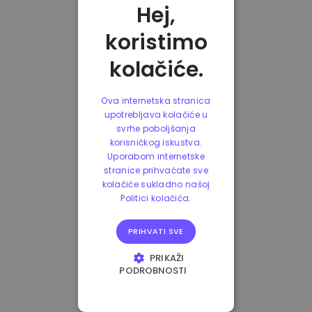
Hej,
koristimo
kolačiće.
Ova internetska stranica
upotrebljava kolačiće u
svrhe poboljšanja
korisničkog iskustva.
Uporabom internetske
stranice prihvaćate sve
kolačiće sukladno našoj
Politici kolačića.
PRIHVATI SVE
PRIKAŽI
PODROBNOSTI
NUŽNO POTREBNI
KOLAČIĆI