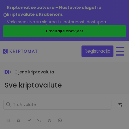
Kriptomat se zatvara – Nastavite ulagati u
kriptovalute s Krakenom.
Vaša sredstva su sigurna i u potpunosti dostupna.
Pročitajte obavijest
Registracija
Cijene kriptovaluta
Sve kriptovalute