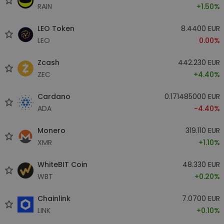
RAIN
+1.50%
LEO Token
8.4400 EUR
LEO
0.00%
Zcash
442.230 EUR
ZEC
+4.40%
Cardano
0.171485000 EUR
ADA
-4.40%
Monero
319.110 EUR
XMR
+1.10%
WhiteBIT Coin
48.330 EUR
WBT
+0.20%
Chainlink
7.0700 EUR
LINK
+0.10%