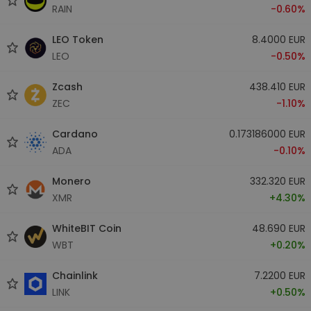
RAIN
-0.60%
LEO Token
8.4000 EUR
LEO
-0.50%
Zcash
438.410 EUR
ZEC
-1.10%
Cardano
0.173186000 EUR
ADA
-0.10%
Monero
332.320 EUR
XMR
+4.30%
WhiteBIT Coin
48.690 EUR
WBT
+0.20%
Chainlink
7.2200 EUR
LINK
+0.50%