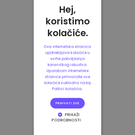
Hej,
koristimo
kolačiće.
Ova internetska stranica
upotrebljava kolačiće u
svrhe poboljšanja
korisničkog iskustva.
Uporabom internetske
stranice prihvaćate sve
kolačiće sukladno našoj
Politici kolačića.
PRIHVATI SVE
PRIKAŽI
PODROBNOSTI
NUŽNO POTREBNI
KOLAČIĆI