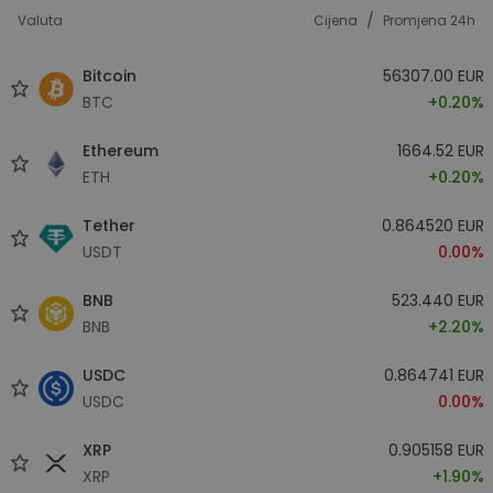
/
Valuta
Cijena
Promjena 24h
Bitcoin
56307.00 EUR
BTC
+0.20%
Ethereum
1664.52 EUR
ETH
+0.20%
Tether
0.864520 EUR
USDT
0.00%
BNB
523.440 EUR
BNB
+2.20%
USDC
0.864741 EUR
USDC
0.00%
XRP
0.905158 EUR
XRP
+1.90%