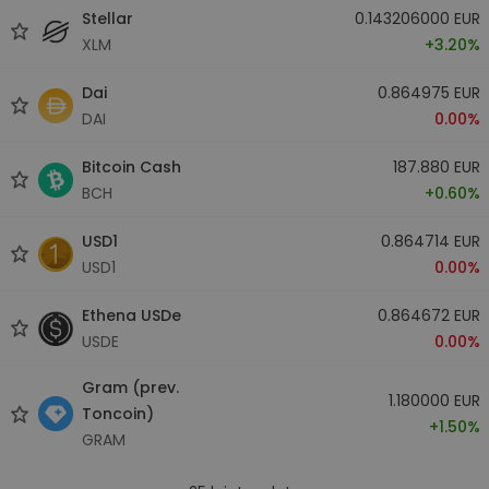
Stellar
0.143206000 EUR
XLM
+3.20%
Dai
0.864975 EUR
DAI
0.00%
Bitcoin Cash
187.880 EUR
BCH
+0.60%
USD1
0.864714 EUR
USD1
0.00%
Ethena USDe
0.864672 EUR
USDE
0.00%
Gram (prev.
1.180000 EUR
Toncoin)
+1.50%
GRAM