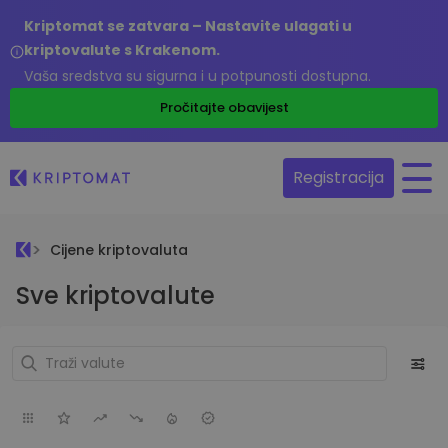
Kriptomat se zatvara – Nastavite ulagati u
kriptovalute s Krakenom.
Vaša sredstva su sigurna i u potpunosti dostupna.
Pročitajte obavijest
Registracija
Cijene kriptovaluta
Sve kriptovalute