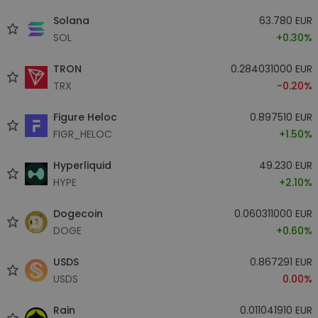
Solana
63.780 EUR
SOL
+0.30%
TRON
0.284031000 EUR
TRX
-0.20%
Figure Heloc
0.897510 EUR
FIGR_HELOC
+1.50%
Hyperliquid
49.230 EUR
HYPE
+2.10%
Dogecoin
0.060311000 EUR
DOGE
+0.60%
USDS
0.867291 EUR
USDS
0.00%
Rain
0.011041910 EUR