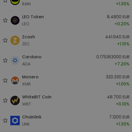
RAIN
+1.30%
LEO Token
8.4800 EUR
LEO
+0.20%
Zcash
441.940 EUR
ZEC
+1.10%
Cardano
0.175363000 EUR
ADA
+7.20%
Monero
320.330 EUR
XMR
+1.00%
WhiteBIT Coin
48.700 EUR
WBT
+0.10%
Chainlink
7.1200 EUR
LINK
+1.30%