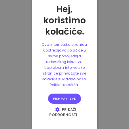
Hej,
koristimo
kolačiće.
Ova internetska stranica
upotrebljava kolačiće u
svrhe poboljšanja
korisničkog iskustva.
Uporabom internetske
stranice prihvaćate sve
kolačiće sukladno našoj
Politici kolačića.
PRIHVATI SVE
PRIKAŽI
PODROBNOSTI
NUŽNO POTREBNI
KOLAČIĆI