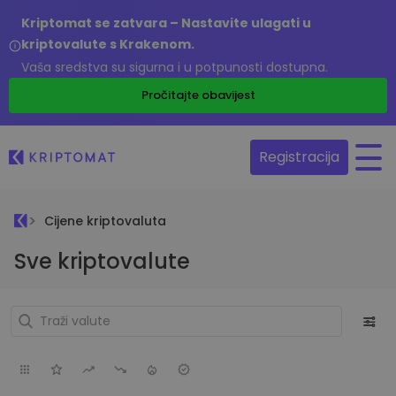
Kriptomat se zatvara – Nastavite ulagati u
kriptovalute s Krakenom.
Vaša sredstva su sigurna i u potpunosti dostupna.
Pročitajte obavijest
Registracija
Cijene kriptovaluta
Sve kriptovalute