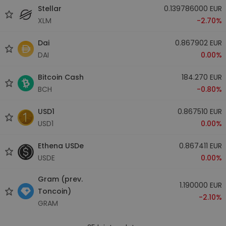
Stellar
0.139786000 EUR
XLM
-2.70%
Dai
0.867902 EUR
DAI
0.00%
Bitcoin Cash
184.270 EUR
BCH
-0.80%
USD1
0.867510 EUR
USD1
0.00%
Ethena USDe
0.867411 EUR
USDE
0.00%
Gram (prev.
1.190000 EUR
Toncoin)
-2.10%
GRAM