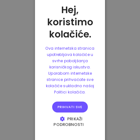
Hej,
koristimo
kolačiće.
Ova internetska stranica
upotrebljava kolačiće u
svrhe poboljšanja
korisničkog iskustva.
Uporabom internetske
stranice prihvaćate sve
kolačiće sukladno našoj
Politici kolačića.
PRIHVATI SVE
PRIKAŽI
PODROBNOSTI
NUŽNO POTREBNI
KOLAČIĆI