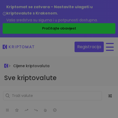
Kriptomat se zatvara – Nastavite ulagati u
kriptovalute s Krakenom.
Vaša sredstva su sigurna i u potpunosti dostupna.
Pročitajte obavijest
Registracija
Cijene kriptovaluta
Sve kriptovalute