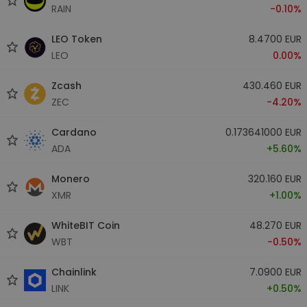
RAIN
-0.10%
LEO Token
8.4700 EUR
LEO
0.00%
Zcash
430.460 EUR
ZEC
-4.20%
Cardano
0.173641000 EUR
ADA
+5.60%
Monero
320.160 EUR
XMR
+1.00%
WhiteBIT Coin
48.270 EUR
WBT
-0.50%
Chainlink
7.0900 EUR
LINK
+0.50%