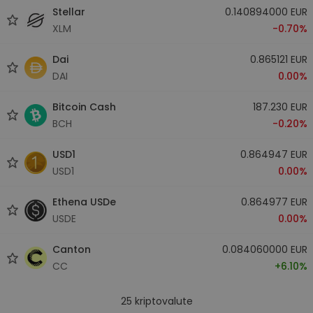
Stellar
0.140894000 EUR
XLM
-0.70%
Dai
0.865121 EUR
DAI
0.00%
Bitcoin Cash
187.230 EUR
BCH
-0.20%
USD1
0.864947 EUR
USD1
0.00%
Ethena USDe
0.864977 EUR
USDE
0.00%
Canton
0.084060000 EUR
CC
+6.10%
25
kriptovalute