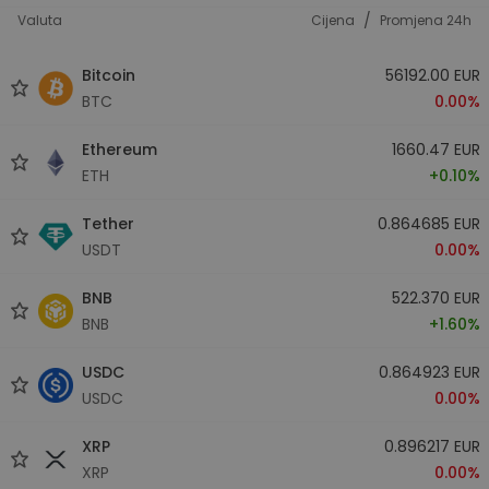
/
Valuta
Cijena
Promjena 24h
Bitcoin
56192.00 EUR
BTC
0.00%
Ethereum
1660.47 EUR
ETH
+0.10%
Tether
0.864685 EUR
USDT
0.00%
BNB
522.370 EUR
BNB
+1.60%
USDC
0.864923 EUR
USDC
0.00%
XRP
0.896217 EUR
XRP
0.00%