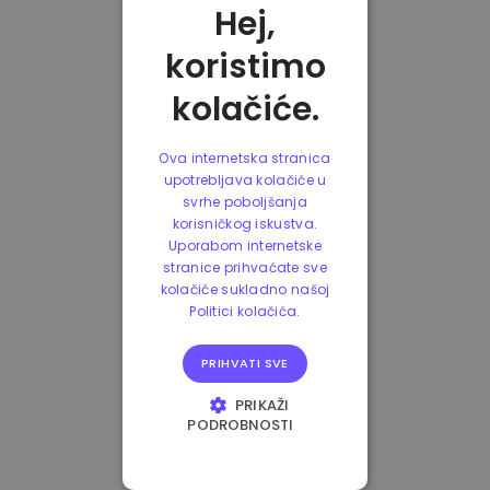
Hej,
koristimo
kolačiće.
Ova internetska stranica
upotrebljava kolačiće u
svrhe poboljšanja
korisničkog iskustva.
Uporabom internetske
stranice prihvaćate sve
kolačiće sukladno našoj
Politici kolačića.
PRIHVATI SVE
PRIKAŽI
PODROBNOSTI
NUŽNO POTREBNI
KOLAČIĆI