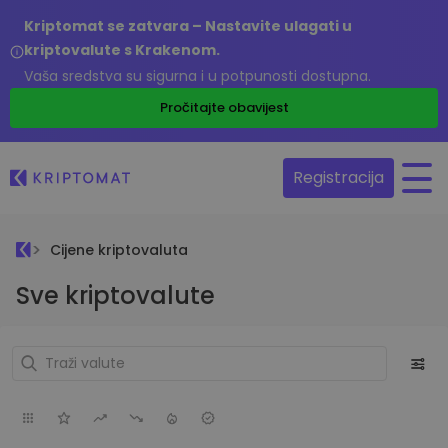
Kriptomat se zatvara – Nastavite ulagati u
kriptovalute s Krakenom.
Vaša sredstva su sigurna i u potpunosti dostupna.
Pročitajte obavijest
Registracija
Cijene kriptovaluta
Sve kriptovalute