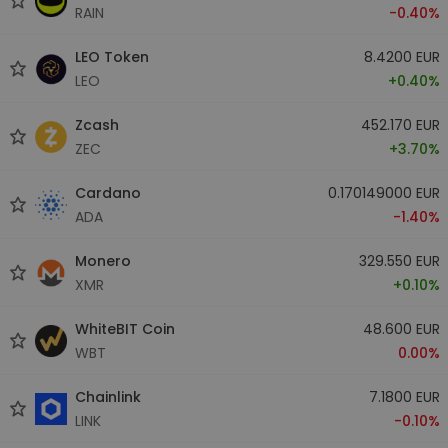
RAIN
-0.40%
LEO Token
8.4200 EUR
LEO
+0.40%
Zcash
452.170 EUR
ZEC
+3.70%
Cardano
0.170149000 EUR
ADA
-1.40%
Monero
329.550 EUR
XMR
+0.10%
WhiteBIT Coin
48.600 EUR
WBT
0.00%
Chainlink
7.1800 EUR
LINK
-0.10%