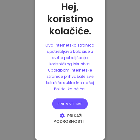
Hej,
koristimo
kolačiće.
Ova internetska stranica
upotrebljava kolačiće u
svrhe poboljšanja
korisničkog iskustva.
Uporabom internetske
stranice prihvaćate sve
kolačiće sukladno našoj
Politici kolačića.
PRIHVATI SVE
PRIKAŽI
PODROBNOSTI
NUŽNO POTREBNI
KOLAČIĆI