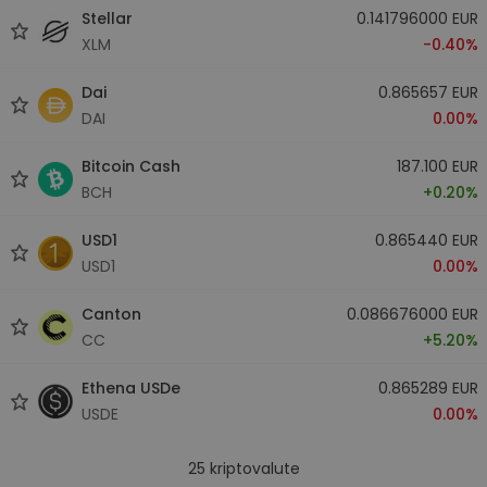
Stellar
0.141796000 EUR
XLM
-0.40%
Dai
0.865657 EUR
DAI
0.00%
Bitcoin Cash
187.100 EUR
BCH
+0.20%
USD1
0.865440 EUR
USD1
0.00%
Canton
0.086676000 EUR
CC
+5.20%
Ethena USDe
0.865289 EUR
USDE
0.00%
25
kriptovalute