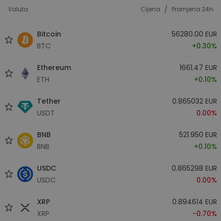
/
Valuta
Cijena
Promjena 24h
Bitcoin
56280.00 EUR
BTC
+0.30%
Ethereum
1661.47 EUR
ETH
+0.10%
Tether
0.865032 EUR
USDT
0.00%
BNB
521.950 EUR
BNB
+0.10%
USDC
0.865298 EUR
USDC
0.00%
XRP
0.894614 EUR
XRP
-0.70%