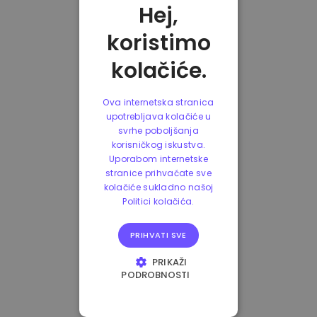
Hej,
koristimo
kolačiće.
Ova internetska stranica
upotrebljava kolačiće u
svrhe poboljšanja
korisničkog iskustva.
Uporabom internetske
stranice prihvaćate sve
kolačiće sukladno našoj
Politici kolačića.
PRIHVATI SVE
PRIKAŽI
PODROBNOSTI
NUŽNO POTREBNI
KOLAČIĆI