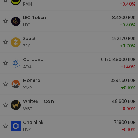
RAIN
-0.40%
LEO Token
8.4200 EUR
LEO
+0.40%
Zcash
452.170 EUR
ZEC
+3.70%
Cardano
0.170149000 EUR
ADA
-1.40%
Monero
329.550 EUR
XMR
+0.10%
WhiteBIT Coin
48.600 EUR
WBT
0.00%
Chainlink
7.1800 EUR
LINK
-0.10%