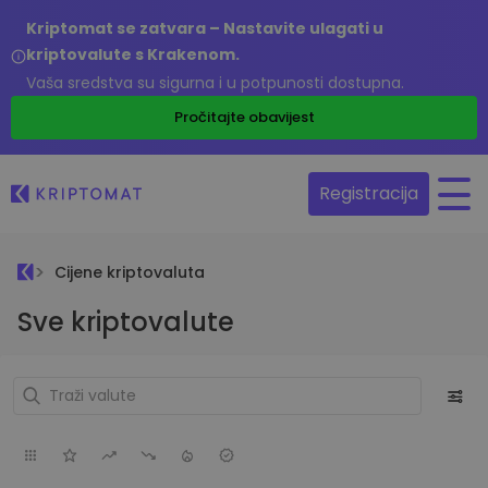
Kriptomat se zatvara – Nastavite ulagati u
kriptovalute s Krakenom.
Vaša sredstva su sigurna i u potpunosti dostupna.
Pročitajte obavijest
Registracija
Cijene kriptovaluta
Sve kriptovalute