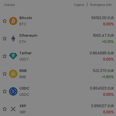
/
Valuta
Cijena
Promjena 24h
Bitcoin
56192.00 EUR
BTC
0.00%
Ethereum
1660.47 EUR
ETH
+0.10%
Tether
0.864685 EUR
USDT
0.00%
BNB
522.370 EUR
BNB
+1.60%
USDC
0.864923 EUR
USDC
0.00%
XRP
0.896217 EUR
XRP
0.00%