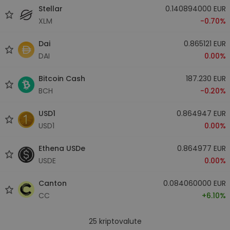
Stellar
0.140894000 EUR
XLM
-0.70%
Dai
0.865121 EUR
DAI
0.00%
Bitcoin Cash
187.230 EUR
BCH
-0.20%
USD1
0.864947 EUR
USD1
0.00%
Ethena USDe
0.864977 EUR
USDE
0.00%
Canton
0.084060000 EUR
CC
+6.10%
25
kriptovalute