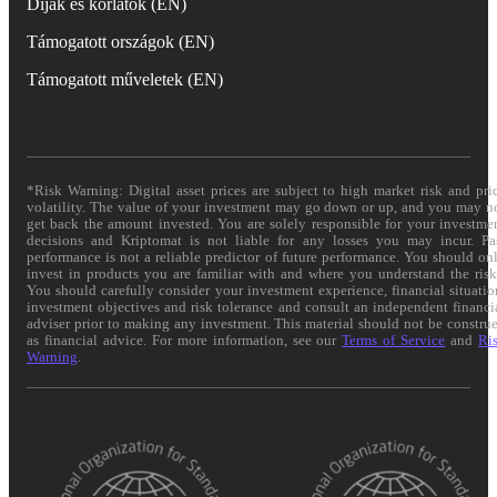
Díjak és korlátok (EN)
Támogatott országok (EN)
Támogatott műveletek (EN)
*Risk Warning: Digital asset prices are subject to high market risk and pri
volatility. The value of your investment may go down or up, and you may n
get back the amount invested. You are solely responsible for your investme
decisions and Kriptomat is not liable for any losses you may incur. Pa
performance is not a reliable predictor of future performance. You should on
invest in products you are familiar with and where you understand the risk
You should carefully consider your investment experience, financial situatio
investment objectives and risk tolerance and consult an independent financi
adviser prior to making any investment. This material should not be constru
as financial advice. For more information, see our
Terms of Service
and
Ri
Warning
.