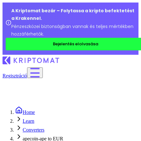
A Kriptomat bezár – Folytassa a kripto befektetést
a Krakennel.
Pénzeszközei biztonságban vannak és teljes mértékben
hozzáférhetők.
Bejelentés elolvasása
Regisztráció
Home
Learn
Converters
apecoin-ape to EUR