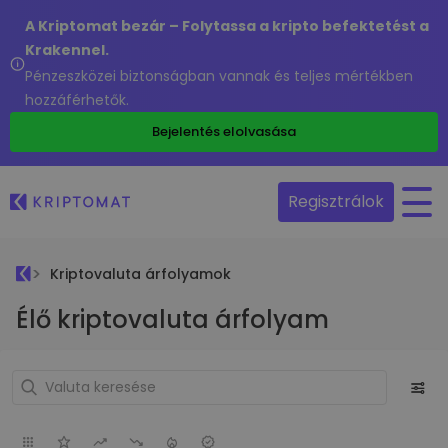
A Kriptomat bezár – Folytassa a kripto befektetést a
Krakennel.
Pénzeszközei biztonságban vannak és teljes mértékben
hozzáférhetők.
Bejelentés elolvasása
Regisztrálok
Kriptovaluta árfolyamok
Élő kriptovaluta árfolyam