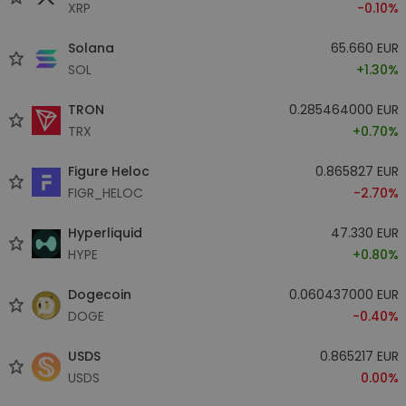
XRP
-0.10%
Solana
65.660 EUR
SOL
+1.30%
TRON
0.285464000 EUR
TRX
+0.70%
Figure Heloc
0.865827 EUR
FIGR_HELOC
-2.70%
Hyperliquid
47.330 EUR
HYPE
+0.80%
Dogecoin
0.060437000 EUR
DOGE
-0.40%
USDS
0.865217 EUR
USDS
0.00%