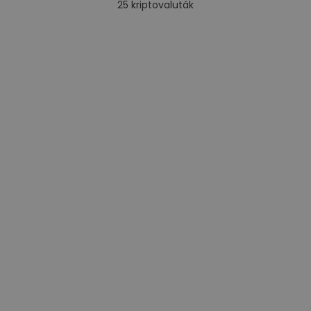
25
kriptovaluták