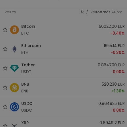
/
Valuta
Ár
Változtatás 24 óra
Bitcoin
56022.00 EUR
BTC
-0.40%
Ethereum
1655.14 EUR
ETH
-0.30%
Tether
0.864700 EUR
USDT
0.00%
BNB
520.230 EUR
BNB
+1.30%
USDC
0.864925 EUR
USDC
0.00%
XRP
0.894912 EUR