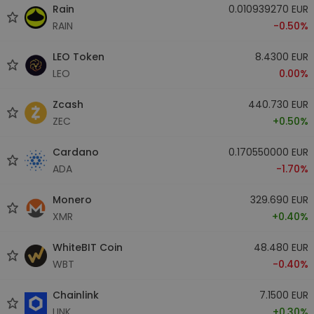
Rain
0.010939270 EUR
RAIN
-0.50%
LEO Token
8.4300 EUR
LEO
0.00%
Zcash
440.730 EUR
ZEC
+0.50%
Cardano
0.170550000 EUR
ADA
-1.70%
Monero
329.690 EUR
XMR
+0.40%
WhiteBIT Coin
48.480 EUR
WBT
-0.40%
Chainlink
7.1500 EUR
LINK
+0.30%