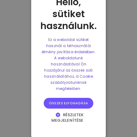
Helló,
sütiket
használunk.
Ez a weboldal sütiket
használ a felhasználói
élmény javítása érdekében.
A weboldalunk
használatával Ön
hozzájárul az összes süti
használatához, a Cookie
szabályzatunknak
megfelelően.
ÖSSZES ELFOGADÁSA
RÉSZLETEK
MEGJELENÍTÉSE
ELENGEDHETETLENÜL
SZÜKSÉGES