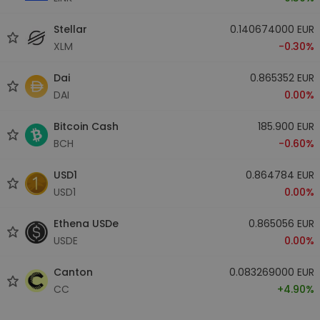
Stellar
0.140674000 EUR
XLM
-0.30%
Dai
0.865352 EUR
DAI
0.00%
Bitcoin Cash
185.900 EUR
BCH
-0.60%
USD1
0.864784 EUR
USD1
0.00%
Ethena USDe
0.865056 EUR
USDE
0.00%
Canton
0.083269000 EUR
CC
+4.90%