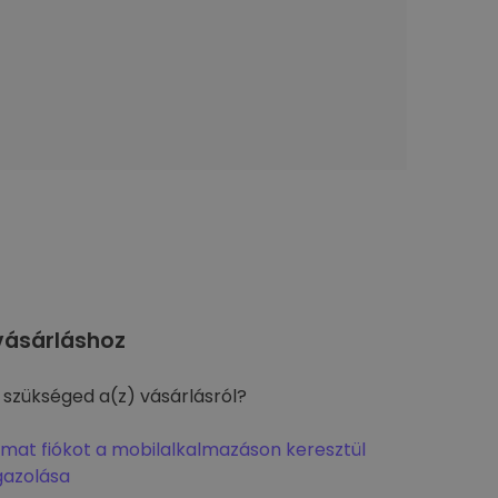
ásárláshoz
 szükséged a(z) vásárlásról?
omat fiókot a mobilalkalmazáson keresztül
gazolása