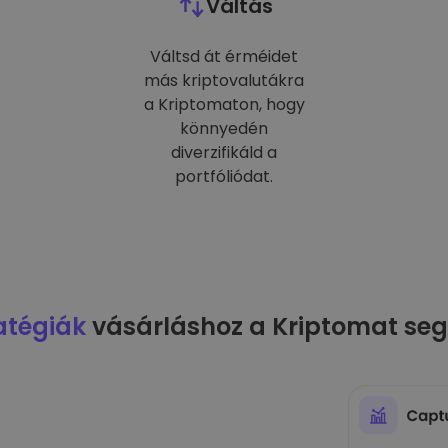
Váltás
Váltsd át érméidet
más kriptovalutákra
a Kriptomaton, hogy
könnyedén
diverzifikáld a
portfóliódat.
atégiák
vásárláshoz a Kriptomat seg