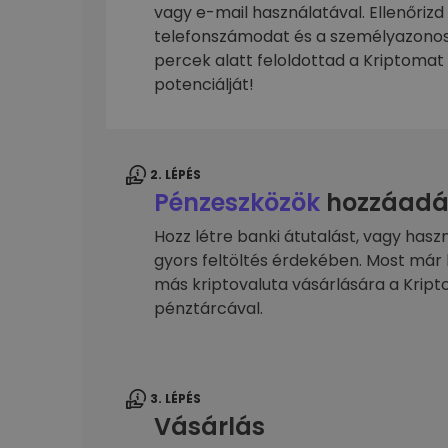
kriptotárca
vagy e-mail használatával. Ellenőrizd
telefonszámodat és a személyazonos
percek alatt feloldottad a Kriptomat 
potenciálját!
2. LÉPÉS
Pénzeszközök
hozzáadá
Hozz létre banki átutalást, vagy hasz
gyors feltöltés érdekében. Most már 
más kriptovaluta vásárlására a Kri
pénztárcával.
3. LÉPÉS
Vásárlás