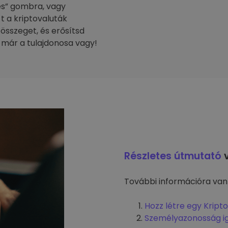
tés” gombra, vagy
-t a kriptovaluták
 összeget, és erősítsd
 már a tulajdonosa vagy!
Részletes útmutató
v
További információra van
Hozz létre egy Kript
Személyazonosság i