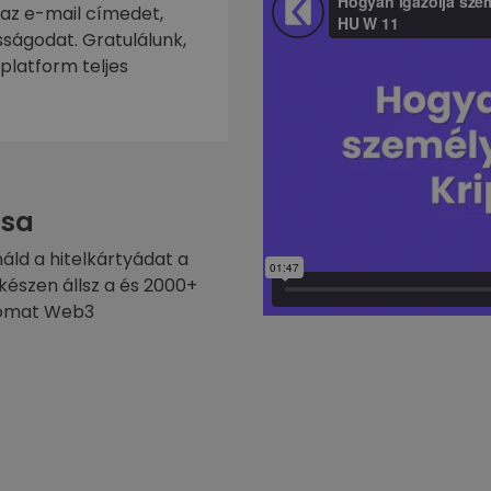
 az e-mail címedet,
ságodat. Gratulálunk,
platform teljes
sa
náld a hitelkártyádat a
készen állsz a és 2000+
ptomat Web3