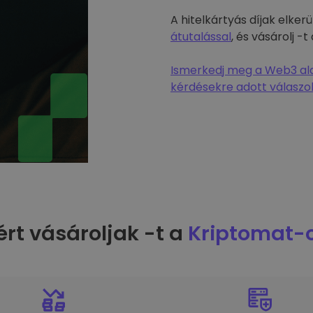
A hitelkártyás díjak elke
átutalással
, és vásárolj 
Ismerkedj meg a Web3 alap
kérdésekre adott válaszok
ért vásároljak -t a
Kriptomat-