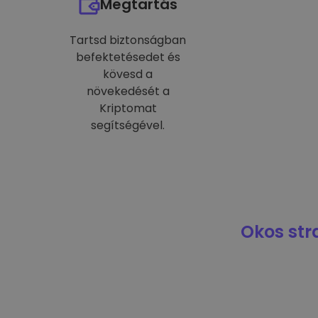
Megtartás
Tartsd biztonságban
befektetésedet és
kövesd a
növekedését a
Kriptomat
segítségével.
Okos str