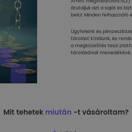
Amint megvásárolod a(z) 
átutaljuk azt a saját és 
belül. Minden felhasználó 
Ügyfeleink és pénzeszköze
tárolást kínálunk, és rend
a megközelítés teszi plat
tárolásának menedékévé.
Mit tehetek
miután
-t vásároltam?