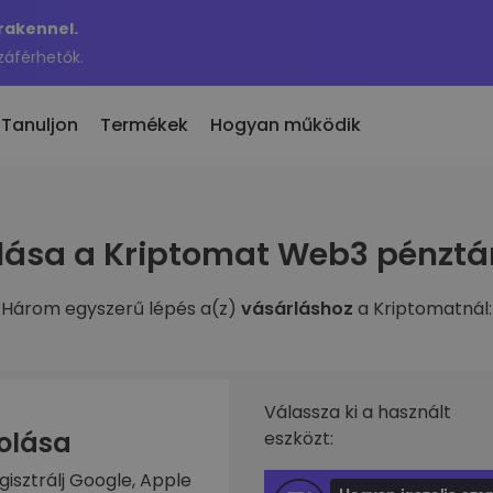
Krakennel.
záférhetők.
Tanuljon
Termékek
Hogyan működik
 eladás
lása a Kriptomat Web3 pénztá
en hozzáadott
KriptoEarn
 300 kriptovaluta
n hozzáadott tokenek a
Kapj jutalmakat a kriptod után
maton
Három egyszerű lépés a(z)
vásárláshoz
a Kriptomatnál:
Trezor
nne akkor, ha 100 €
rosítási
Takaríts meg kriptot a jövődért
ben vásároltam volna…
nnyit érne
Ismétlődő vásárlás
fóliók
Rendszeresen ütemezett
való befektetés
Válassza ki a használt
befektetések (DCA)
zolása
eszközt:
ztárca
gisztrálj Google, Apple
s egyszerű