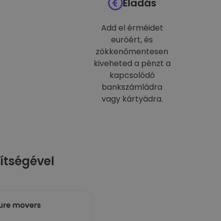
Eladás
Add el érméidet
euróért, és
zökkenőmentesen
kiveheted a pénzt a
kapcsolódó
bankszámládra
vagy kártyádra.
ítségével