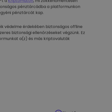
-t a
Kriptomaton
, mi zökkenőmentesen
biztonságos pénztárcádba a platformunkon
egyéni pénztárcát kap.
ik védelme érdekében biztonságos offline
szeres biztonsági ellenőrzéseket végzünk. Ez
formunkat a(z) és más kriptovaluták