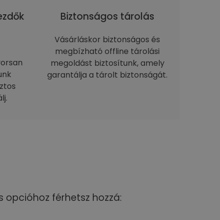
kezdők
Biztonságos tárolás
Vásárláskor biztonságos és
megbízható offline tárolási
yorsan
megoldást biztosítunk, amely
unk
garantálja a tárolt biztonságát.
ztos
j.
s opcióhoz férhetsz hozzá: