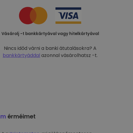
Vásárolj -t bankkártyával vagy hitelkártyával
Nincs időd várni a banki átutalásokra? A
bankkártyáddal
azonnal vásárolhatsz -t.
am
érméimet