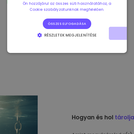
Ön hozzájárul az összes süti használatához, a
Cookie szabályzatunknak megfelelően.
ÖSSZES ELFOGADÁSA
RÉSZLETEK MEGJELENÍTÉSE
ELENGEDHETETLENÜL SZÜKSÉGES
TELJESÍTMÉNY
CÉLZÁS
FUNKCIONALITÁS
Hogyan és hol
tárolj