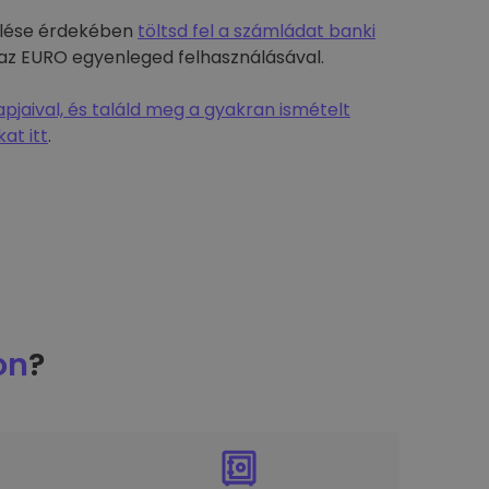
rülése érdekében
töltsd fel a számládat banki
-t az EURO egyenleged felhasználásával.
jaival, és találd meg a gyakran ismételt
at itt
.
on
?