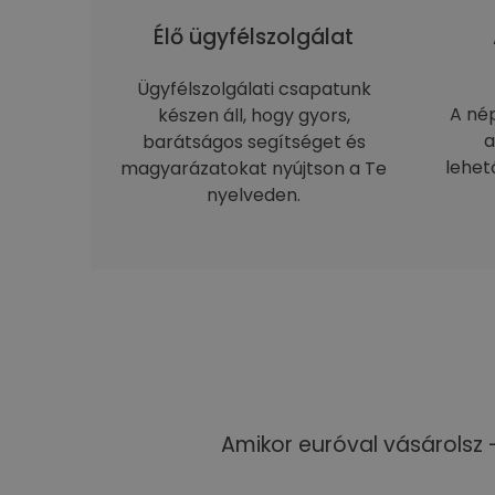
Élő ügyfélszolgálat
Ügyfélszolgálati csapatunk
A né
készen áll, hogy gyors,
a
barátságos segítséget és
lehet
magyarázatokat nyújtson a Te
nyelveden.
Amikor euróval vásárolsz 