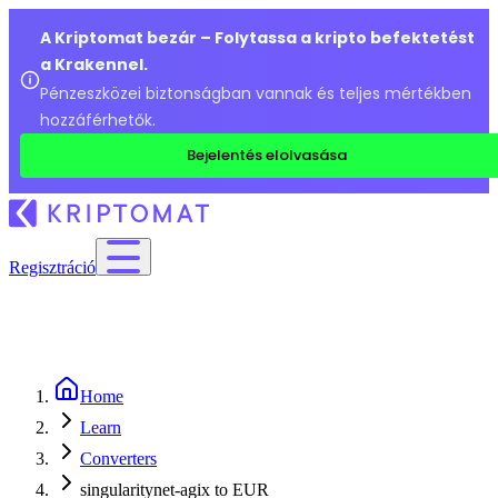
A Kriptomat bezár – Folytassa a kripto befektetést
a Krakennel.
Pénzeszközei biztonságban vannak és teljes mértékben
hozzáférhetők.
Bejelentés elolvasása
Regisztráció
Home
Learn
Converters
singularitynet-agix to EUR