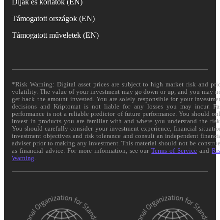
Díjak és korlátok (EN)
Támogatott országok (EN)
Támogatott műveletek (EN)
*Risk Warning: Digital asset prices are subject to high market risk and pri
volatility. The value of your investment may go down or up, and you may n
get back the amount invested. You are solely responsible for your investme
decisions and Kriptomat is not liable for any losses you may incur. Pa
performance is not a reliable predictor of future performance. You should on
invest in products you are familiar with and where you understand the risk
You should carefully consider your investment experience, financial situatio
investment objectives and risk tolerance and consult an independent financi
adviser prior to making any investment. This material should not be constru
as financial advice. For more information, see our
Terms of Service
and
Ri
Warning
.