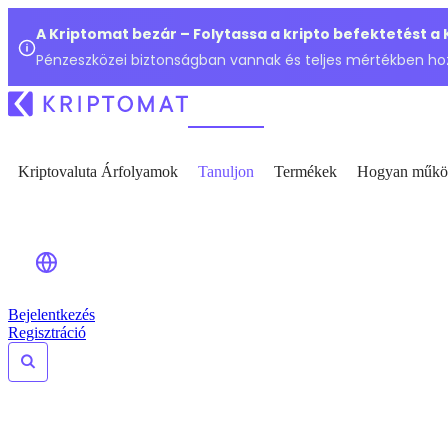
A Kriptomat bezár – Folytassa a kripto befektetést a
Pénzeszközei biztonságban vannak és teljes mértékben ho
Kriptovaluta Árfolyamok
Tanuljon
Termékek
Hogyan műkö
Bejelentkezés
Regisztráció