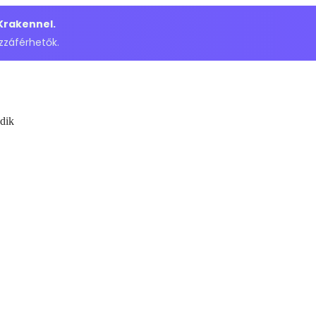
 Krakennel.
zzáférhetők.
dik