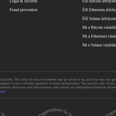
Legal & Security
Élő Bitcoin árfolya
Fraud prevention
Élő Ethereum árfol
Élő Solana árfolyam
Mi a Bitcoin vásárl
Mi a Ethereum vásár
Mi a Solana vásárlá
e volatility. The value of your investment may go down or up, and you may not ge
formance is not a reliable predictor of future performance. You should only invest
vestment objectives and risk tolerance and consult an independent financial advis
ning
.