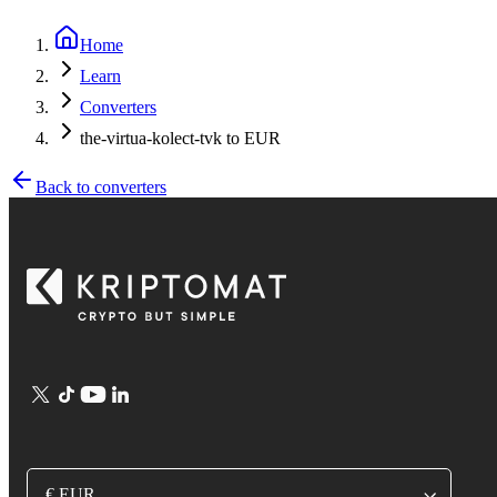
Home
Learn
Converters
the-virtua-kolect-tvk to EUR
Back to converters
€ EUR