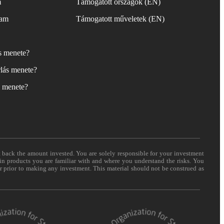
m
Támogatott országok (EN)
yam
Támogatott műveletek (EN)
ás menete?
lás menete?
s menete?
t back the amount invested. You are solely responsible for your investment
 in products you are familiar with and where you understand the risks. You
er prior to making any investment. This material should not be construed as