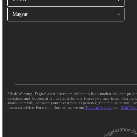
Magyar
*Risk Warning: Digital asset prices are subject to high market risk and pric
decisions and Kriptomat is not liable for any losses you may incur. Past per
should carefully consider your investment experience, financial situation, in
financial advice. For more information, see our
Terms of Service
and
Risk War