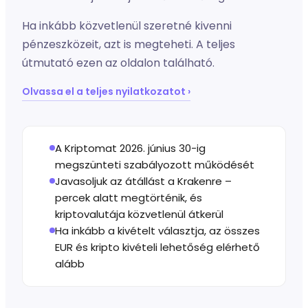
Ha inkább közvetlenül szeretné kivenni
pénzeszközeit, azt is megteheti. A teljes
útmutató ezen az oldalon található.
Olvassa el a teljes nyilatkozatot ›
A Kriptomat 2026. június 30-ig
megszünteti szabályozott működését
Javasoljuk az átállást a Krakenre –
percek alatt megtörténik, és
kriptovalutája közvetlenül átkerül
Ha inkább a kivételt választja, az összes
EUR és kripto kivételi lehetőség elérhető
alább