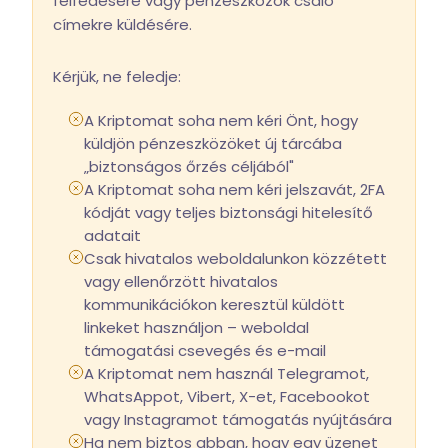
felfedésére vagy pénzeszközök csaló
címekre küldésére.
Kérjük, ne feledje:
A Kriptomat soha nem kéri Önt, hogy
küldjön pénzeszközöket új tárcába
„biztonságos őrzés céljából"
A Kriptomat soha nem kéri jelszavát, 2FA
kódját vagy teljes biztonsági hitelesítő
adatait
Csak hivatalos weboldalunkon közzétett
vagy ellenőrzött hivatalos
kommunikációkon keresztül küldött
linkeket használjon – weboldal
támogatási csevegés és e-mail
A Kriptomat nem használ Telegramot,
WhatsAppot, Vibert, X-et, Facebookot
vagy Instagramot támogatás nyújtására
Ha nem biztos abban, hogy egy üzenet