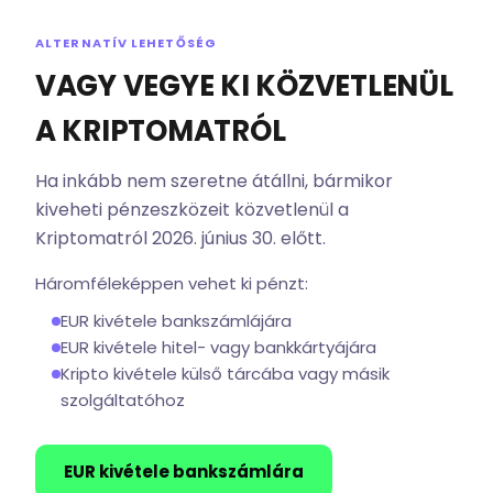
ALTERNATÍV LEHETŐSÉG
VAGY VEGYE KI KÖZVETLENÜL
A KRIPTOMATRÓL
Ha inkább nem szeretne átállni, bármikor
kiveheti pénzeszközeit közvetlenül a
Kriptomatról 2026. június 30. előtt.
Háromféleképpen vehet ki pénzt:
EUR kivétele bankszámlájára
EUR kivétele hitel- vagy bankkártyájára
Kripto kivétele külső tárcába vagy másik
szolgáltatóhoz
EUR kivétele bankszámlára