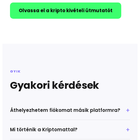
Olvassa el a kripto kivételi útmutatót
GYIK
Gyakori kérdések
Áthelyezhetem fiókomat másik platformra?
Mi történik a Kriptomattal?