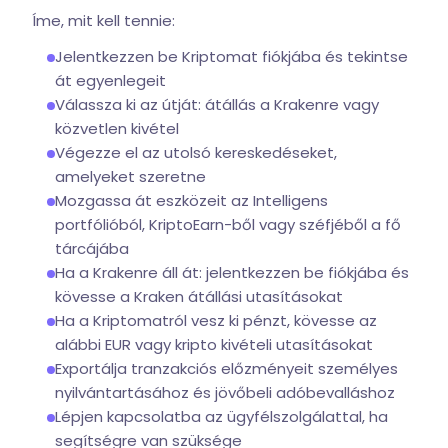
Íme, mit kell tennie:
Jelentkezzen be Kriptomat fiókjába és tekintse
át egyenlegeit
Válassza ki az útját: átállás a Krakenre vagy
közvetlen kivétel
Végezze el az utolsó kereskedéseket,
amelyeket szeretne
Mozgassa át eszközeit az Intelligens
portfólióból, KriptoEarn-ből vagy széfjéből a fő
tárcájába
Ha a Krakenre áll át: jelentkezzen be fiókjába és
kövesse a Kraken átállási utasításokat
Ha a Kriptomatról vesz ki pénzt, kövesse az
alábbi EUR vagy kripto kivételi utasításokat
Exportálja tranzakciós előzményeit személyes
nyilvántartásához és jövőbeli adóbevalláshoz
Lépjen kapcsolatba az ügyfélszolgálattal, ha
segítségre van szüksége