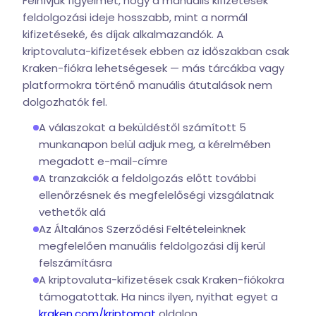
Felhívjuk figyelmét, hogy a manuális kifizetések
feldolgozási ideje hosszabb, mint a normál
kifizetéseké, és díjak alkalmazandók. A
kriptovaluta-kifizetések ebben az időszakban csak
Kraken-fiókra lehetségesek — más tárcákba vagy
platformokra történő manuális átutalások nem
dolgozhatók fel.
A válaszokat a beküldéstől számított 5
munkanapon belül adjuk meg, a kérelmében
megadott e-mail-címre
A tranzakciók a feldolgozás előtt további
ellenőrzésnek és megfelelőségi vizsgálatnak
vethetők alá
Az Általános Szerződési Feltételeinknek
megfelelően manuális feldolgozási díj kerül
felszámításra
A kriptovaluta-kifizetések csak Kraken-fiókokra
támogatottak. Ha nincs ilyen, nyithat egyet a
kraken.com/kriptomat
oldalon