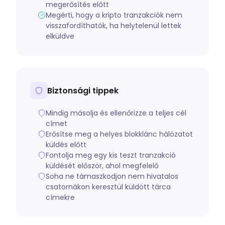
megerősítés előtt
Megérti, hogy a kripto tranzakciók nem
visszafordíthatók, ha helytelenül lettek
elküldve
Biztonsági tippek
Mindig másolja és ellenőrizze a teljes cél
címet
Erősítse meg a helyes blokklánc hálózatot
küldés előtt
Fontolja meg egy kis teszt tranzakció
küldését először, ahol megfelelő
Soha ne támaszkodjon nem hivatalos
csatornákon keresztül küldött tárca
címekre