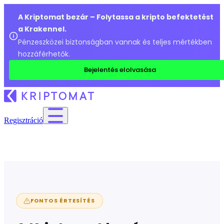
A Kriptomat bezár – Folytassa a kripto befektetést
a Krakennel.
Pénzeszközei biztonságban vannak és teljes mértékben
hozzáférhetők.
Bejelentés elolvasása
Regisztráció
FONTOS ÉRTESÍTÉS