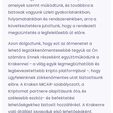
amelyek szerint működtünk, és továbbra is
biztosak vagyunk üzleti gyakorlatainkban,
folyamatainkban és rendszereinkben, arra a
következtetésre jutottunk, hogy a rendezett
megszüntetés a legfelelősebb út előre.
Azon dolgoztunk, hogy ezt az átmenetet a
lehető legzökkenőmentesebbé tegyük az Ön
számára. Ennek részeként együttműködünk a
Krakennel – a világ egyik legmegbízhatóbb és
legbevezetettebb kripto platformjával –, hogy
ügyfeleinknek zökkenőmentes utat biztosítsunk
előre. A Kraken MiCAR-szabályozott, a
Kriptomat partnere alapításunk óta, és
szélesebb eszköz- és befektetési
lehetőségekhez biztosít hozzáférést. A Krakenre
való átállást javasoljuk első lehetőségként.