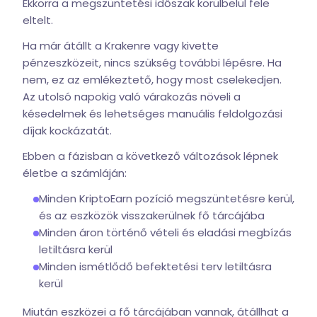
Ekkorra a megszüntetési időszak körülbelül fele
eltelt.
Ha már átállt a Krakenre vagy kivette
pénzeszközeit, nincs szükség további lépésre. Ha
nem, ez az emlékeztető, hogy most cselekedjen.
Az utolsó napokig való várakozás növeli a
késedelmek és lehetséges manuális feldolgozási
díjak kockázatát.
Ebben a fázisban a következő változások lépnek
életbe a számláján:
Minden KriptoEarn pozíció megszüntetésre kerül,
és az eszközök visszakerülnek fő tárcájába
Minden áron történő vételi és eladási megbízás
letiltásra kerül
Minden ismétlődő befektetési terv letiltásra
kerül
Miután eszközei a fő tárcájában vannak, átállhat a