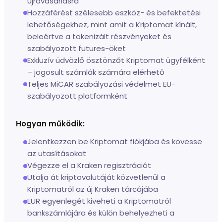
újravásárlásra
Hozzáférést szélesebb eszköz- és befektetési
lehetőségekhez, mint amit a Kriptomat kínált,
beleértve a tokenizált részvényeket és
szabályozott futures-öket
Exkluzív üdvözlő ösztönzőt Kriptomat ügyfélként
– jogosult számlák számára elérhető
Teljes MiCAR szabályozási védelmet EU-
szabályozott platformként
Hogyan működik:
Jelentkezzen be Kriptomat fiókjába és kövesse
az utasításokat
Végezze el a Kraken regisztrációt
Utalja át kriptovalutáját közvetlenül a
Kriptomatról az új Kraken tárcájába
EUR egyenlegét kiveheti a Kriptomatról
bankszámlájára és külön behelyezheti a