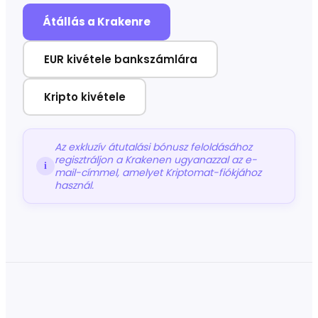
Átállás a Krakenre
EUR kivétele bankszámlára
Kripto kivétele
Az exkluzív átutalási bónusz feloldásához
regisztráljon a Krakenen ugyanazzal az e-
i
mail-címmel, amelyet Kriptomat-fiókjához
használ.