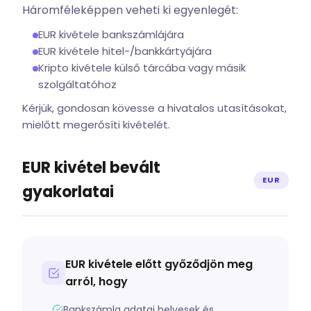
Háromféleképpen veheti ki egyenlegét:
EUR kivétele bankszámlájára
EUR kivétele hitel-/bankkártyájára
Kripto kivétele külső tárcába vagy másik
szolgáltatóhoz
Kérjük, gondosan kövesse a hivatalos utasításokat,
mielőtt megerősíti kivételét.
EUR kivétel bevált
EUR
gyakorlatai
EUR kivétele előtt győződjön meg
arról, hogy
Bankszámla adatai helyesek és