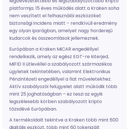
legbevezetettebb és legszabályozottabb kripto
platformja. 15 éves működés alatt a Kraken soha
nem veszített el felhasználói eszközöket
biztonsági incidens miatt – rendkívüli eredmény
egy olyan iparágban, amelyet nagy horderejű
kudarcok és összeomlások jellemeznek.
Európában a Kraken MiCAR engedéllyel
rendelkezik, amely az egész EGT-re kiterjed,
MiFID II útlevéllel a szabályozott származékos
ügyletek tekintetében, valamint Elektronikus
Pénzintézeti engedéllyel a fiat műveletekhez.
Aktív szabályozói felügyelet alatt működik több
mint 25 joghatóságban – ez teszi az egyik
legszélesebb körben szabályozott kripto
tőzsdévé Európában.
A termékoldalt tekintve a Kraken több mint 600
digitális eszközt, több mint 60 tokenizált