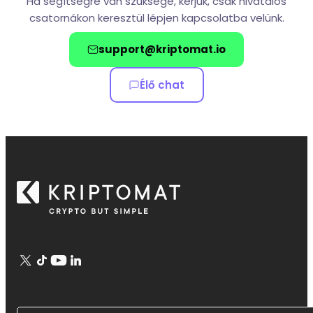
Ha segítségre van szüksége, kérjük, csak hivatalos
csatornákon keresztül lépjen kapcsolatba velünk.
support@kriptomat.io
Élő chat