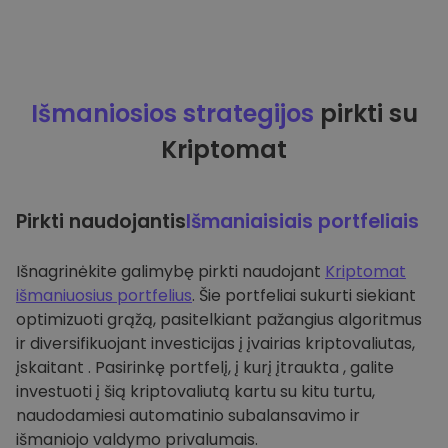
Išmaniosios strategijos
pirkti su
Kriptomat
Pirkti naudojantis
Išmaniaisiais portfeliais
Išnagrinėkite galimybę pirkti naudojant
Kriptomat
išmaniuosius portfelius
. Šie portfeliai sukurti siekiant
optimizuoti grąžą, pasitelkiant pažangius algoritmus
ir diversifikuojant investicijas į įvairias kriptovaliutas,
įskaitant . Pasirinkę portfelį, į kurį įtraukta , galite
investuoti į šią kriptovaliutą kartu su kitu turtu,
naudodamiesi automatinio subalansavimo ir
išmaniojo valdymo privalumais.