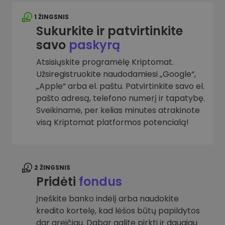
1 ŽINGSNIS
Sukurkite ir patvirtinkite
savo
paskyrą
Atsisiųskite programėlę Kriptomat.
Užsiregistruokite naudodamiesi „Google“,
„Apple“ arba el. paštu. Patvirtinkite savo el.
pašto adresą, telefono numerį ir tapatybę.
Sveikiname, per kelias minutes atrakinote
visą Kriptomat platformos potencialą!
2 ŽINGSNIS
Pridėti
fondus
Įneškite banko indėlį arba naudokite
kredito kortelę, kad lėšos būtų papildytos
dar greičiau. Dabar galite pirkti ir daugiau