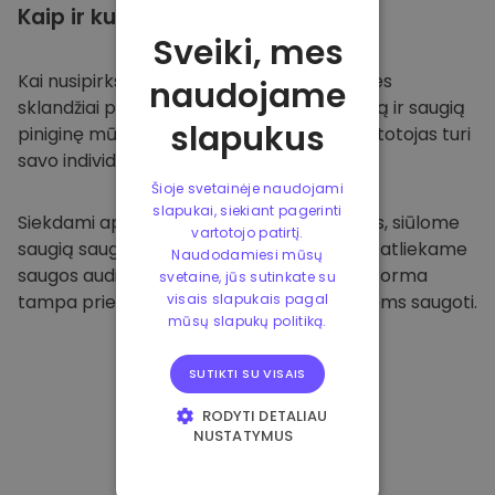
Kaip ir kur
saugoti
Sveiki, mes
Kai nusipirksite
Kriptomat platformoje
, mes
naudojame
sklandžiai pervesime valiutą į jūsų specialią ir saugią
slapukus
piniginę mūsų platformoje. Kiekvienas vartotojas turi
savo individualią piniginę.
Šioje svetainėje naudojami
slapukai, siekiant pagerinti
Siekdami apsaugoti savo klientus ir jų lėšas, siūlome
vartotojo patirtį.
saugią saugyklą neprisijungus ir reguliariai atliekame
Naudodamiesi mūsų
saugos auditus. Dėl šio požiūrio mūsų platforma
svetaine, jūs sutinkate su
tampa prieglobsčiu ir kitoms kriptovaliutoms saugoti.
visais slapukais pagal
mūsų slapukų politiką.
SUTIKTI SU VISAIS
RODYTI DETALIAU
NUSTATYMUS
BŪTINIEJI