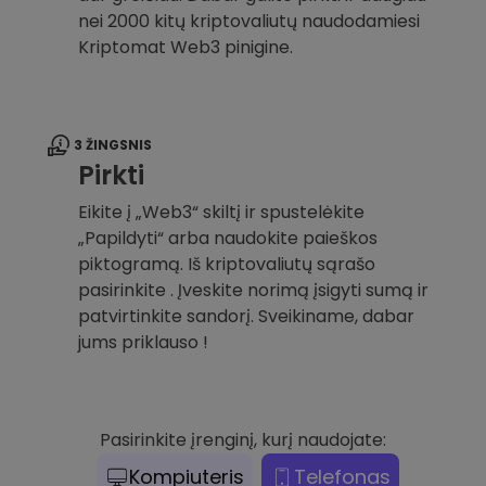
nei 2000 kitų kriptovaliutų naudodamiesi
Kriptomat Web3 pinigine.
3 ŽINGSNIS
Pirkti
Eikite į „Web3“ skiltį ir spustelėkite
„Papildyti“ arba naudokite paieškos
piktogramą. Iš kriptovaliutų sąrašo
pasirinkite . Įveskite norimą įsigyti sumą ir
patvirtinkite sandorį. Sveikiname, dabar
jums priklauso !
Pasirinkite įrenginį, kurį naudojate:
Kompiuteris
Telefonas