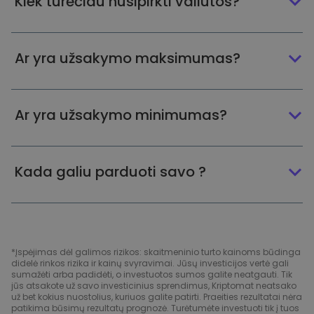
Kiek turėčiau nusipirkti valiutos?
Ar yra užsakymo maksimumas?
Ar yra užsakymo minimumas?
Kada galiu parduoti savo ?
*Įspėjimas dėl galimos rizikos: skaitmeninio turto kainoms būdinga
didelė rinkos rizika ir kainų svyravimai. Jūsų investicijos vertė gali
sumažėti arba padidėti, o investuotos sumos galite neatgauti. Tik
jūs atsakote už savo investicinius sprendimus, Kriptomat neatsako
už bet kokius nuostolius, kuriuos galite patirti. Praeities rezultatai nėra
patikima būsimų rezultatų prognozė. Turėtumėte investuoti tik į tuos