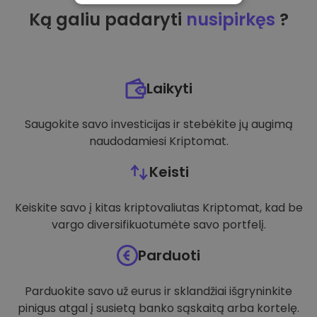
Ką galiu padaryti
nusipirkęs
?
VEIKIMĄ GERINANTYS
TIKSLINIAI
FUNKCINIAI
Laikyti
Saugokite savo investicijas ir stebėkite jų augimą
naudodamiesi Kriptomat.
Keisti
Keiskite savo į kitas kriptovaliutas Kriptomat, kad be
vargo diversifikuotumėte savo portfelį.
Parduoti
Parduokite savo už eurus ir sklandžiai išgryninkite
pinigus atgal į susietą banko sąskaitą arba kortelę.