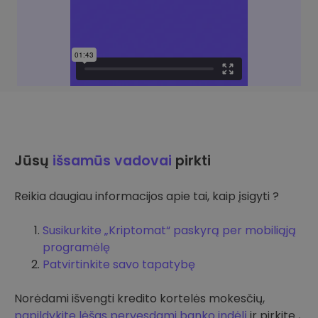
Jūsų
išsamūs vadovai
pirkti
Reikia daugiau informacijos apie tai, kaip įsigyti ?
Susikurkite „Kriptomat“ paskyrą per mobiliąją
programėlę
Patvirtinkite savo tapatybę
Norėdami išvengti kredito kortelės mokesčių,
papildykite lėšas pervesdami banko indėlį
ir pirkite ,