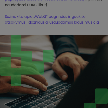
naudodami EURO likutį.
Sužinokite apie „Web3“ pagrindus ir gaukite
atsakymus į dažniausiai užduodamus klausimus čia
.