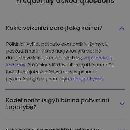
Frequently asked questions
Kokie veiksniai daro įtaką kainai?
Politiniai įvykiai, pasaulio ekonomika, įžymybių
paskatinimai ir rinkos naujienos yra vieni iš
daugelio veiksnių, kurie daro įtaką
kriptovaliutų
kainoms
. Profesionalūs investuotojai ir sumanūs
investuotojai stebi šiuos realaus pasaulio
įvykius, kad galėtų numatyti
kainų pokyčius
.
Kodėl norint įsigyti būtina patvirtinti
tapatybę?