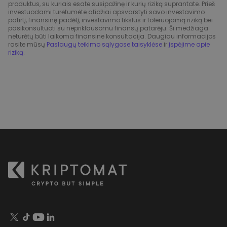
produktus, su kuriais esate susipažinę ir kurių riziką suprantate. Prieš
investuodami turėtumėte atidžiai apsvarstyti savo investavimo
patirtį, finansinę padėtį, investavimo tikslus ir toleruojamą riziką bei
pasikonsultuoti su nepriklausomu finansų patarėju. Ši medžiaga
neturėtų būti laikoma finansine konsultacija. Daugiau informacijos
rasite mūsų
Paslaugų teikimo sąlygose taisyklėse
ir
Įspėjime apie
riziką
.