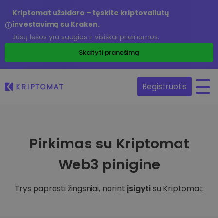
Kriptomat užsidaro – tęskite kriptovaliutų
investavimą su Kraken.
Jūsų lėšos yra saugios ir visiškai prieinamos.
Skaityti pranešimą
Registruotis
Pirkimas su Kriptomat
Web3 pinigine
Trys paprasti žingsniai, norint
įsigyti
su Kriptomat: