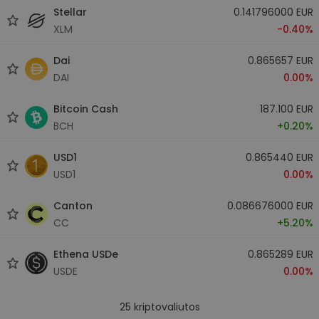
Stellar
0.141796000 EUR
XLM
-0.40%
Dai
0.865657 EUR
DAI
0.00%
Bitcoin Cash
187.100 EUR
BCH
+0.20%
USD1
0.865440 EUR
USD1
0.00%
Canton
0.086676000 EUR
CC
+5.20%
Ethena USDe
0.865289 EUR
USDE
0.00%
25
kriptovaliutos