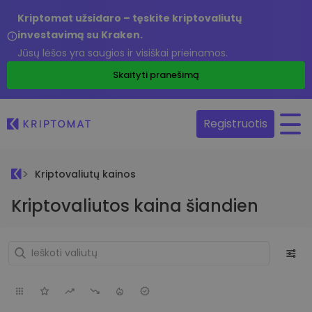
Kriptomat užsidaro – tęskite kriptovaliutų
investavimą su Kraken.
Jūsų lėšos yra saugios ir visiškai prieinamos.
Skaityti pranešimą
Registruotis
Kriptovaliutų kainos
Kriptovaliutos kaina šiandien