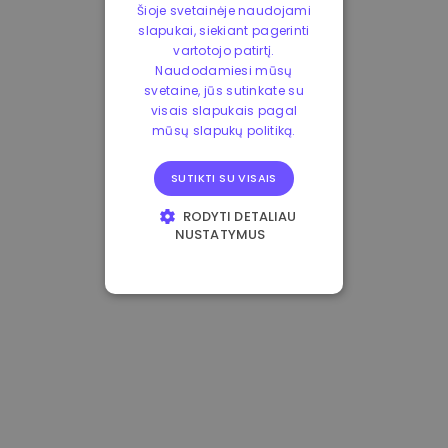
Šioje svetainėje naudojami
slapukai, siekiant pagerinti
vartotojo patirtį.
Naudodamiesi mūsų
svetaine, jūs sutinkate su
visais slapukais pagal
mūsų slapukų politiką.
SUTIKTI SU VISAIS
RODYTI DETALIAU
NUSTATYMUS
BŪTINIEJI
VEIKIMĄ GERINANTYS
TIKSLINIAI
FUNKCINIAI