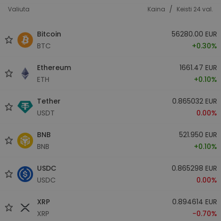
/
Valiuta
Kaina
Keisti 24 val.
Bitcoin
56280.00 EUR
BTC
+0.30%
Ethereum
1661.47 EUR
ETH
+0.10%
Tether
0.865032 EUR
USDT
0.00%
BNB
521.950 EUR
BNB
+0.10%
USDC
0.865298 EUR
USDC
0.00%
XRP
0.894614 EUR
XRP
-0.70%