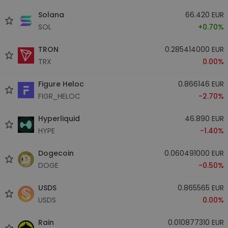
Solana
66.420 EUR
SOL
+0.70%
TRON
0.285414000 EUR
TRX
0.00%
Figure Heloc
0.866146 EUR
FIGR_HELOC
-2.70%
Hyperliquid
46.890 EUR
HYPE
-1.40%
Dogecoin
0.060491000 EUR
DOGE
-0.50%
USDS
0.865565 EUR
USDS
0.00%
Rain
0.010877310 EUR