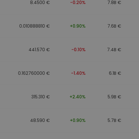
8.4500 €
-0.20%
7.8B €
0.010888810 €
+0.90%
7.6B €
441.570 €
-0.10%
7.4B €
0.162760000 €
-1.40%
6.1B €
315.310 €
+2.40%
5.9B €
48.590 €
+0.90%
5.7B €