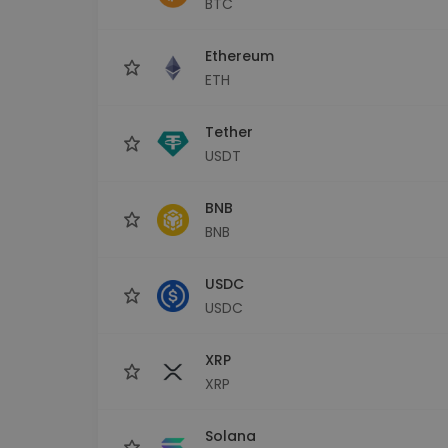
BTC
Investicijų tyrinėtojas
Rask savo kripto strategiją
Ethereum
ETH
Tether
USDT
BNB
BNB
USDC
USDC
XRP
XRP
Solana