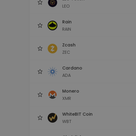
LEO
Rain
RAIN
Zcash
ZEC
Cardano
ADA
Monero
XMR
WhiteBIT Coin
WBT