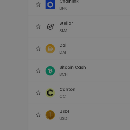
Chainlink
LINK
Stellar
XLM
Dai
DAI
Bitcoin Cash
BCH
Canton
CC
USD1
USD1