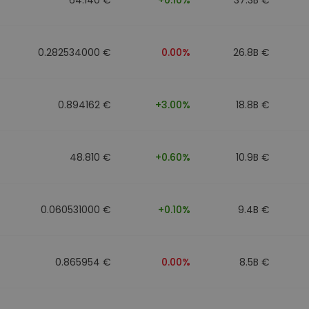
0.282534000 €
0.00%
26.8B €
0.894162 €
+3.00%
18.8B €
48.810 €
+0.60%
10.9B €
0.060531000 €
+0.10%
9.4B €
0.865954 €
0.00%
8.5B €