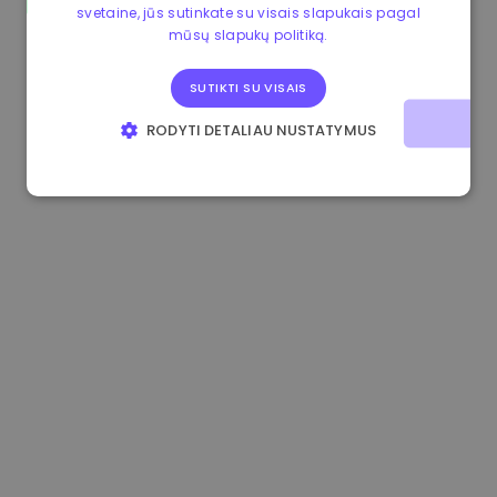
svetaine, jūs sutinkate su visais slapukais pagal
0.865660 €
0.00%
3.4B €
mūsų slapukų politiką.
SUTIKTI SU VISAIS
RODYTI DETALIAU NUSTATYMUS
BŪTINIEJI
VEIKIMĄ GERINANTYS
TIKSLINIAI
FUNKCINIAI