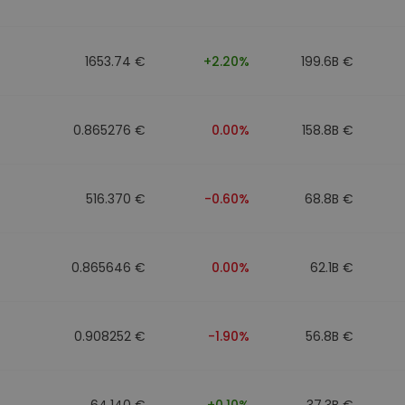
1653.74 €
+2.20%
199.6B €
0.865276 €
0.00%
158.8B €
516.370 €
-0.60%
68.8B €
0.865646 €
0.00%
62.1B €
0.908252 €
-1.90%
56.8B €
64.140 €
+0.10%
37.3B €