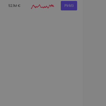
Pirkti
52.1M €