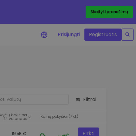
Skaityti pranešimą
Prisijungti
Registruotis
ai apie kainas
 žetonų kainų
mai realiuoju laiku
e išteklius
e investavimo galimybes
Filtrai
o analizė
 įžvalgos, užtikrinančios
kyčių kiekis per
rezultatą
Kainų pokyčiai (7 d.)
24 valandas
Pirkti
19.5B €