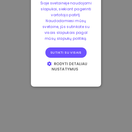
Šioje svetainėje naudojami
slapukai, siekiant pagerinti
vartotojo patirtį.
Naudodamiesi mūsų
svetaine, jūs sutinkate su
visais slapukais pagal
mūsų slapukų politiką.
SUTIKTI SU VISAIS
RODYTI DETALIAU
NUSTATYMUS
BŪTINIEJI
VEIKIMĄ GERINANTYS
TIKSLINIAI
FUNKCINIAI