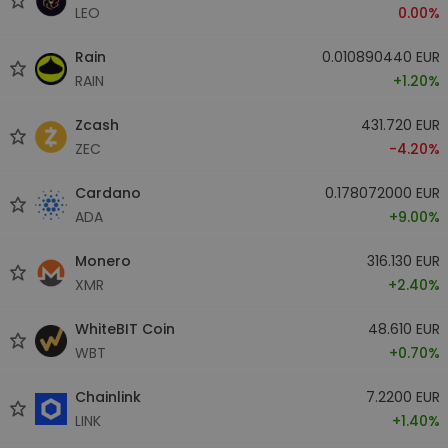
LEO
0.00%
Rain
0.010890440 EUR
RAIN
+1.20%
Zcash
431.720 EUR
ZEC
-4.20%
Cardano
0.178072000 EUR
ADA
+9.00%
Monero
316.130 EUR
XMR
+2.40%
WhiteBIT Coin
48.610 EUR
WBT
+0.70%
Chainlink
7.2200 EUR
LINK
+1.40%