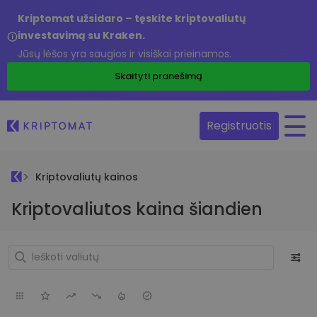
Kriptomat užsidaro – tęskite kriptovaliutų
investavimą su Kraken.
Jūsų lėšos yra saugios ir visiškai prieinamos.
Skaityti pranešimą
Registruotis
Kriptovaliutų kainos
Kriptovaliutos kaina šiandien