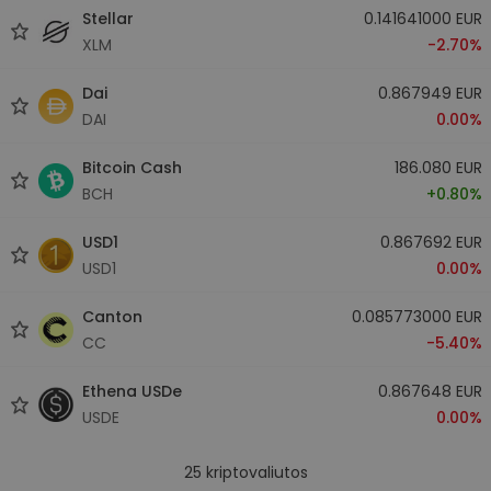
Stellar
0.141641000 EUR
XLM
-2.70%
Dai
0.867949 EUR
DAI
0.00%
Bitcoin Cash
186.080 EUR
BCH
+0.80%
USD1
0.867692 EUR
USD1
0.00%
Canton
0.085773000 EUR
CC
-5.40%
Ethena USDe
0.867648 EUR
USDE
0.00%
25
kriptovaliutos