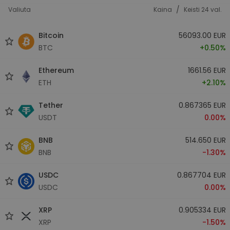
/
Valiuta
Kaina
Keisti 24 val.
Bitcoin
56093.00 EUR
BTC
+0.50%
Ethereum
1661.56 EUR
ETH
+2.10%
Tether
0.867365 EUR
USDT
0.00%
BNB
514.650 EUR
BNB
-1.30%
USDC
0.867704 EUR
USDC
0.00%
XRP
0.905334 EUR
XRP
-1.50%