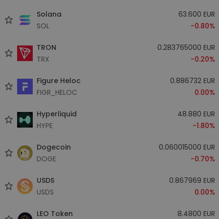
Solana
63.600 EUR
SOL
-0.80%
TRON
0.283765000 EUR
TRX
-0.20%
Figure Heloc
0.886732 EUR
FIGR_HELOC
0.00%
Hyperliquid
48.880 EUR
HYPE
-1.80%
Dogecoin
0.060015000 EUR
DOGE
-0.70%
USDS
0.867969 EUR
USDS
0.00%
LEO Token
8.4800 EUR