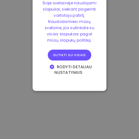
Šioje svetainėje naudojami
slapukai, siekiant pagerinti
vartotojo patirtį.
Naudodamiesi mūsų
svetaine, jūs sutinkate su
visais slapukais pagal
mūsų slapukų politiką.
SUTIKTI SU VISAIS
RODYTI DETALIAU
NUSTATYMUS
BŪTINIEJI
VEIKIMĄ GERINANTYS
TIKSLINIAI
FUNKCINIAI