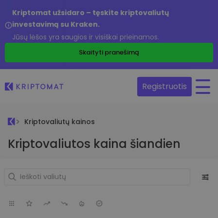
Kriptomat užsidaro – tęskite kriptovaliutų
investavimą su Kraken.
Jūsų lėšos yra saugios ir visiškai prieinamos.
Skaityti pranešimą
Registruotis
Kriptovaliutų kainos
Kriptovaliutos kaina šiandien