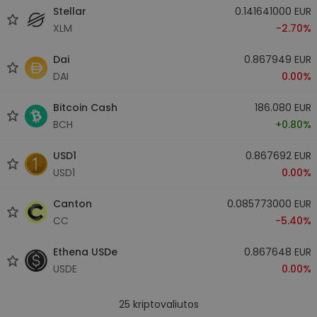
Stellar
0.141641000 EUR
XLM
-2.70%
Dai
0.867949 EUR
DAI
0.00%
Bitcoin Cash
186.080 EUR
BCH
+0.80%
USD1
0.867692 EUR
USD1
0.00%
Canton
0.085773000 EUR
CC
-5.40%
Ethena USDe
0.867648 EUR
USDE
0.00%
25
kriptovaliutos