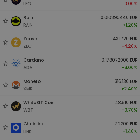
LEO
0.00%
Rain
0.010890440 EUR
RAIN
+1.20%
Zcash
431.720 EUR
ZEC
-4.20%
Cardano
0.178072000 EUR
ADA
+9.00%
Monero
316.130 EUR
XMR
+2.40%
WhiteBIT Coin
48.610 EUR
WBT
+0.70%
Chainlink
7.2200 EUR
LINK
+1.40%