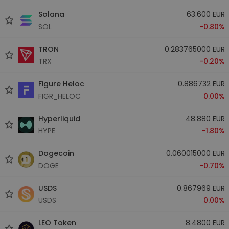
Solana
63.600 EUR
SOL
-0.80%
TRON
0.283765000 EUR
TRX
-0.20%
Figure Heloc
0.886732 EUR
FIGR_HELOC
0.00%
Hyperliquid
48.880 EUR
HYPE
-1.80%
Dogecoin
0.060015000 EUR
DOGE
-0.70%
USDS
0.867969 EUR
USDS
0.00%
LEO Token
8.4800 EUR