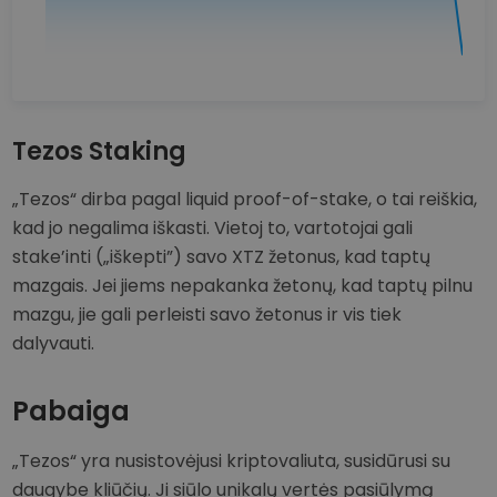
Tezos Staking
„Tezos“ dirba pagal liquid proof-of-stake, o tai reiškia,
kad jo negalima iškasti. Vietoj to, vartotojai gali
stake’inti („iškepti”) savo XTZ žetonus, kad taptų
mazgais. Jei jiems nepakanka žetonų, kad taptų pilnu
mazgu, jie gali perleisti savo žetonus ir vis tiek
dalyvauti.
Pabaiga
„Tezos“ yra nusistovėjusi kriptovaliuta, susidūrusi su
daugybe kliūčių. Ji siūlo unikalų vertės pasiūlymą