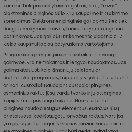
kūrimui. Tiek paskirstytasis registras, tiek „Trezor“
elektroninės piniginės siūlo XTZ saugojimo ir stakin’imo
sprendimus. Elektroninės piniginės gali apimti šiek tiek
daugiau mokymosi kreivės, tačiau tai yra brangesnis
pasirinkimas. Jos gali būti tinkamesnės didesnio XTZ
kiekio kaupimui labiau patyrusiems vartotojams.
Programinės įrangos piniginės suteikia dar vieną
galimybę, yra nemokamos ir lengvai naudojamos. Jas
galima atsisiųsti kaip išmaniųjų telefonų ar
darbalaukio programas, taip pat jos gali būti custodial
ar non-custodial. Naudojant custodial pinigines,
asmeninius raktus jūsų vardu tvarko ir jų atsargines
kopijas kuria paslaugų teikėjas. Non-custodial
piniginės naudoja saugius elementus, esančius jūsų
prietaisuose, kad išsaugotų privačius raktus. Nors jos
yra patogūs, tačiau jos laikomos mažiau saugiomis nei
elektroninės piniginės ir gali būti geriau pritaikytos