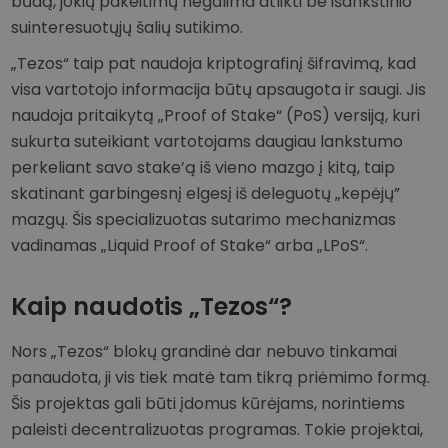
būdą, jokių pakeitimų negalima atlikti be išankstinio
suinteresuotųjų šalių sutikimo.
„Tezos“ taip pat naudoja kriptografinį šifravimą, kad
visa vartotojo informacija būtų apsaugota ir saugi. Jis
naudoja pritaikytą „Proof of Stake“ (PoS) versiją, kuri
sukurta suteikiant vartotojams daugiau lankstumo
perkeliant savo stake’ą iš vieno mazgo į kitą, taip
skatinant garbingesnį elgesį iš deleguotų „kepėjų”
mazgų. Šis specializuotas sutarimo mechanizmas
vadinamas „Liquid Proof of Stake“ arba „LPoS“.
Kaip naudotis „Tezos“?
Nors „Tezos“ blokų grandinė dar nebuvo tinkamai
panaudota, ji vis tiek matė tam tikrą priėmimo formą.
Šis projektas gali būti įdomus kūrėjams, norintiems
paleisti decentralizuotas programas. Tokie projektai,