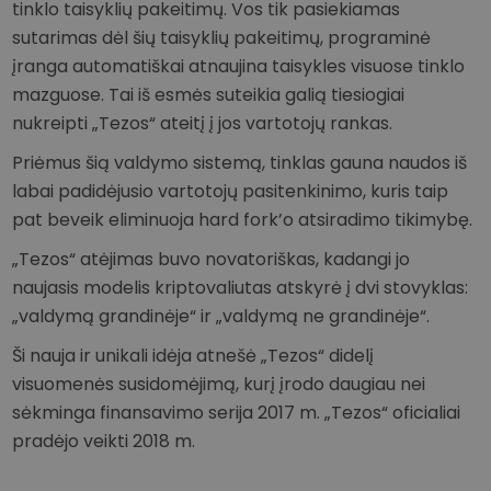
tinklo taisyklių pakeitimų. Vos tik pasiekiamas
sutarimas dėl šių taisyklių pakeitimų, programinė
įranga automatiškai atnaujina taisykles visuose tinklo
mazguose. Tai iš esmės suteikia galią tiesiogiai
nukreipti „Tezos“ ateitį į jos vartotojų rankas.
Priėmus šią valdymo sistemą, tinklas gauna naudos iš
labai padidėjusio vartotojų pasitenkinimo, kuris taip
pat beveik eliminuoja hard fork’o atsiradimo tikimybę.
„Tezos“ atėjimas buvo novatoriškas, kadangi jo
naujasis modelis kriptovaliutas atskyrė į dvi stovyklas:
„valdymą grandinėje“ ir „valdymą ne grandinėje“.
Ši nauja ir unikali idėja atnešė „Tezos“ didelį
visuomenės susidomėjimą, kurį įrodo daugiau nei
sėkminga finansavimo serija 2017 m. „Tezos“ oficialiai
pradėjo veikti 2018 m.