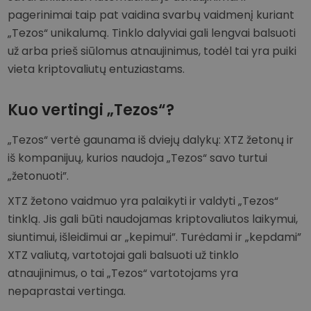
pagerinimai taip pat vaidina svarbų vaidmenį kuriant
„Tezos“ unikalumą. Tinklo dalyviai gali lengvai balsuoti
už arba prieš siūlomus atnaujinimus, todėl tai yra puiki
vieta kriptovaliutų entuziastams.
Kuo vertingi „Tezos“?
„Tezos“ vertė gaunama iš dviejų dalykų: XTZ žetonų ir
iš kompanijuų, kurios naudoja „Tezos“ savo turtui
„žetonuoti”.
XTZ žetono vaidmuo yra palaikyti ir valdyti „Tezos“
tinklą. Jis gali būti naudojamas kriptovaliutos laikymui,
siuntimui, išleidimui ar „kepimui”. Turėdami ir „kepdami”
XTZ valiutą, vartotojai gali balsuoti už tinklo
atnaujinimus, o tai „Tezos“ vartotojams yra
nepaprastai vertinga.