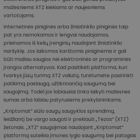
mažesniems XTZ kiekiams ar naujesniems
vartotojams.
Internetinės piniginės arba žiniatinklio piniginės taip
pat yra nemokamos ir lengvai naudojamos,
prieinamos iš kelių įrenginių naudojant žiniatinklio
naršyklę. Jos laikomos karštomis piniginėmis ir gali
būti mažiau saugios nei elektroninės ar programinės
įrangos alternatyvos. Kad pasitikėti platforma, kuri
tvarkys jūsų turimą XTZ valiutą, turėtumėte pasirinkti
patikimą paslaugą, užtikrinančią saugumą bei
saugojimą. Todėl jos labiausiai tinka laikyti mažesnes
sumas arba labiau patyrusiems prekybininkams.
„Kriptomat“ siūlo saugų saugyklos sprendimą,
leidžiantį be vargo saugoti ir prekiauti „Tezos“ (XTZ)
žetonais. „XTZ“ saugojimas naudojant „Kriptomat“
platformą suteikia įmonės lygio saugumą bei patogias