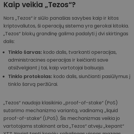
Kaip veikia „Tezos“?
Nors „Tezos“ ir siūlo panašias savybes kaip ir kitos
kriptovaliutos, ši operacijų sistema yra gerokai kitokia.
„Tezos“ blokų grandinę galima padalyti į dvi skirtingas
dalis:
Tinklo šarvas:
kodo dalis, tvarkanti operacijas,
administracines operacijas ir keičianti save
atsižvelgiant į tai, kaip vartotojai balsuoja.
Tinklo protokolas:
kodo dalis, siunčianti pasiūlymus į
tinklo šarvą peržiūrai.
„Tezos“ naudoja klasikinio „proof-of-stake“ (PoS)
sutarimo mechanizmo variantą, vadinamą „liquid
proof-of-stake“ (LPoS). Šis mechanizmas veikia jo
vartotojams stakinant arba „Tezos“ atveju „kepant“
XTZ. Norint tapti kepėju, reikalingas vienas mazgas