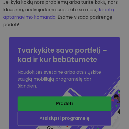
Jei kyla kokių nors problemų arba turite kokių nors
klausimų, nedvejodami susisiekite su mūsų
klientų
aptarnavimo komanda
. Esame visada pasirengę
padėti!
Tvarkykite savo portfelį –
kad ir kur bebūtumėte
Naudokitės svetaine arba atsisiųskite
saugią mobiliąją programėlę dar
šiandien.
Pradėti
Atsisiųsti programėlę