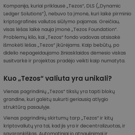
Kompanija, kuriai priklausė „Tezos“, DLS („Dynamic
Ledger Solutions“), nebuvo ta įmonė, kuri laikė pirminio
kriptografinės valiutos siūlymo pajamas. Greičiau,
visas lėšas laikė nauja įmonė „Tezos Foundation“.
Problemų kilo, kai „Tezos“ fondo vadovas atsisakė
išmokėti lėšas „Tezos“ įkūrėjams. Kaip bebūtų, po
didelio nepageidaujamo žiniasklaidos dėmesio viskas
susitvarkė ir projektas pradėjo veikti kaip numatyta.
Kuo „Tezos“ valiuta yra unikali?
Vienas pagrindinių „Tezos“ tikslų yra tapti blokų
grandine, kuri galėtų sukurti geriausią atlygio
struktūrą pasaulyje.
Vienas pagrindinių skirtumų tarp „Tezos“ ir kitų
kriptovaliutų yra tai, kad jis yra ir decentralizuotas, ir
savarankiškas. Automatiniai jo atnaujinimai ir