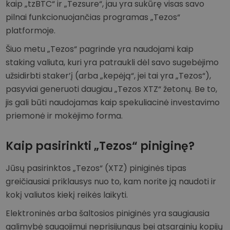
kaip „tzBTC“ ir „Tezsure“, jau yra sukūrę visas savo
pilnai funkcionuojančias programas „Tezos“
platformoje.
Šiuo metu „Tezos“ pagrinde yra naudojami kaip
staking valiuta, kuri yra patraukli dėl savo sugebėjimo
užsidirbti staker’į (arba „kepėją“, jei tai yra „Tezos“),
pasyviai generuoti daugiau „Tezos XTZ“ žetonų. Be to,
jis gali būti naudojamas kaip spekuliacinė investavimo
priemonė ir mokėjimo forma.
Kaip pasirinkti „Tezos“ piniginę?
Jūsų pasirinktos „Tezos“ (XTZ) piniginės tipas
greičiausiai priklausys nuo to, kam norite ją naudoti ir
kokį valiutos kiekį reikės laikyti.
Elektroninės arba šaltosios piniginės yra saugiausia
galimybė saugojimui neprisijungus bei atsarginių kopijų