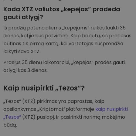
Kada XTZ valiutos „kepėjas” pradeda
gauti atlygį?
Iš pradžių potencialiems „kepėjams” reikės laukti 35
dienas, kol jie bus patvirtinti. Kaip bebūtų, šis procesas
būtinas tik pirmą kartą, kai vartotojas nusprendžia
laikyti savo XTZ.
Praėjus 35 dienų laikotarpiui, „kepėjas” pradės gauti
atlygį kas 3 dienas.
Kaip nusipirkti „Tezos“?
„Tezos“ (XTZ) pirkimas yra paprastas, kaip
apsilankymas „Kriptomat“platformoje
kaip nusipirkti
„Tezos“
(XTZ) puslapį, ir pasirinkti norimą mokėjimo
būdą.