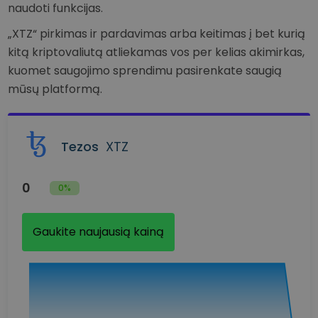
naudoti funkcijas.
„XTZ“ pirkimas ir pardavimas arba keitimas į bet kurią
kitą kriptovaliutą atliekamas vos per kelias akimirkas,
kuomet saugojimo sprendimu pasirenkate saugią
mūsų platformą.
Tezos
XTZ
0
0%
Gaukite naujausią kainą