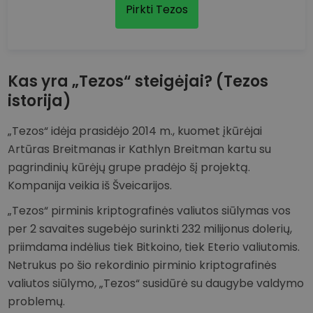
Pirkti Tezos
Kas yra „Tezos“ steigėjai? (Tezos
istorija)
„Tezos“ idėja prasidėjo 2014 m., kuomet įkūrėjai
Artūras Breitmanas ir Kathlyn Breitman kartu su
pagrindinių kūrėjų grupe pradėjo šį projektą.
Kompanija veikia iš Šveicarijos.
„Tezos“ pirminis kriptografinės valiutos siūlymas vos
per 2 savaites sugebėjo surinkti 232 milijonus dolerių,
priimdama indėlius tiek Bitkoino, tiek Eterio valiutomis.
Netrukus po šio rekordinio pirminio kriptografinės
valiutos siūlymo, „Tezos“ susidūrė su daugybe valdymo
problemų.