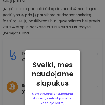
kad jį priimti.
„Kepėjai” taip pat gali būti apdovanoti už naudingus
pasiūlymus, prie jų pateikimo pridedant sąskaitą
faktūrą. Jei jų pasiūlymas bus įgyvendintas bei praeis
visus 4 etapus, sąskaita bus nukalta su nurodyta
„kepėjo” suma.
Tezos
XTZ
Sveiki, mes
naudojame
slapukus
Bitcoin
BTC
Šioje svetainėje naudojami
slapukai, siekiant pagerinti
vartotojo patirtį.