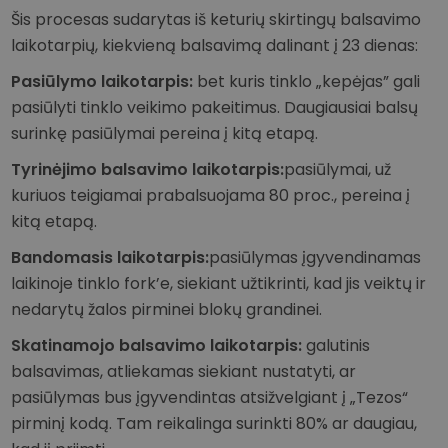
Šis procesas sudarytas iš keturių skirtingų balsavimo
laikotarpių, kiekvieną balsavimą dalinant į 23 dienas:
Pasiūlymo laikotarpis:
bet kuris tinklo „kepėjas” gali
pasiūlyti tinklo veikimo pakeitimus. Daugiausiai balsų
surinkę pasiūlymai pereina į kitą etapą.
Tyrinėjimo balsavimo laikotarpis:
pasiūlymai, už
kuriuos teigiamai prabalsuojama 80 proc., pereina į
kitą etapą.
Bandomasis laikotarpis:
pasiūlymas įgyvendinamas
laikinoje tinklo fork’e, siekiant užtikrinti, kad jis veiktų ir
nedarytų žalos pirminei blokų grandinei.
Skatinamojo balsavimo laikotarpis:
galutinis
balsavimas, atliekamas siekiant nustatyti, ar
pasiūlymas bus įgyvendintas atsižvelgiant į „Tezos“
pirminį kodą. Tam reikalinga surinkti 80% ar daugiau,