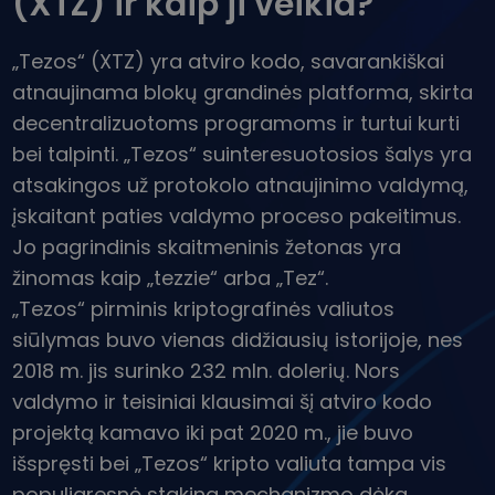
(XTZ) ir kaip ji veikia?
...šiandien jos vertė būtų
Išmanieji portfeliai
Protingas būdas investuoti į kriptovaliutas
„Tezos“ (XTZ) yra atviro kodo, savarankiškai
Kriptomat piniginė
atnaujinama blokų grandinės platforma, skirta
Saugi ir paprasta kriptovaliutų piniginė
decentralizuotoms programoms ir turtui kurti
Investicijų tyrinėtojas
bei talpinti. „Tezos“ suinteresuotosios šalys yra
Rask savo kripto strategiją
atsakingos už protokolo atnaujinimo valdymą,
įskaitant paties valdymo proceso pakeitimus.
KriptoEarn
Uždirbkite atlygį už savo turimas kriptovaliutas
Jo pagrindinis skaitmeninis žetonas yra
žinomas kaip „tezzie“ arba „Tez“.
Saugykla
Išsaugokite kriptovaliutas ateičiai
„Tezos“ pirminis kriptografinės valiutos
siūlymas buvo vienas didžiausių istorijoje, nes
Pasikartojantis pirkimas
2018 m. jis surinko 232 mln. dolerių. Nors
Reguliariai planuojamos investicijos (ang.DCA)
valdymo ir teisiniai klausimai šį atviro kodo
Įspėjimai apie kainas
projektą kamavo iki pat 2020 m., jie buvo
Mėgstamų žetonų kainų atnaujinimai realiuoju laiku
išspręsti bei „Tezos“ kripto valiuta tampa vis
Atraskite išteklius
populiaresnė staking mechanizmo dėka.