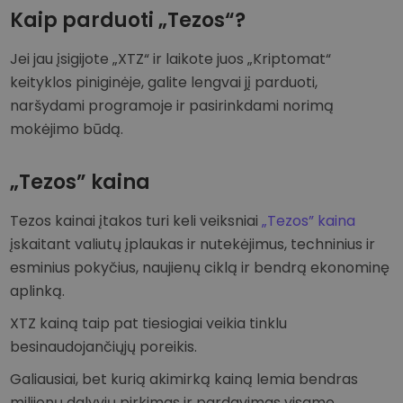
Kaip parduoti „Tezos“?
Jei jau įsigijote „XTZ“ ir laikote juos „Kriptomat“
keityklos piniginėje, galite lengvai jį parduoti,
naršydami programoje ir pasirinkdami norimą
mokėjimo būdą.
„Tezos” kaina
Tezos kainai įtakos turi keli veiksniai
„Tezos” kaina
įskaitant valiutų įplaukas ir nutekėjimus, techninius ir
esminius pokyčius, naujienų ciklą ir bendrą ekonominę
aplinką.
XTZ kainą taip pat tiesiogiai veikia tinklu
besinaudojančiųjų poreikis.
Galiausiai, bet kurią akimirką kainą lemia bendras
milijonų dalyvių pirkimas ir pardavimas visame