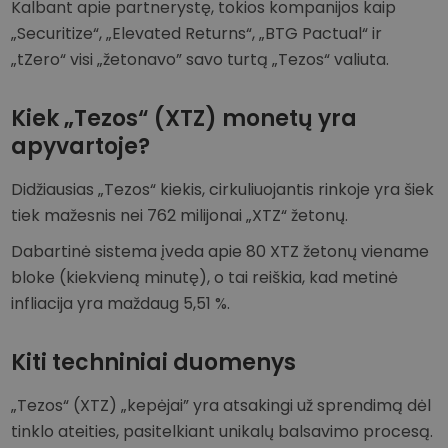
Kalbant apie partnerystę, tokios kompanijos kaip
„Securitize“, „Elevated Returns“, „BTG Pactual“ ir
„tZero“ visi „žetonavo” savo turtą „Tezos“ valiuta.
Kiek „Tezos“ (XTZ) monetų yra
apyvartoje?
Didžiausias „Tezos“ kiekis, cirkuliuojantis rinkoje yra šiek
tiek mažesnis nei 762 milijonai „XTZ“ žetonų.
Dabartinė sistema įveda apie 80 XTZ žetonų viename
bloke (kiekvieną minutę), o tai reiškia, kad metinė
infliacija yra maždaug 5,51 %.
Kiti techniniai duomenys
„Tezos“ (XTZ) „kepėjai” yra atsakingi už sprendimą dėl
tinklo ateities, pasitelkiant unikalų balsavimo procesą.