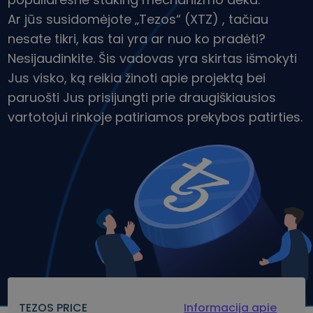
Atraskite investavimo galimybes
Ar jūs susidomėjote „Tezos“ (XTZ) , tačiau
Portfelio analizė
nesate tikri, kas tai yra ar nuo ko pradėti?
Protingos įžvalgos, užtikrinančios optimalų rezultatą
Nesijaudinkite. Šis vadovas yra skirtas išmokyti
Jus visko, ką reikia žinoti apie projektą bei
paruošti Jus prisijungti prie draugiškiausios
vartotojui rinkoje patiriamos prekybos patirties.
TEZOS PRICE
Informacija apie