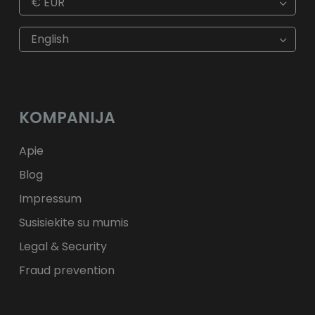
€
EUR
€
EUR
kr
SEK
English
$
USD
fr.
CHF
лв.
BGN
kr
NOK
Kč
CZK
L
RON
KOMPANIJA
ft
HUF
kr.
DKK
zł
PLN
Apie
Blog
Impressum
Susisiekite su mumis
Legal & Security
Fraud prevention