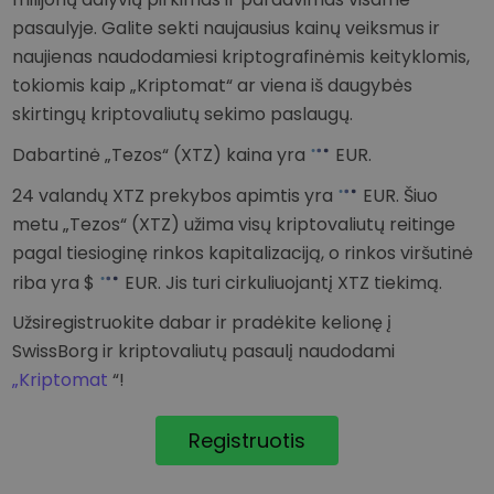
pasaulyje. Galite sekti naujausius kainų veiksmus ir
naujienas naudodamiesi kriptografinėmis keityklomis,
tokiomis kaip „Kriptomat“ ar viena iš daugybės
skirtingų kriptovaliutų sekimo paslaugų.
Dabartinė „Tezos“ (XTZ) kaina yra
EUR
.
24 valandų XTZ prekybos apimtis yra
EUR
. Šiuo
metu „Tezos“ (XTZ) užima visų kriptovaliutų reitinge
pagal tiesioginę rinkos kapitalizaciją, o rinkos viršutinė
riba yra $
EUR
. Jis turi cirkuliuojantį XTZ tiekimą.
Užsiregistruokite dabar ir pradėkite kelionę į
SwissBorg ir kriptovaliutų pasaulį naudodami
„Kriptomat
“!
Registruotis