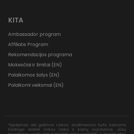
KITA
Ambassador program
Affiliate Program
Rekomendacijos programa
Mokesčiai ir limitai (EN)
Palaikomos šalys (EN)
Palaikomi veiksmai (EN)
*Įspėjimas dėl galimos rizikos: skaitmeninio turto kainoms
būdinga didelė rinkos rizika ir kainų svyravimai. Jūsų
investicijos vertė gali sumažėti arba padidėti, o investuotos