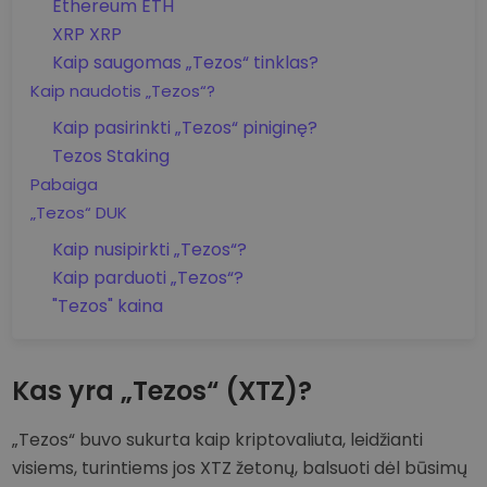
Ethereum ETH
XRP XRP
Kaip saugomas „Tezos“ tinklas?
Kaip naudotis „Tezos“?
Kaip pasirinkti „Tezos“ piniginę?
Tezos Staking
Pabaiga
„Tezos“ DUK
Kaip nusipirkti „Tezos“?
Kaip parduoti „Tezos“?
"Tezos" kaina
Kas yra „Tezos“ (XTZ)?
„Tezos“ buvo sukurta kaip kriptovaliuta, leidžianti
visiems, turintiems jos XTZ žetonų, balsuoti dėl būsimų