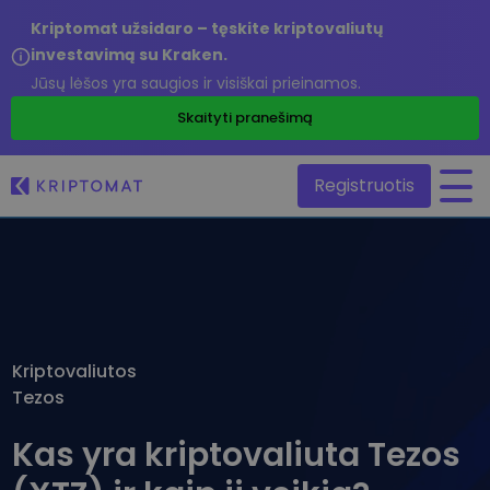
Kriptomat užsidaro – tęskite kriptovaliutų
investavimą su Kraken.
Jūsų lėšos yra saugios ir visiškai prieinamos.
/
Skaityti pranešimą
Registruotis
Visos kainos
Daugiau nei 300 kriptovaliutų
Pelningiausi ir nuostolingiausi
Ieškokite investavimo galimybių
Kriptovaliutos
Pirkti ir parduoti kriptovaliutą
Tezos
Pirkite ir rinkitės iš daugiau nei 300 kriptovaliutų
Kątik pridėta
Naujai įtraukti žetonai Kriptomat platformoje
Keitimasis kriptovaliutomis
Kas yra kriptovaliuta Tezos
Daugiau nei 1000 porų variantų
Kas, jeigu pirkčiau už 100 €…