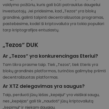
valdymo požiūriu, kuris gali būti patrauklus daugeliui
investuotojų. Jei pridėsime, kad „Tezos“ yra blokų
grandinė, galinti talpinti decentralizuotas programas,
pastebėsime, kodėl ši kriptovaliuta yra tokia populiari
tarp kriptografijos entuziastų.
„Tezos“ DUK
Ar „Tezos“ yra konkurencingas Eteriui?
Tam tikra prasme taip. Tiek „Tezos“, tiek Eteris yra
blokų grandinės platformos, turinčios galimybę priimti
decentralizuotas platformas.
Ar XTZ delegavimas yra saugus?
Taip, perduoti jūsų lėšas „kepėjui” yra visiškai saugu,
nes „kepėjas” gali tik „naudoti” jūsų kriptovaliutą
„kepimui” ir niekam daugiau.