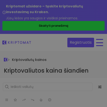
Kriptomat užsidaro – tęskite kriptovaliutų
investavimą su Kraken.
Jūsų lėšos yra saugios ir visiškai prieinamos.
Skaityti pranešimą
Registruotis
Kriptovaliutų kainos
Kriptovaliutos kaina šiandien