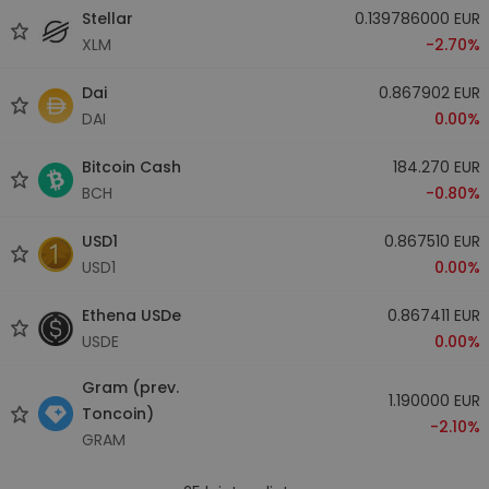
Stellar
0.139786000 EUR
XLM
-2.70%
Dai
0.867902 EUR
DAI
0.00%
Bitcoin Cash
184.270 EUR
BCH
-0.80%
USD1
0.867510 EUR
USD1
0.00%
Ethena USDe
0.867411 EUR
USDE
0.00%
Gram (prev.
1.190000 EUR
Toncoin)
-2.10%
GRAM