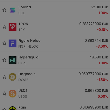
Solana
62.810 EUR
SOL
-1.90%
TRON
0.283723000 EUR
TRX
-0.10%
Figure Heloc
0.883744 EUR
FIGR_HELOC
-3.00%
Hyperliquid
48.580 EUR
HYPE
-1.00%
Dogecoin
0.059777000 EUR
DOGE
-1.50%
USDS
0.867800 EUR
USDS
0.00%
Rain
0.010898960 EUR