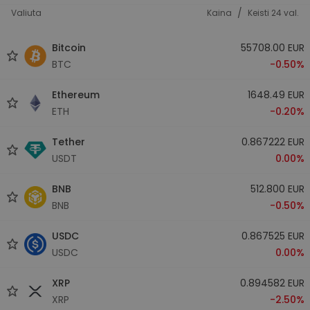
/
Valiuta
Kaina
Keisti 24 val.
Bitcoin
55708.00 EUR
BTC
-0.50%
Ethereum
1648.49 EUR
ETH
-0.20%
Tether
0.867222 EUR
USDT
0.00%
BNB
512.800 EUR
BNB
-0.50%
USDC
0.867525 EUR
USDC
0.00%
XRP
0.894582 EUR
XRP
-2.50%