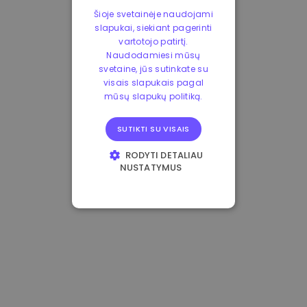
Šioje svetainėje naudojami
slapukai, siekiant pagerinti
vartotojo patirtį.
Naudodamiesi mūsų
svetaine, jūs sutinkate su
visais slapukais pagal
mūsų slapukų politiką.
SUTIKTI SU VISAIS
RODYTI DETALIAU
NUSTATYMUS
BŪTINIEJI
VEIKIMĄ GERINANTYS
TIKSLINIAI
FUNKCINIAI