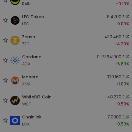
RAIN
-0.10%
LEO Token
8.4700 EUR
LEO
0.00%
Zcash
430.460 EUR
ZEC
-4.20%
Cardano
0.173641000 EUR
ADA
+5.60%
Monero
320.160 EUR
XMR
+1.00%
WhiteBIT Coin
48.270 EUR
WBT
-0.50%
Chainlink
7.0900 EUR
LINK
+0.50%