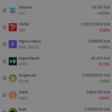
Solana
63.330 EUR
SOL
+0.50%
TRON
0.283273000 EUR
TRX
0.00%
Figure Heloc
0.888351 EUR
FIGR_HELOC
+1.80%
Hyperliquid
46.400 EUR
HYPE
-0.70%
Dogecoin
0.060121000 EUR
DOGE
+1.00%
USDS
0.864759 EUR
USDS
0.00%
Rain
0.011010140 EUR