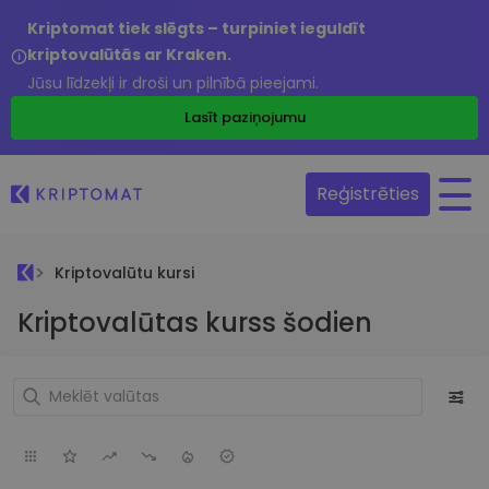
Kriptomat tiek slēgts – turpiniet ieguldīt
kriptovalūtās ar Kraken.
Jūsu līdzekļi ir droši un pilnībā pieejami.
Lasīt paziņojumu
Reģistrēties
Kriptovalūtu kursi
Kriptovalūtas kurss šodien