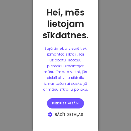
Hei, mēs
lietojam
sīkdatnes.
Šajā tīmekļa vietnē tiek
izmantoti sīkfaili, lai
uzlabotu lietotāju
pieredzi. Izmantojot
mūsu tīmekļa vietni, jūs
piekrītat visu sīkfailu
izmantošanai saskaņā
ar mūsu sīkfailu politiku.
PIEKRIST VISĀM
RĀDĪT DETAĻAS
STRIKTI
NEPIECIEŠAMIE