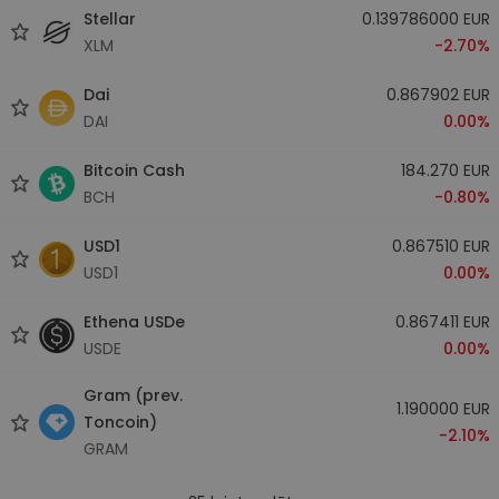
Stellar
0.139786000 EUR
XLM
-2.70%
Dai
0.867902 EUR
DAI
0.00%
Bitcoin Cash
184.270 EUR
BCH
-0.80%
USD1
0.867510 EUR
USD1
0.00%
Ethena USDe
0.867411 EUR
USDE
0.00%
Gram (prev.
1.190000 EUR
Toncoin)
-2.10%
GRAM