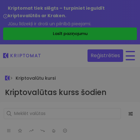
Kriptomat tiek slēgts – turpiniet ieguldīt
kriptovalūtās ar Kraken.
Jūsu līdzekļi ir droši un pilnībā pieejami.
Lasīt paziņojumu
Reģistrēties
Kriptovalūtu kursi
Kriptovalūtas kurss šodien