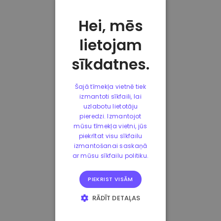
Hei, mēs
lietojam
sīkdatnes.
Šajā tīmekļa vietnē tiek
izmantoti sīkfaili, lai
uzlabotu lietotāju
pieredzi. Izmantojot
mūsu tīmekļa vietni, jūs
piekrītat visu sīkfailu
izmantošanai saskaņā
ar mūsu sīkfailu politiku.
PIEKRIST VISĀM
RĀDĪT DETAĻAS
STRIKTI