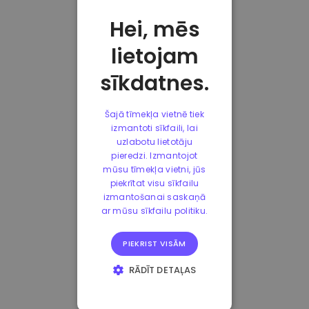
Hei, mēs
lietojam
sīkdatnes.
Šajā tīmekļa vietnē tiek
izmantoti sīkfaili, lai
uzlabotu lietotāju
pieredzi. Izmantojot
mūsu tīmekļa vietni, jūs
piekrītat visu sīkfailu
izmantošanai saskaņā
ar mūsu sīkfailu politiku.
PIEKRIST VISĀM
RĀDĪT DETAĻAS
STRIKTI
NEPIECIEŠAMIE