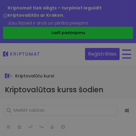
Kriptomat tiek slēgts – turpiniet ieguldīt
kriptovalūtās ar Kraken.
Jūsu līdzekļi ir droši un pilnībā pieejami.
Lasīt paziņojumu
Reģistrēties
Kriptovalūtu kursi
Kriptovalūtas kurss šodien