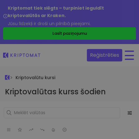
Kriptomat tiek slēgts – turpiniet ieguldīt
kriptovalūtās ar Kraken.
Jūsu līdzekļi ir droši un pilnībā pieejami.
Lasīt paziņojumu
Reģistrēties
Kriptovalūtu kursi
Kriptovalūtas kurss šodien