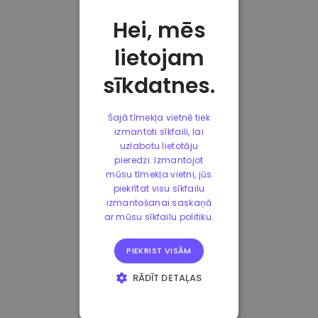
Hei, mēs
lietojam
sīkdatnes.
Šajā tīmekļa vietnē tiek
izmantoti sīkfaili, lai
uzlabotu lietotāju
pieredzi. Izmantojot
mūsu tīmekļa vietni, jūs
piekrītat visu sīkfailu
izmantošanai saskaņā
ar mūsu sīkfailu politiku.
PIEKRIST VISĀM
RĀDĪT DETAĻAS
STRIKTI
NEPIECIEŠAMIE