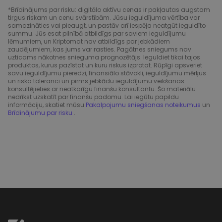
*Brīdinājums par risku: digitālo aktīvu cenas ir pakļautas augstam
tirgus riskam un cenu svārstībām. Jūsu ieguldījuma vērtība var
samazināties vai pieaugt, un pastāv arī iespēja neatgūt ieguldīto
summu. Jūs esat pilnībā atbildīgs par saviem ieguldījumu
lēmumiem, un Kriptomat nav atbildīgs par jebkādiem
zaudējumiem, kas jums var rasties. Pagātnes sniegums nav
uzticams nākotnes snieguma prognozētājs. Ieguldiet tikai tajos
produktos, kurus pazīstat un kuru riskus izprotat. Rūpīgi apsveriet
savu ieguldījumu pieredzi, finansiālo stāvokli, ieguldījumu mērķus
un riska toleranci un pirms jebkādu ieguldījumu veikšanas
konsultējieties ar neatkarīgu finanšu konsultantu. Šo materiālu
nedrīkst uzskatīt par finanšu padomu. Lai iegūtu papildu
informāciju, skatiet mūsu
Pakalpojumu sniegšanas noteikumus
un
Brīdinājumu par risku
.