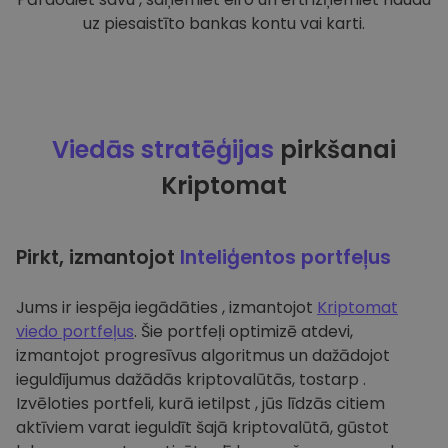
uz piesaistīto bankas kontu vai karti.
Viedās stratēģijas
pirkšanai
Kriptomat
Pirkt, izmantojot
Inteliģentos portfeļus
Jums ir iespēja iegādāties , izmantojot
Kriptomat
viedo portfeļus
. Šie portfeļi optimizē atdevi,
izmantojot progresīvus algoritmus un dažādojot
ieguldījumus dažādās kriptovalūtās, tostarp .
Izvēloties portfeli, kurā ietilpst , jūs līdzās citiem
aktīviem varat ieguldīt šajā kriptovalūtā, gūstot