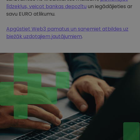
līdzekļus, veicot bankas depozītu
un iegādājieties ar
savu EURO atlikumu.
Apgūstiet Web3 pamatus un saņemiet atbildes uz
biežāk uzdotajiem jautājumiem
.