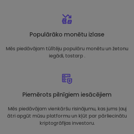
Populārāko monētu izlase
Mēs piedāvājam tūlītēju populāru monētu un žetonu
iegādi, tostarp .
Piemērots pilnīgiem iesācējiem
Mēs piedāvājam vienkāršu risinājumu, kas jums ļauj
ātri apgūt mūsu platformu un kļūt par pārliecinātu
kriptogrāfijas investoru.