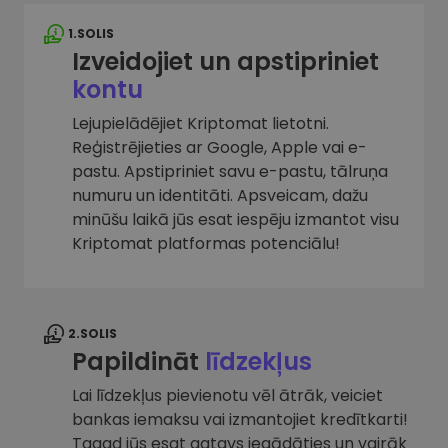
1.SOLIS
Izveidojiet un apstipriniet
kontu
Lejupielādējiet Kriptomat lietotni.
Reģistrējieties ar Google, Apple vai e-
pastu. Apstipriniet savu e-pastu, tālruņa
numuru un identitāti. Apsveicam, dažu
minūšu laikā jūs esat iespēju izmantot visu
Kriptomat platformas potenciālu!
2.SOLIS
Papildināt
līdzekļus
Lai līdzekļus pievienotu vēl ātrāk, veiciet
bankas iemaksu vai izmantojiet kredītkarti!
Tagad jūs esat gatavs iegādāties un vairāk