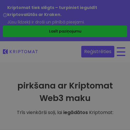
Kriptomat tiek slēgts – turpiniet ieguldīt
kriptovalūtās ar Kraken.
Jūsu līdzekļi ir droši un pilnībā pieejami.
Lasīt paziņojumu
Reģistrēties
pirkšana ar Kriptomat
Web3 maku
Trīs vienkārši soļi, lai
iegādātos
Kriptomat: