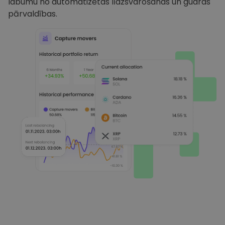
labumu no automatizētas līdzsvarošanas un gudras
pārvaldības.