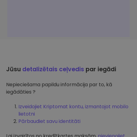
Jūsu
detalizētais ceļvedis
par iegādi
Nepieciešama papildu informācija par to, kā
iegādāties ?
Izveidojiet Kriptomat kontu, izmantojot mobilo
lietotni
Pārbaudiet savu identitāti
Lai izvairītos no kredītkartes maksām,
pievienojiet