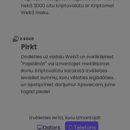
nekā 2000 citu kriptovalūtu ar Kriptomat
Web3 maku.
3.SOLIS
Pirkt
Dodieties uz sadaļu Web3 un noklikšķiniet
"Papildināt" vai izmantojiet meklēšanas
ikonu. Kriptovalūtu sarakstā izvēlieties .
Ievadiet summu, kuru vēlaties iegādāties,
un apstipriniet darījumu! Apsveicam, jums
tagad pieder .
Izvēlieties ierīci, kuru izmantojat:
Dators
Telefons