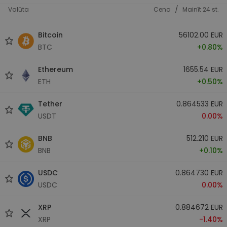
/
Valūta
Cena
Mainīt 24 st.
Bitcoin
56102.00 EUR
BTC
+0.80%
Ethereum
1655.54 EUR
ETH
+0.50%
Tether
0.864533 EUR
USDT
0.00%
BNB
512.210 EUR
BNB
+0.10%
USDC
0.864730 EUR
USDC
0.00%
XRP
0.884672 EUR
XRP
-1.40%