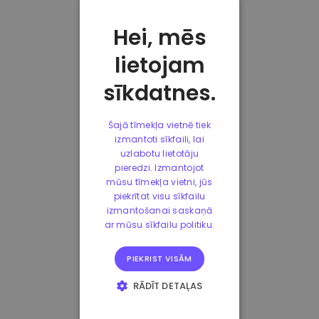
Hei, mēs
lietojam
sīkdatnes.
Šajā tīmekļa vietnē tiek
izmantoti sīkfaili, lai
uzlabotu lietotāju
pieredzi. Izmantojot
mūsu tīmekļa vietni, jūs
piekrītat visu sīkfailu
izmantošanai saskaņā
ar mūsu sīkfailu politiku.
PIEKRIST VISĀM
RĀDĪT DETAĻAS
STRIKTI