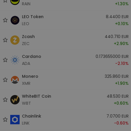
RAIN
+1.30%
LEO Token
8.4400 EUR
LEO
+0.10%
Zcash
440.710 EUR
ZEC
+2.90%
Cardano
0.173655000 EUR
ADA
-2.10%
Monero
325.860 EUR
XMR
+1.90%
WhiteBIT Coin
48.530 EUR
WBT
+0.60%
Chainlink
7.0700 EUR
LINK
-0.60%