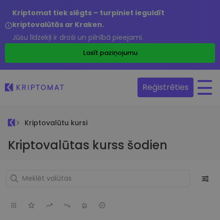
Kriptomat tiek slēgts – turpiniet ieguldīt
kriptovalūtās ar Kraken.
Jūsu līdzekļi ir droši un pilnībā pieejami.
Lasīt paziņojumu
Reģistrēties
Kriptovalūtu kursi
Kriptovalūtas kurss šodien