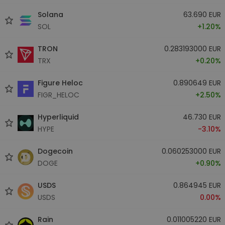
Solana
63.690 EUR
SOL
+1.20%
TRON
0.283193000 EUR
TRX
+0.20%
Figure Heloc
0.890649 EUR
FIGR_HELOC
+2.50%
Hyperliquid
46.730 EUR
HYPE
-3.10%
Dogecoin
0.060253000 EUR
DOGE
+0.90%
USDS
0.864945 EUR
USDS
0.00%
Rain
0.011005220 EUR