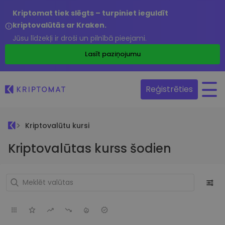
Kriptomat tiek slēgts – turpiniet ieguldīt
kriptovalūtās ar Kraken.
Jūsu līdzekļi ir droši un pilnībā pieejami.
Lasīt paziņojumu
Reģistrēties
Kriptovalūtu kursi
Kriptovalūtas kurss šodien