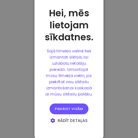
Hei, mēs
lietojam
sīkdatnes.
Šajā tīmekļa vietnē tiek
izmantoti sīkfaili, lai
uzlabotu lietotāju
pieredzi. Izmantojot
mūsu tīmekļa vietni, jūs
piekrītat visu sīkfailu
izmantošanai saskaņā
ar mūsu sīkfailu politiku.
PIEKRIST VISĀM
RĀDĪT DETAĻAS
STRIKTI
NEPIECIEŠAMIE