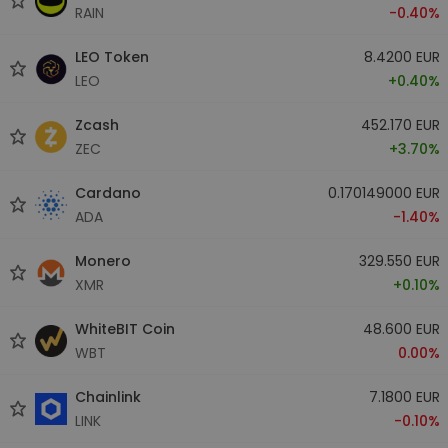
RAIN
-0.40%
LEO Token
8.4200 EUR
LEO
+0.40%
Zcash
452.170 EUR
ZEC
+3.70%
Cardano
0.170149000 EUR
ADA
-1.40%
Monero
329.550 EUR
XMR
+0.10%
WhiteBIT Coin
48.600 EUR
WBT
0.00%
Chainlink
7.1800 EUR
LINK
-0.10%